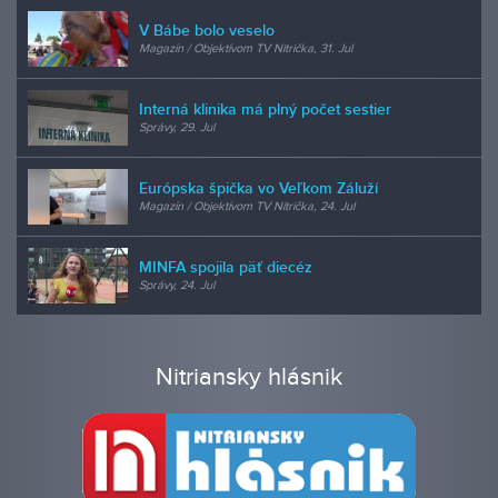
V Bábe bolo veselo
Magazín / Objektívom TV Nitrička, 31. Jul
Interná klinika má plný počet sestier
Správy, 29. Jul
Európska špička vo Veľkom Záluží
Magazín / Objektívom TV Nitrička, 24. Jul
MINFA spojila päť diecéz
Správy, 24. Jul
Nitriansky hlásnik