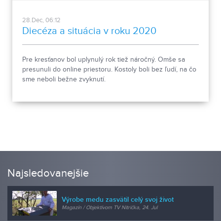
28.Dec, 06:12
Diecéza a situácia v roku 2020
Pre kresťanov bol uplynulý rok tiež náročný. Omše sa
presunuli do online priestoru. Kostoly boli bez ľudí, na čo
sme neboli bežne zvyknutí.
Najsledovanejšie
Výrobe medu zasvätil celý svoj život
Magazín / Objektívom TV Nitrička, 24. Jul