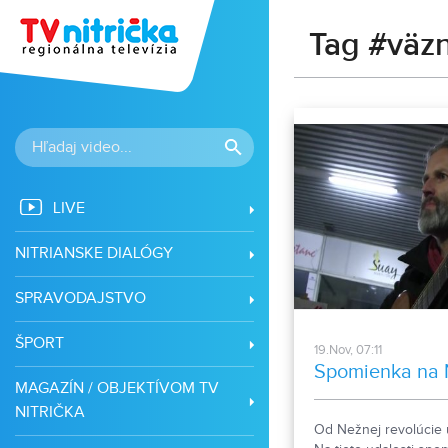
Tag #väzn
LIVE
NITRIANSKE DIALÓGY
SPRAVODAJSTVO
ŠPORT
19.Nov, 07:11
Spomienka na 
MAGAZÍN / OBJEKTÍVOM TV
NITRIČKA
Od Nežnej revolúcie up