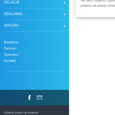
Na tieto udalosti spomí
RELÁCIE
priamo na pešej zóne.
dejiskom demonštráci
REKLAMA
ARCHÍV
Redakcia
Partneri
Operátori
Kontakt
Všetky práva vyhradené