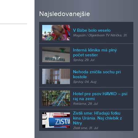
Najsledovanejšie
V Bábe bolo veselo
Magazín / Objektívom TV Nitrička, 31.
Jul
Interná klinika má plný
počet sestier
Správy, 29. Jul
Nehoda zničila sochu pri
kostole
Správy, 04. Aug
Hotel pre psov HAVKO – psí
raj na zemi
Reklama, 29. Jul
Zistili sme: Hľadajú fotku
kina Uránia. Naj chlebík z
Nitry
Zistili sme, 31. Jul