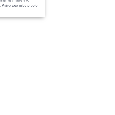
nali aj v Nitre a to
 Práve toto miesto bolo
í.