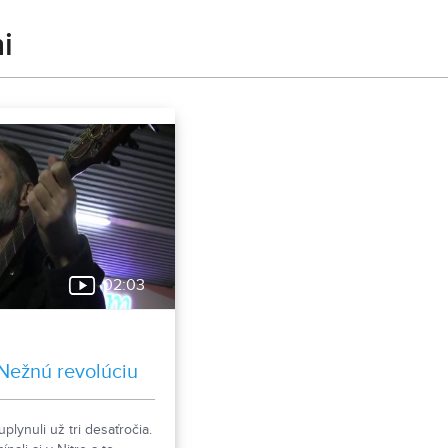
i
02:03
Nežnú revolúciu
lynuli už tri desaťročia.