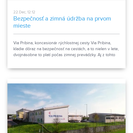
22.Dec, 12:12
Bezpečnosť a zimná údržba na prvom
mieste
Via Pribina, koncesionár rýchlostnej cesty Via Pribina,
kladie dôraz na bezpečnosť na cestách, a to nielen v lete,
dvojnásobne to platí počas zimnej prevádzky. Aj z tohto
dôvodu sú k dispozícii tímy s päťdesiatimi operátormi a
pätnástimi zásahovými vozidlami pripravené vyraziť na
cesty takmer okamžite.