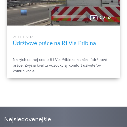
02:52
21.Jul, 06:07
Údržbové práce na R1 Via Pribina
Na rýchlostnej ceste R1 Via Pribina sa začali údržbové
práce. Zvýšia kvalitu vozovky aj komfort užívateľov
komunikácie.
Najsledovanejšie