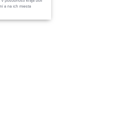
 v pôsobnosti kraja boli
í a na ich miesta
nania. Toto však
 o transparentnosti
apokon sa nepotvrdili.