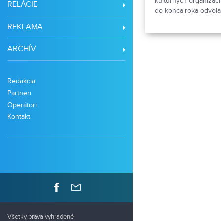
kultúrnych organizácií
RELÁCIE
do konca roka odvolan
vypísané výberové ko
REKLAMA
sprevádzali mnohé lži
výberových komisií. N
ARCHÍV
Redakcia
Partneri
Operátori
Kontakt
Všetky práva vyhradené