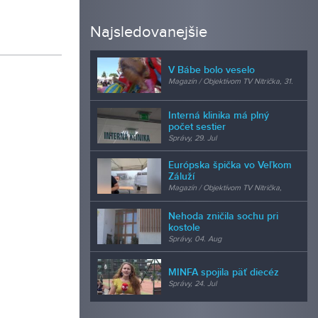
Najsledovanejšie
V Bábe bolo veselo
Magazín / Objektívom TV Nitrička, 31.
Jul
Interná klinika má plný
počet sestier
Správy, 29. Jul
Európska špička vo Veľkom
Záluží
Magazín / Objektívom TV Nitrička,
24. Jul
Nehoda zničila sochu pri
kostole
Správy, 04. Aug
MINFA spojila päť diecéz
Správy, 24. Jul