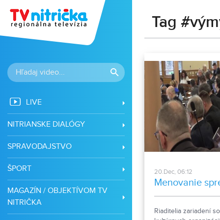
Tag #vým
LIVE
NITRIANSKE DIALÓGY
SPRAVODAJSTVO
ŠPORT
20.Dec, 06:12
Menovanie spr
MAGAZÍN / OBJEKTÍVOM TV
NITRIČKA
Riaditelia zariadení s