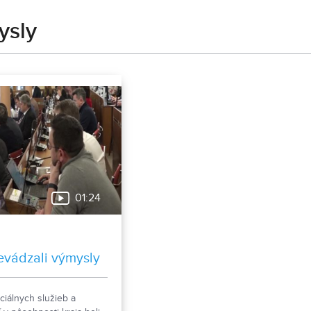
ysly
01:24
evádzali výmysly
ociálnych služieb a