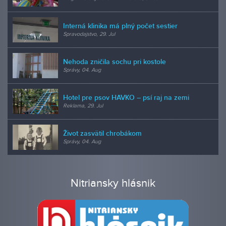
Interná klinika má plný počet sestier
Spravodajstvo, 29. Jul
Nehoda zničila sochu pri kostole
Správy, 04. Aug
Hotel pre psov HAVKO – psí raj na zemi
Reklama, 29. Jul
Život zasvätil chrobákom
Správy, 04. Aug
Nitriansky hlásnik