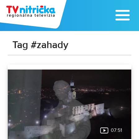
Tag #zahady
07:51