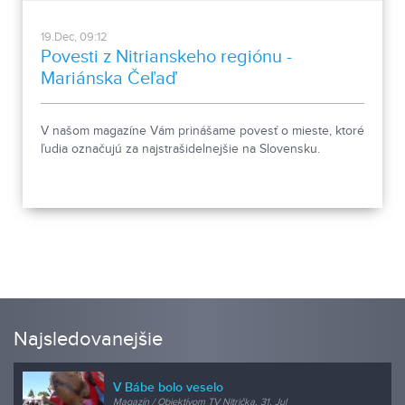
19.Dec, 09:12
Povesti z Nitrianskeho regiónu -
Mariánska Čeľaď
V našom magazíne Vám prinášame povesť o mieste, ktoré
ľudia označujú za najstrašidelnejšie na Slovensku.
Najsledovanejšie
V Bábe bolo veselo
Magazín / Objektívom TV Nitrička, 31. Jul