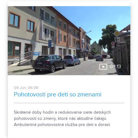
03:13
09.Jun, 06:06
Pohotovosti pre deti so zmenami
Skrátené doby hodín a redukovanie siete detských
pohotovostí sú zmeny, ktoré nás aktuálne čakajú.
Ambulantná pohotovostná služba pre deti a dorast
funguje v Nitre každý deň od 16.00 do 22.00 hodiny,
počas víkendov od siedmej hodiny ráno do 22.00 hodiny.