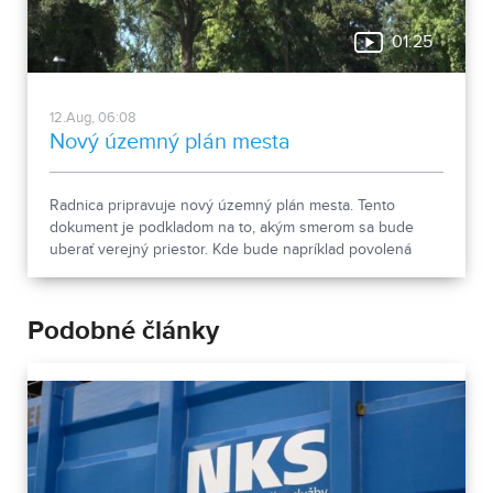
01:25
12.Aug, 06:08
Nový územný plán mesta
Radnica pripravuje nový územný plán mesta. Tento
dokument je podkladom na to, akým smerom sa bude
uberať verejný priestor. Kde bude napríklad povolená
výstavba, alebo ponechaná zeleň. Ale samozrejme tento
materiál je komplexnejší, preto sme sa zaujímali bližšie.
Podobné články