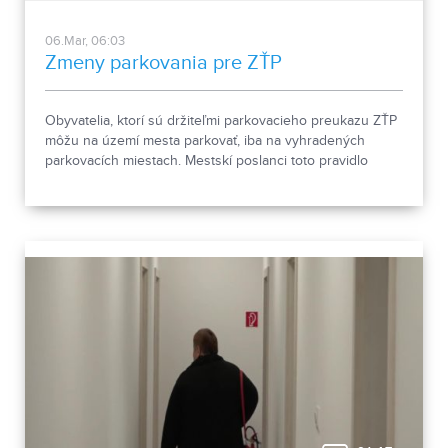
06.Mar, 06:03
Zmeny parkovania pre ZŤP
Obyvatelia, ktorí sú držiteľmi parkovacieho preukazu ZŤP
môžu na území mesta parkovať, iba na vyhradených
parkovacích miestach. Mestskí poslanci toto pravidlo
zmenili a títo občania budú môcť parkovať v celom meste
zadarmo.