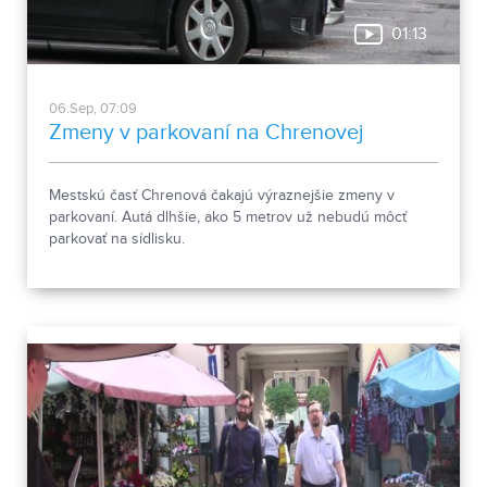
01:13
06.Sep, 07:09
Zmeny v parkovaní na Chrenovej
Mestskú časť Chrenová čakajú výraznejšie zmeny v
parkovaní. Autá dlhšie, ako 5 metrov už nebudú môcť
parkovať na sídlisku.