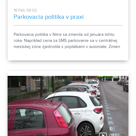
18.Feb, 06:02
Parkovacia politika v praxi
Parkovacia politika v Nitre sa zmenila od januára tohto
roka. Napríklad cena za SMS parkovanie sa v centrálnej
mestskej zóne zjednotila s poplatkami v automate. Zmien
je viac. Čo to prinieslo v praxi?
01:51