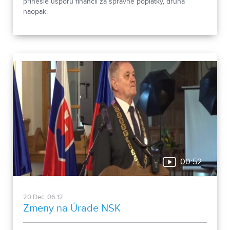
prinesie úsporu financií za správne poplatky, druhá
naopak.
00:52
20.Dec, 06:12
Zmeny na Úrade NSK