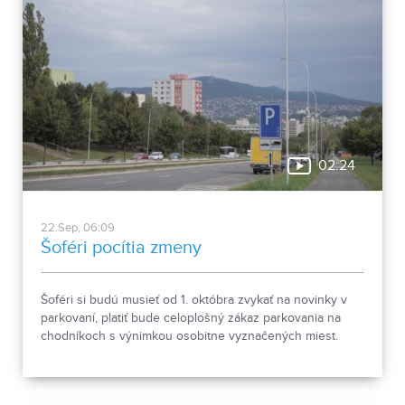
02:24
22.Sep, 06:09
Šoféri pocítia zmeny
Šoféri si budú musieť od 1. októbra zvykať na novinky v
parkovaní, platiť bude celoplošný zákaz parkovania na
chodníkoch s výnimkou osobitne vyznačených miest.
Chodníková novela neznepokojuje iba šoférov, ale aj
samosprávy, ktorým parkovacie miesta nepostačovali ani
doteraz.