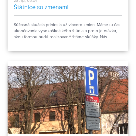
28.Apr, 05:04
Štátnice so zmenami
Súčasná situácia priniesla už viacero zmien. Máme tu čas
ukončovania vysokoškolského štúdia a preto je otázka,
akou formou budú realizované štátne skúšky. Nás
zaujímali nitrianske univerzity a tu je odpoveď.
02:11