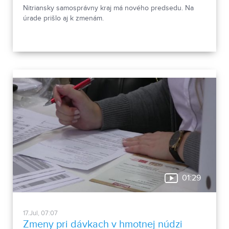
Nitriansky samosprávny kraj má nového predsedu. Na
úrade prišlo aj k zmenám.
01:29
17.Jul, 07:07
Zmeny pri dávkach v hmotnej núdzi