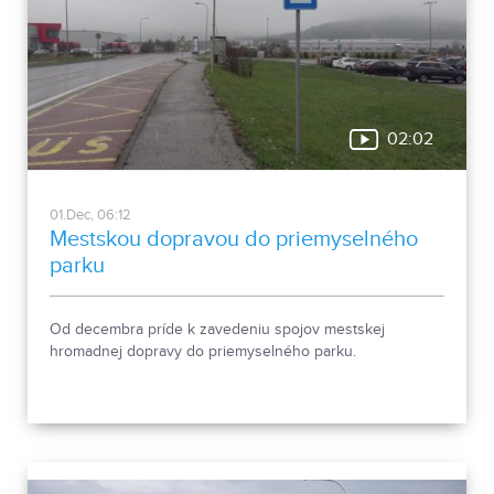
02:02
01.Dec, 06:12
Mestskou dopravou do priemyselného
parku
Od decembra príde k zavedeniu spojov mestskej
hromadnej dopravy do priemyselného parku.