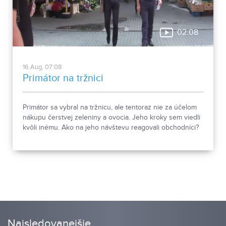
02:08
16.Aug, 07:08
Primátor na tržnici
Primátor sa vybral na tržnicu, ale tentoraz nie za účelom
nákupu čerstvej zeleniny a ovocia. Jeho kroky sem viedli
kvôli inému. Ako na jeho návštevu reagovali obchodníci?
Na mieste bol náš kolega Jozef Jurík.
Najsledovanejšie