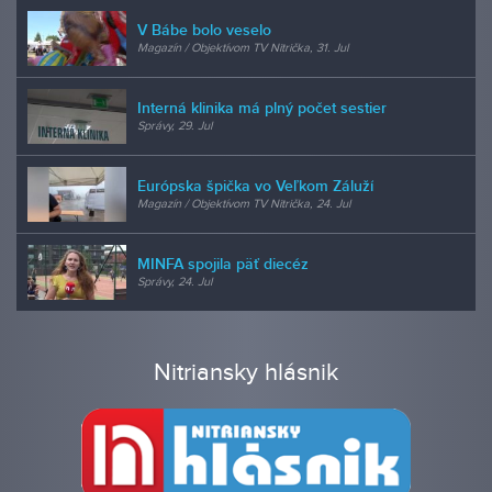
V Bábe bolo veselo
Magazín / Objektívom TV Nitrička, 31. Jul
Interná klinika má plný počet sestier
Správy, 29. Jul
Európska špička vo Veľkom Záluží
Magazín / Objektívom TV Nitrička, 24. Jul
MINFA spojila päť diecéz
Správy, 24. Jul
Nitriansky hlásnik