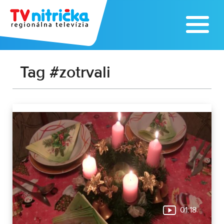
Tag #zotrvali
01:18