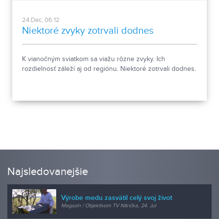
24.Dec, 06:12
Niektoré zvyky zotrvali dodnes
K vianočným sviatkom sa viažu rôzne zvyky. Ich
rozdielnosť záleží aj od regiónu. Niektoré zotrvali dodnes.
Najsledovanejšie
Výrobe medu zasvätil celý svoj život
Magazín / Objektívom TV Nitrička, 24. Jul