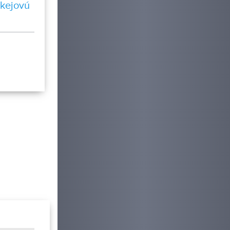
okejovú
m
Pizzeria
ra