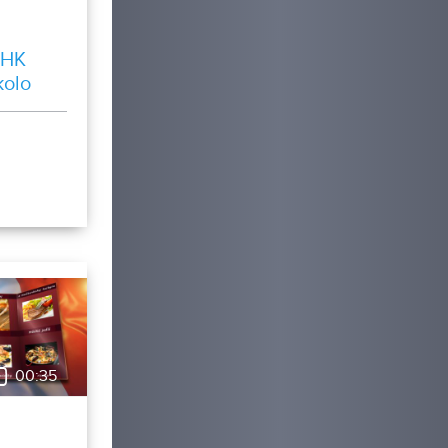
 HK
kolo
00:35