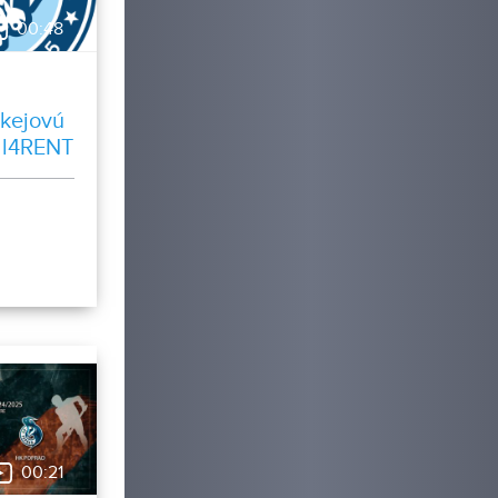
00:48
okejovú
All4RENT
vice
00:21