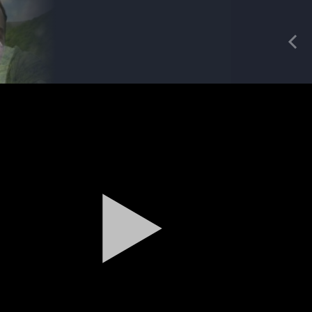
REDAKCIA
Pre
Mgr. Peter Bednár
kameraman
Reklama
Zažite leto na kúpalisku v
Tvrdošovciach
Spravodajstvo
Zoo v Lužiankach
Magazín