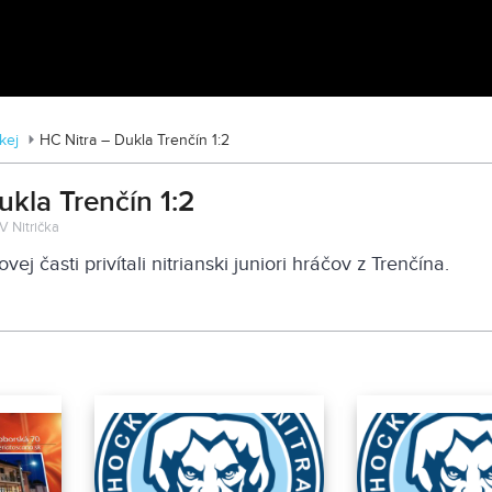
Traktormánia 2025 s pozvánkou
kej
HC Nitra – Dukla Trenčín 1:2
ukla Trenčín 1:2
TV Nitrička
ej časti privítali nitrianski juniori hráčov z Trenčína.