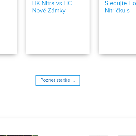
HK Nitra vs HC
Sledujte H
Nové Zámky
Nitričku s
kulinársky
zážitkom z
Pensione
Ristorante 
Toscana Nit
Pozrieť staršie ...