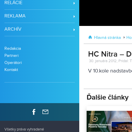
RELÁCIE
REKLAMA
ARCHÍV
Hlavná stránka
Ho
Redakcia
HC Nitra – D
Partneri
30. januára 2012, Pridal: 
Operátori
Kontakt
V 10.kole nadstavbov
Ďalšie články
Všetky práva vyhradené