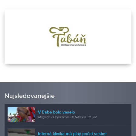
Najsledovanejšie
V Bábe bolo veselo
Magazín / Objektívom TV Nitrička, 31. Jul
Interná klinika má plný počet sestier