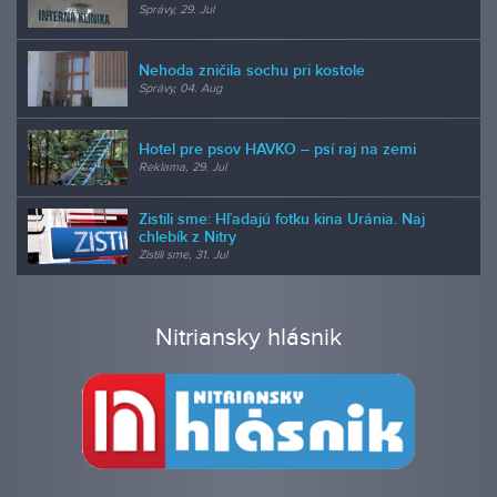
Správy, 29. Jul
Nehoda zničila sochu pri kostole
Správy, 04. Aug
Hotel pre psov HAVKO – psí raj na zemi
Reklama, 29. Jul
Zistili sme: Hľadajú fotku kina Uránia. Naj
chlebík z Nitry
Zistili sme, 31. Jul
Nitriansky hlásnik