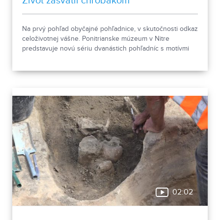
Život zasvätil chrobákom
Na prvý pohľad obyčajné pohľadnice, v skutočnosti odkaz
celoživotnej vášne. Ponitrianske múzeum v Nitre
predstavuje novú sériu dvanástich pohľadníc s motívmi
chrobákov. Vznikla zo zbierky entomológa Ivana Šabíka zo
Zlatých Moraviec, ktorú jeho rodina darovala múzeu.
Okrem zaujímavých druhov približuje zbierka aj príbeh
muža, ktorého láska k prírode pretrvala aj po jeho
odchode.
02:02