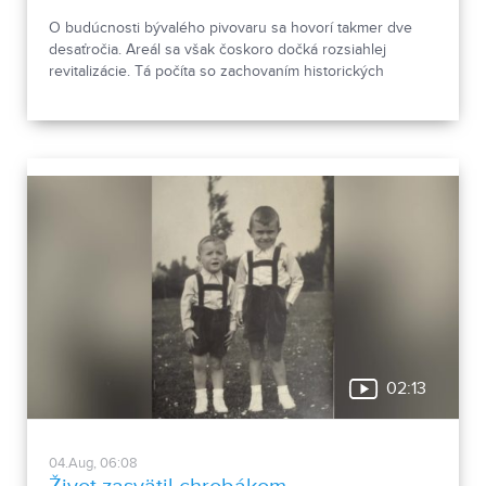
O budúcnosti bývalého pivovaru sa hovorí takmer dve
desaťročia. Areál sa však čoskoro dočká rozsiahlej
revitalizácie. Tá počíta so zachovaním historických
objektov, ale aj s výstavbou novej polyfunkčnej budovy.
02:13
04.Aug, 06:08