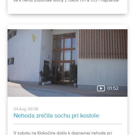
sa k nemu Zoborské listiny z rokov 1111 a 1113 - najstaršie
zachovalé písomné dokumenty z nášho územia. Areál
spája históriu dvoch rehoľných rádov. Viete, ktoré sú to? :)
01:52
04.Aug, 06:08
Nehoda zničila sochu pri kostole
V sobotu na Klokočine došlo k dopravnej nehode pri