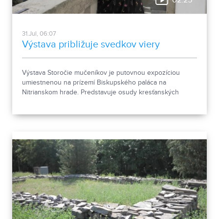
02:25
31.Jul, 06:07
Výstava približuje svedkov viery
Výstava Storočie mučeníkov je putovnou expozíciou
umiestnenou na prízemí Biskupského paláca na
Nitrianskom hrade. Predstavuje osudy kresťanských
mučeníkov 20. storočia z krajín strednej a východnej
Európy a počas letnej sezóny je sprístupnená
návštevníkom hradu.