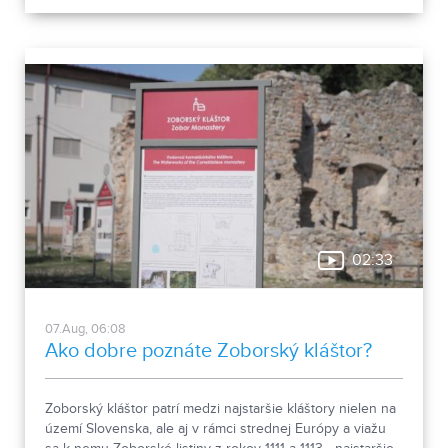
taký počet nových obyvateľov. Tieto nezrovnalosti sme sa
rozhodli objasniť.
02:33
07.Aug, 06:08
Ako dobre poznáte Zoborský kláštor?
Zoborský kláštor patrí medzi najstaršie kláštory nielen na
území Slovenska, ale aj v rámci strednej Európy a viažu