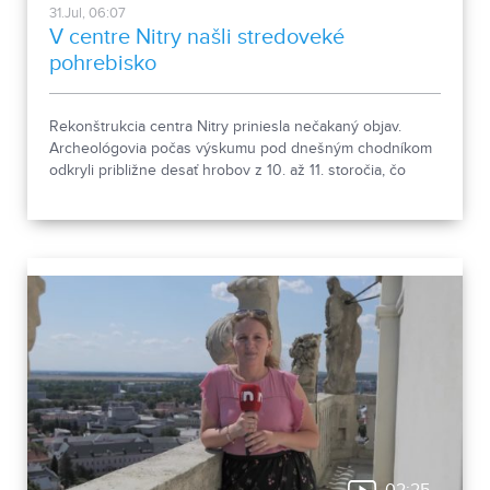
31.Jul, 06:07
V centre Nitry našli stredoveké
pohrebisko
Rekonštrukcia centra Nitry priniesla nečakaný objav.
Archeológovia počas výskumu pod dnešným chodníkom
odkryli približne desať hrobov z 10. až 11. storočia, čo
podľa odborníkov potvrdzuje, že Nitra patrila už pred tisíc
rokmi k významným sídlam. Okrem kostrových
pozostatkov našli aj bronzové záušnice či pozostatky
niekdajšej mestskej zástavby.