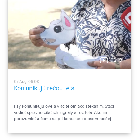
02:18
07.Aug, 06:08
Komunikujú rečou tela
Psy komunikujú oveľa viac telom ako štekaním. Stačí
vedieť správne čítať ich signály a reč tela. Ako im
porozumieť a čomu sa pri kontakte so psom radšej
vyhnúť, ukázala canisterapeutka spolu so svojimi
štvornohými pomocníkmi.