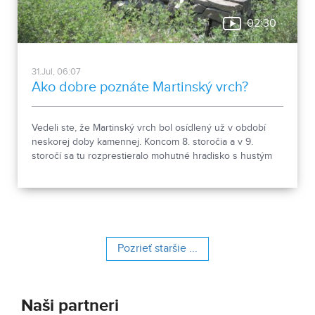
02:30
31.Jul, 06:07
Ako dobre poznáte Martinský vrch?
Vedeli ste, že Martinský vrch bol osídlený už v období
neskorej doby kamennej. Koncom 8. storočia a v 9.
storočí sa tu rozprestieralo mohutné hradisko s hustým
osídlením. Dnes Národná kultúrna pamiatka kasáreň
obsahuje 13 pamiatkových objektov. Je to 9 murovaných
budov niekdajšieho „Šiator tábora", strážnica, budova
hostinca a kolkáreň, ktoré dopĺňa hlavná budova
nemocnice s dvoma menšími pavilónmi a park.
Pozrieť staršie ...
Naši partneri