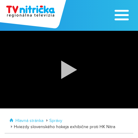
Zoo v Lužiankach
Traktormánia 2025 s pozvánkou
Hlavná stránka
Správy
Hviezdy slovenského hokeja exhibične proti HK Nitra