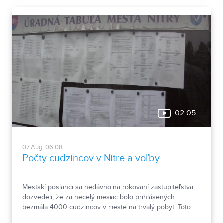
02:05
07.Aug, 06:08
Počty cudzincov v Nitre a voľby
Mestskí poslanci sa nedávno na rokovaní zastupiteľstva
dozvedeli, že za necelý mesiac bolo prihlásených
bezmála 4000 cudzincov v meste na trvalý pobyt. Toto
vyvolalo otázniky, ako je možné za krátke obdobie zapísať