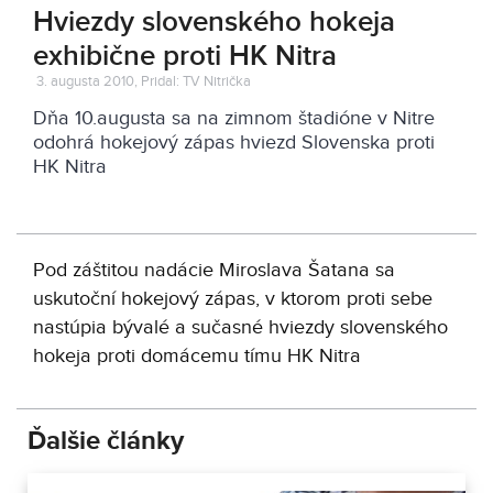
Hviezdy slovenského hokeja
exhibične proti HK Nitra
3. augusta 2010, Pridal: TV Nitrička
Dňa 10.augusta sa na zimnom štadióne v Nitre
odohrá hokejový zápas hviezd Slovenska proti
HK Nitra
Pod záštitou nadácie Miroslava Šatana sa
uskutoční hokejový zápas, v ktorom proti sebe
nastúpia bývalé a sučasné hviezdy slovenského
hokeja proti domácemu tímu HK Nitra
Ďalšie články