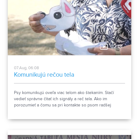
02:18
07.Aug, 06:08
Komunikujú rečou tela
Psy komunikujú oveľa viac telom ako štekaním. Stačí
vedieť správne čítať ich signály a reč tela. Ako im
porozumieť a čomu sa pri kontakte so psom radšej
vyhnúť, ukázala canisterapeutka spolu so svojimi
štvornohými pomocníkmi.