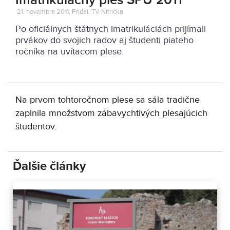
Imatrikulačný ples SPU 2011
21. novembra 2011, Pridal: TV Nitrička
Po oficiálnych štátnych imatrikuláciách prijímali
prvákov do svojich radov aj študenti piateho
ročníka na uvítacom plese.
Na prvom tohtoročnom plese sa sála tradične
zaplnila množstvom zábavychtivých plesajúcich
študentov.
Ďalšie články