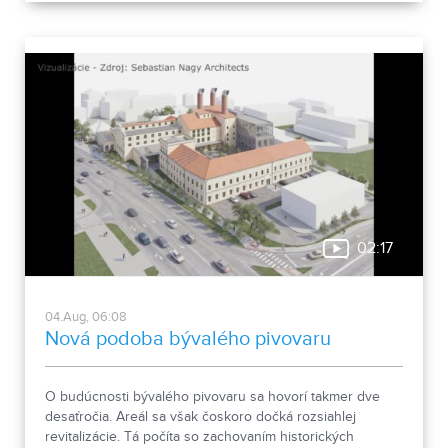
02:17
04.Aug, 06:08
Nová podoba bývalého pivovaru
O budúcnosti bývalého pivovaru sa hovorí takmer dve
desaťročia. Areál sa však čoskoro dočká rozsiahlej
revitalizácie. Tá počíta so zachovaním historických