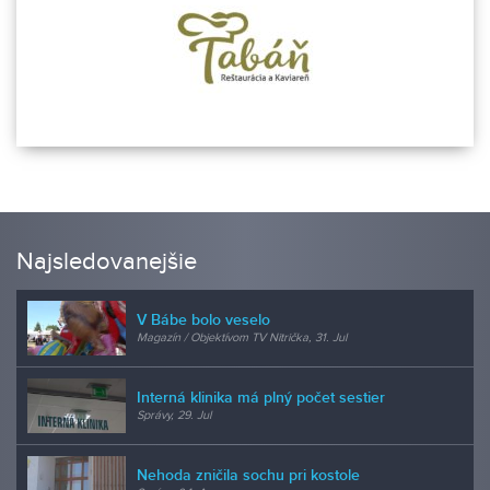
Najsledovanejšie
V Bábe bolo veselo
Magazín / Objektívom TV Nitrička, 31. Jul
Interná klinika má plný počet sestier
Správy, 29. Jul
Nehoda zničila sochu pri kostole