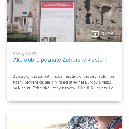
02:33
07.Aug, 06:08
Ako dobre poznáte Zoborský kláštor?
Zoborský kláštor patrí medzi najstaršie kláštory nielen na
území Slovenska, ale aj v rámci strednej Európy a viažu
sa k nemu Zoborské listiny z rokov 1111 a 1113 - najstaršie
zachovalé písomné dokumenty z nášho územia. Areál
spája históriu dvoch rehoľných rádov. Viete, ktoré sú to? :)