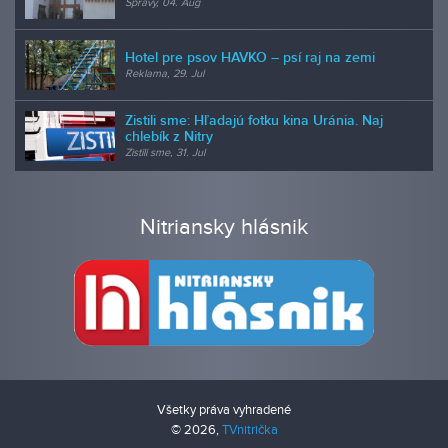
Správy, 04. Aug
Hotel pre psov HAVKO – psí raj na zemi
Reklama, 29. Jul
Zistili sme: Hľadajú fotku kina Uránia. Naj
chlebík z Nitry
Zistili sme, 31. Jul
Nitriansky hlásnik
Všetky práva vyhradené
© 2026,
TVnitrička