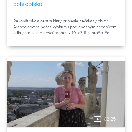
pohrebisko
Rekonštrukcia centra Nitry priniesla nečakaný objav.
Archeológovia počas výskumu pod dnešným chodníkom
odkryli približne desať hrobov z 10. až 11. storočia, čo
podľa odborníkov potvrdzuje, že Nitra patrila už pred tisíc
rokmi k významným sídlam. Okrem kostrových
pozostatkov našli aj bronzové záušnice či pozostatky
niekdajšej mestskej zástavby.
02:25