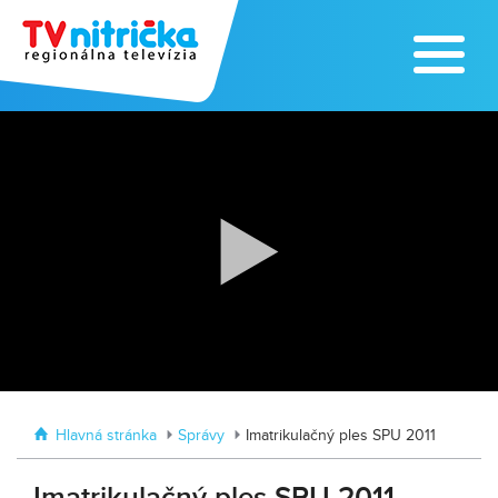
Zoo v Lužiankach
Traktormánia 2025 s pozvánkou
Hlavná stránka
Správy
Imatrikulačný ples SPU 2011