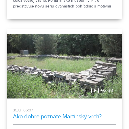
celoživotnej vášne. Ponitrianske múzeum v Nitre
predstavuje novú sériu dvanástich pohľadníc s motívmi
chrobákov. Vznikla zo zbierky entomológa Ivana Šabíka zo
Zlatých Moraviec, ktorú jeho rodina darovala múzeu.
Okrem zaujímavých druhov približuje zbierka aj príbeh
muža, ktorého láska k prírode pretrvala aj po jeho
odchode.
02:30
31.Jul, 06:07
Ako dobre poznáte Martinský vrch?