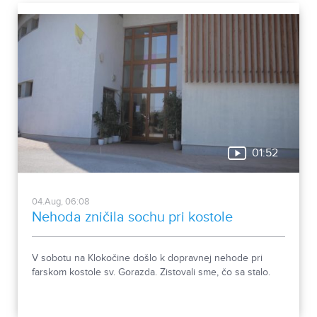
01:52
04.Aug, 06:08
Nehoda zničila sochu pri kostole
V sobotu na Klokočine došlo k dopravnej nehode pri
farskom kostole sv. Gorazda. Zistovali sme, čo sa stalo.