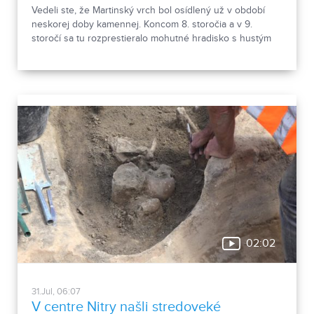
Vedeli ste, že Martinský vrch bol osídlený už v období
neskorej doby kamennej. Koncom 8. storočia a v 9.
storočí sa tu rozprestieralo mohutné hradisko s hustým
osídlením. Dnes Národná kultúrna pamiatka kasáreň
obsahuje 13 pamiatkových objektov. Je to 9 murovaných
budov niekdajšieho „Šiator tábora", strážnica, budova
hostinca a kolkáreň, ktoré dopĺňa hlavná budova
nemocnice s dvoma menšími pavilónmi a park.
02:02
31.Jul, 06:07
V centre Nitry našli stredoveké