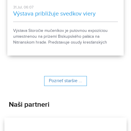
31.Jul, 06:07
Výstava približuje svedkov viery
Výstava Storočie mučeníkov je putovnou expozíciou
umiestnenou na prízemí Biskupského paláca na
Nitrianskom hrade. Predstavuje osudy kresťanských
mučeníkov 20. storočia z krajín strednej a východnej
Európy a počas letnej sezóny je sprístupnená
návštevníkom hradu.
Pozrieť staršie ...
Naši partneri