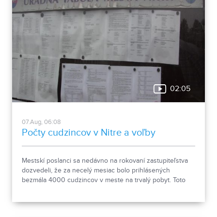
02:05
07.Aug, 06:08
Počty cudzincov v Nitre a voľby
Mestskí poslanci sa nedávno na rokovaní zastupiteľstva
dozvedeli, že za necelý mesiac bolo prihlásených
bezmála 4000 cudzincov v meste na trvalý pobyt. Toto
vyvolalo otázniky, ako je možné za krátke obdobie zapísať
taký počet nových obyvateľov. Tieto nezrovnalosti sme sa
rozhodli objasniť.