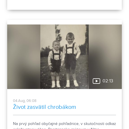
objektov, ale aj s výstavbou novej polyfunkčnej budovy.
02:13
04.Aug, 06:08
Život zasvätil chrobákom
Na prvý pohľad obyčajné pohľadnice, v skutočnosti odkaz