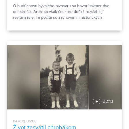
O budúcnosti bývalého pivovaru sa hovorí takmer dve
desaťročia. Areál sa však čoskoro dočká rozsiahlej
revitalizácie. Tá počíta so zachovaním historických
objektov, ale aj s výstavbou novej polyfunkčnej budovy.
02:13
04.Aug, 06:08
Život zasvätil chrobákom