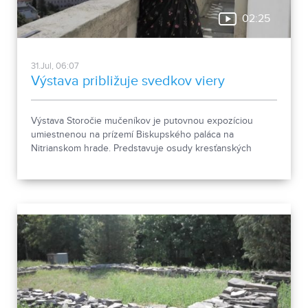
02:25
31.Jul, 06:07
Výstava približuje svedkov viery
Výstava Storočie mučeníkov je putovnou expozíciou
umiestnenou na prízemí Biskupského paláca na
Nitrianskom hrade. Predstavuje osudy kresťanských
mučeníkov 20. storočia z krajín strednej a východnej
Európy a počas letnej sezóny je sprístupnená
návštevníkom hradu.