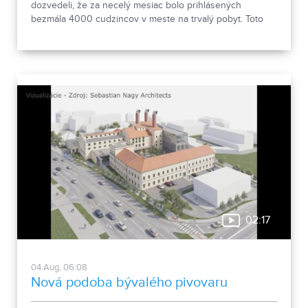
dozvedeli, že za necelý mesiac bolo prihlásených
bezmála 4000 cudzincov v meste na trvalý pobyt. Toto
vyvolalo otázniky, ako je možné za krátke obdobie zapísať
taký počet nových obyvateľov. Tieto nezrovnalosti sme sa
rozhodli objasniť.
02:17
04.Aug, 06:08
Nová podoba bývalého pivovaru