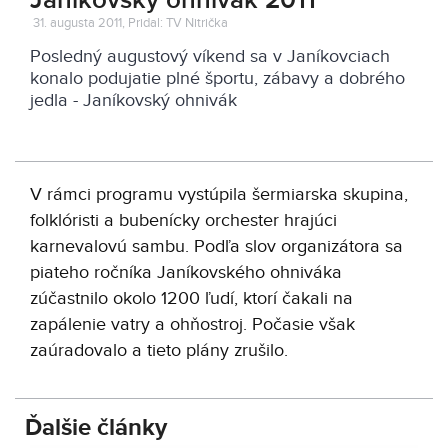
Janíkovský ohnivák 2011
31. augusta 2011, Pridal: TV Nitrička
Posledný augustový víkend sa v Janíkovciach
konalo podujatie plné športu, zábavy a dobrého
jedla - Janíkovský ohnivák
V rámci programu vystúpila šermiarska skupina,
folklóristi a bubenícky orchester hrajúci
karnevalovú sambu. Podľa slov organizátora sa
piateho ročníka Janíkovského ohniváka
zúčastnilo okolo 1200 ľudí, ktorí čakali na
zapálenie vatry a ohňostroj. Počasie však
zaúradovalo a tieto plány zrušilo.
Ďalšie články