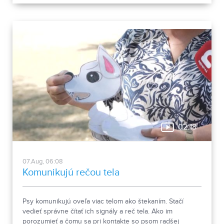
spája históriu dvoch rehoľných rádov. Viete, ktoré sú to? :)
02:18
07.Aug, 06:08
Komunikujú rečou tela
Psy komunikujú oveľa viac telom ako štekaním. Stačí
vedieť správne čítať ich signály a reč tela. Ako im
porozumieť a čomu sa pri kontakte so psom radšej