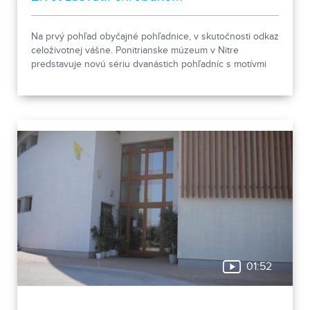
Na prvý pohľad obyčajné pohľadnice, v skutočnosti odkaz
celoživotnej vášne. Ponitrianske múzeum v Nitre
predstavuje novú sériu dvanástich pohľadníc s motívmi
chrobákov. Vznikla zo zbierky entomológa Ivana Šabíka zo
Zlatých Moraviec, ktorú jeho rodina darovala múzeu.
Okrem zaujímavých druhov približuje zbierka aj príbeh
muža, ktorého láska k prírode pretrvala aj po jeho
odchode.
01:52