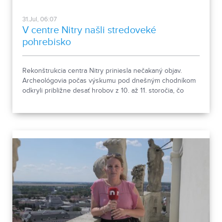
31.Jul, 06:07
V centre Nitry našli stredoveké
pohrebisko
Rekonštrukcia centra Nitry priniesla nečakaný objav.
Archeológovia počas výskumu pod dnešným chodníkom
odkryli približne desať hrobov z 10. až 11. storočia, čo
podľa odborníkov potvrdzuje, že Nitra patrila už pred tisíc
rokmi k významným sídlam. Okrem kostrových
pozostatkov našli aj bronzové záušnice či pozostatky
niekdajšej mestskej zástavby.