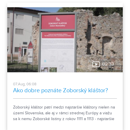
02:33
07.Aug, 06:08
Ako dobre poznáte Zoborský kláštor?
Zoborský kláštor patrí medzi najstaršie kláštory nielen na
území Slovenska, ale aj v rámci strednej Európy a viažu
sa k nemu Zoborské listiny z rokov 1111 a 1113 - najstaršie
zachovalé písomné dokumenty z nášho územia. Areál