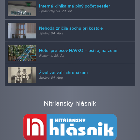
Interná klinika má plný počet sestier
Spravodajstvo, 29. Jul
Nehoda zničila sochu pri kostole
Správy, 04. Aug
Hotel pre psov HAVKO – psí raj na zemi
Reklama, 29. Jul
Život zasvätil chrobákom
Správy, 04. Aug
Nitriansky hlásnik