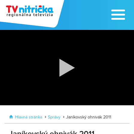
Zoo v Lužiankach
Traktormánia 2025 s pozvánkou
Hlavná stránka
Správy
Janíkovský ohnivák 2011