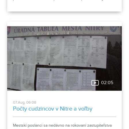
vyhnúť, ukázala canisterapeutka spolu so svojimi
štvornohými pomocníkmi.
02:05
07.Aug, 06:08
Počty cudzincov v Nitre a voľby
Mestskí poslanci sa nedávno na rokovaní zastupiteľstva