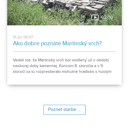
02:30
31.Jul, 06:07
Ako dobre poznáte Martinský vrch?
Vedeli ste, že Martinský vrch bol osídlený už v období
neskorej doby kamennej. Koncom 8. storočia a v 9.
storočí sa tu rozprestieralo mohutné hradisko s hustým
osídlením. Dnes Národná kultúrna pamiatka kasáreň
obsahuje 13 pamiatkových objektov. Je to 9 murovaných
budov niekdajšieho „Šiator tábora", strážnica, budova
hostinca a kolkáreň, ktoré dopĺňa hlavná budova
nemocnice s dvoma menšími pavilónmi a park.
Pozrieť staršie ...