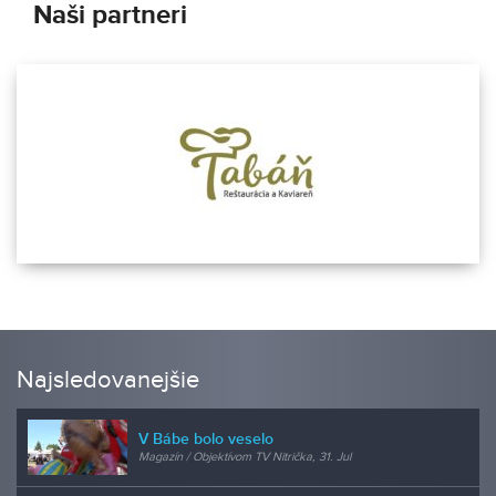
Naši partneri
Najsledovanejšie
V Bábe bolo veselo
Magazín / Objektívom TV Nitrička, 31. Jul