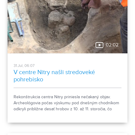
02:02
31.Jul, 06:07
V centre Nitry našli stredoveké
pohrebisko
Rekonštrukcia centra Nitry priniesla nečakaný objav.
Archeológovia počas výskumu pod dnešným chodníkom
odkryli približne desať hrobov z 10. až 11. storočia, čo
podľa odborníkov potvrdzuje, že Nitra patrila už pred tisíc
rokmi k významným sídlam. Okrem kostrových
pozostatkov našli aj bronzové záušnice či pozostatky
niekdajšej mestskej zástavby.