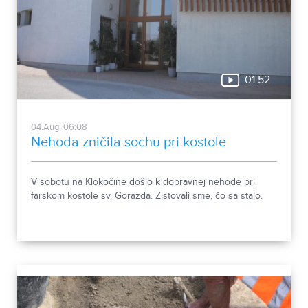
01:52
04.Aug, 06:08
Nehoda zničila sochu pri kostole
V sobotu na Klokočine došlo k dopravnej nehode pri
farskom kostole sv. Gorazda. Zistovali sme, čo sa stalo.