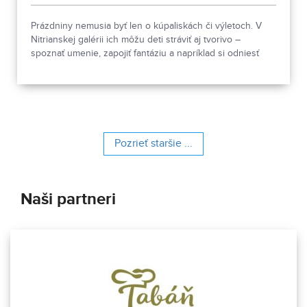
Prázdniny nemusia byť len o kúpaliskách či výletoch. V
Nitrianskej galérii ich môžu deti stráviť aj tvorivo –
spoznať umenie, zapojiť fantáziu a napríklad si odniesť
domov vlastné papierové divadielko. Pozreli sme sa na
výtvarnú dielňu Dívam sa dívam, ktorá prepája prehliadku
výstavy s kreatívnou tvorbou.
Pozrieť staršie ...
Naši partneri