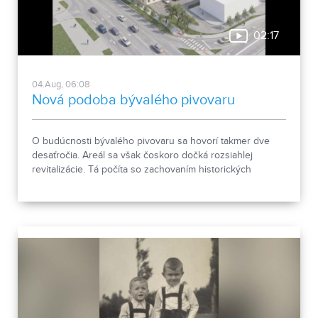
02:17
04.Aug, 06:08
Nová podoba bývalého pivovaru
O budúcnosti bývalého pivovaru sa hovorí takmer dve
desaťročia. Areál sa však čoskoro dočká rozsiahlej
revitalizácie. Tá počíta so zachovaním historických
objektov, ale aj s výstavbou novej polyfunkčnej budovy.