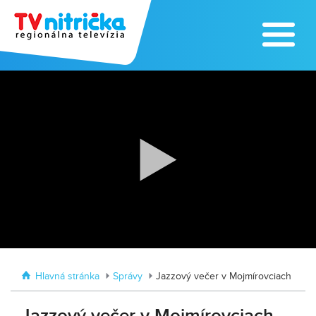
Zažite leto na kúpalisku v
Tvrdošovciach
Zoo v Lužiankach
Hlavná stránka
Správy
Jazzový večer v Mojmírovciach