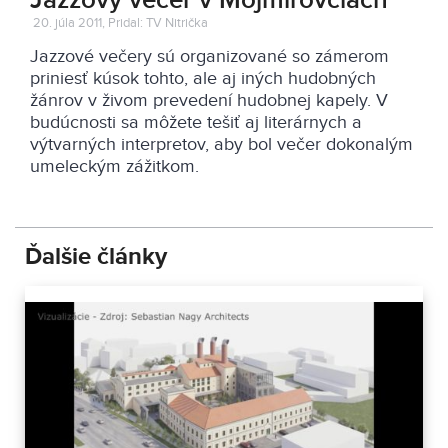
Jazzový večer v Mojmírovciach
20. júla 2011, Pridal: TV Nitrička
Jazzové večery sú organizované so zámerom
priniesť kúsok tohto, ale aj iných hudobných
žánrov v živom prevedení hudobnej kapely. V
budúcnosti sa môžete tešiť aj literárnych a
výtvarných interpretov, aby bol večer dokonalým
umeleckým zážitkom.
Ďalšie články