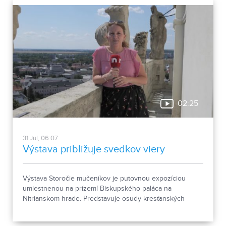
02:25
31.Jul, 06:07
Výstava približuje svedkov viery
Výstava Storočie mučeníkov je putovnou expozíciou
umiestnenou na prízemí Biskupského paláca na
Nitrianskom hrade. Predstavuje osudy kresťanských
mučeníkov 20. storočia z krajín strednej a východnej
Európy a počas letnej sezóny je sprístupnená