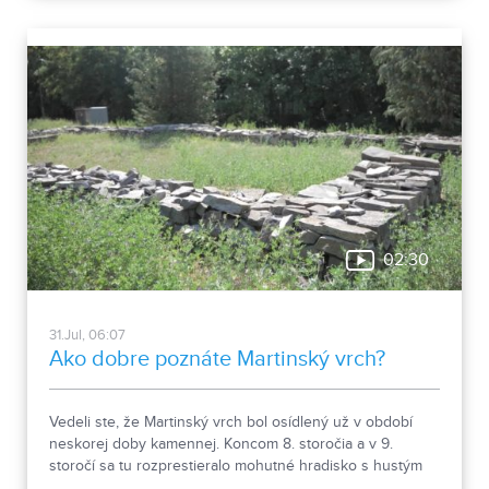
návštevníkom hradu.
02:30
31.Jul, 06:07
Ako dobre poznáte Martinský vrch?
Vedeli ste, že Martinský vrch bol osídlený už v období
neskorej doby kamennej. Koncom 8. storočia a v 9.
storočí sa tu rozprestieralo mohutné hradisko s hustým
osídlením. Dnes Národná kultúrna pamiatka kasáreň