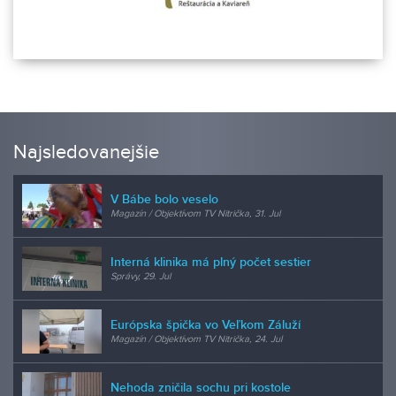
Najsledovanejšie
V Bábe bolo veselo
Magazín / Objektívom TV Nitrička, 31. Jul
Interná klinika má plný počet sestier
Správy, 29. Jul
Európska špička vo Veľkom Záluží
Magazín / Objektívom TV Nitrička, 24. Jul
Nehoda zničila sochu pri kostole