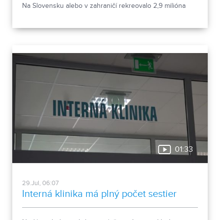
Na Slovensku alebo v zahraničí rekreovalo 2,9 milióna
ľudí. Vyplýva to z údajov Štatistického úradu.
01:33
29.Jul, 06:07
Interná klinika má plný počet sestier