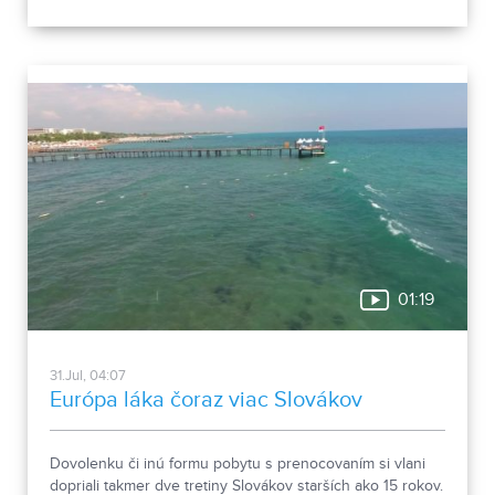
obsahuje 13 pamiatkových objektov. Je to 9 murovaných
budov niekdajšieho „Šiator tábora", strážnica, budova
hostinca a kolkáreň, ktoré dopĺňa hlavná budova
nemocnice s dvoma menšími pavilónmi a park.
01:19
31.Jul, 04:07
Európa láka čoraz viac Slovákov
Dovolenku či inú formu pobytu s prenocovaním si vlani
dopriali takmer dve tretiny Slovákov starších ako 15 rokov.