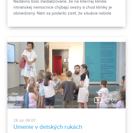
Nedávno bolo medializované, že na Internej klinike
nitrianskej nemocnice chýbajú sestry a chod kliniky je
obmedzený. Nám sa podarilo zistiť, že situácia nebola
taká, ako bola prvotne opísaná. O pacientov bolo
postarané.
02:09
28.Jul, 06:07
Umenie v detských rukách