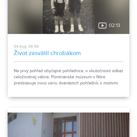
02:13
04.Aug, 06:08
Život zasvätil chrobákom
Na prvý pohľad obyčajné pohľadnice, v skutočnosti odkaz
celoživotnej vášne. Ponitrianske múzeum v Nitre
predstavuje novú sériu dvanástich pohľadníc s motívmi
chrobákov. Vznikla zo zbierky entomológa Ivana Šabíka zo
Zlatých Moraviec, ktorú jeho rodina darovala múzeu.
Okrem zaujímavých druhov približuje zbierka aj príbeh
muža, ktorého láska k prírode pretrvala aj po jeho
odchode.