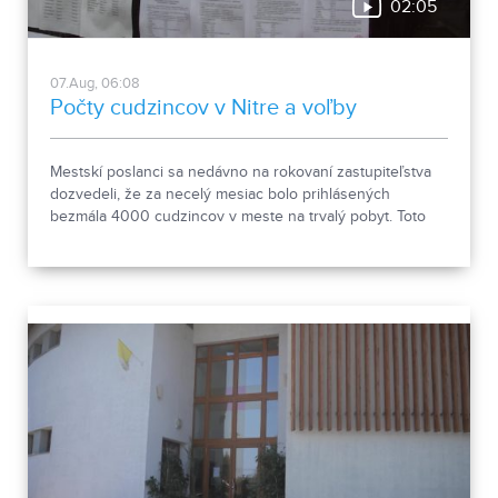
02:05
07.Aug, 06:08
Počty cudzincov v Nitre a voľby
Mestskí poslanci sa nedávno na rokovaní zastupiteľstva
dozvedeli, že za necelý mesiac bolo prihlásených
bezmála 4000 cudzincov v meste na trvalý pobyt. Toto
vyvolalo otázniky, ako je možné za krátke obdobie zapísať
taký počet nových obyvateľov. Tieto nezrovnalosti sme sa
rozhodli objasniť.