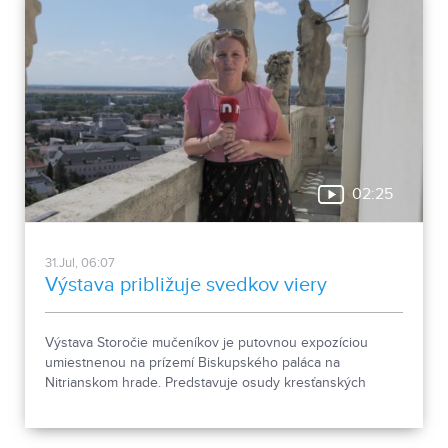
02:25
31.Jul, 06:07
Výstava približuje svedkov viery
Výstava Storočie mučeníkov je putovnou expozíciou
umiestnenou na prízemí Biskupského paláca na
Nitrianskom hrade. Predstavuje osudy kresťanských
mučeníkov 20. storočia z krajín strednej a východnej
Európy a počas letnej sezóny je sprístupnená
návštevníkom hradu.