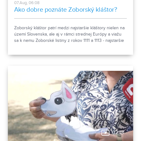
07.Aug, 06:08
Ako dobre poznáte Zoborský kláštor?
Zoborský kláštor patrí medzi najstaršie kláštory nielen na
území Slovenska, ale aj v rámci strednej Európy a viažu
sa k nemu Zoborské listiny z rokov 1111 a 1113 - najstaršie
zachovalé písomné dokumenty z nášho územia. Areál
spája históriu dvoch rehoľných rádov. Viete, ktoré sú to? :)
02:18