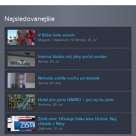
Najsledovanejšie
V Bábe bolo veselo
Magazín / Objektívom TV Nitrička, 31. Jul
Interná klinika má plný počet sestier
Správy, 29. Jul
Nehoda zničila sochu pri kostole
Správy, 04. Aug
Hotel pre psov HAVKO – psí raj na zemi
Reklama, 29. Jul
Zistili sme: Hľadajú fotku kina Uránia. Naj
chlebík z Nitry
Zistili sme, 31. Jul