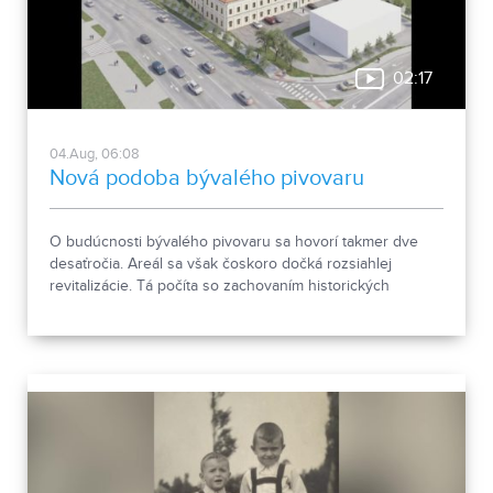
02:17
04.Aug, 06:08
Nová podoba bývalého pivovaru
O budúcnosti bývalého pivovaru sa hovorí takmer dve
desaťročia. Areál sa však čoskoro dočká rozsiahlej
revitalizácie. Tá počíta so zachovaním historických
objektov, ale aj s výstavbou novej polyfunkčnej budovy.