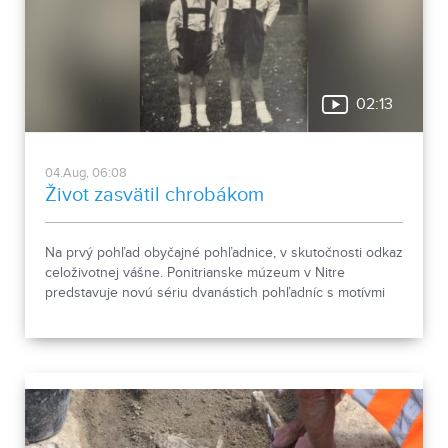
02:13
04.Aug, 06:08
Život zasvätil chrobákom
Na prvý pohľad obyčajné pohľadnice, v skutočnosti odkaz
celoživotnej vášne. Ponitrianske múzeum v Nitre
predstavuje novú sériu dvanástich pohľadníc s motívmi
chrobákov. Vznikla zo zbierky entomológa Ivana Šabíka zo
Zlatých Moraviec, ktorú jeho rodina darovala múzeu.
Okrem zaujímavých druhov približuje zbierka aj príbeh
muža, ktorého láska k prírode pretrvala aj po jeho
odchode.