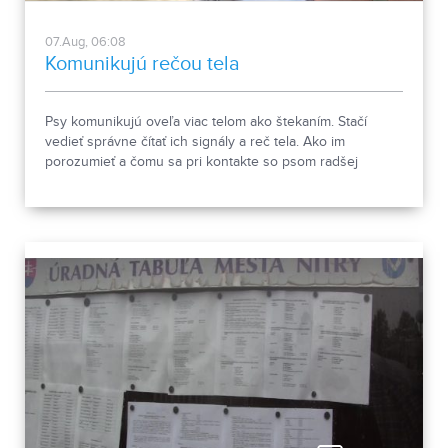
07.Aug, 06:08
Komunikujú rečou tela
Psy komunikujú oveľa viac telom ako štekaním. Stačí
vedieť správne čítať ich signály a reč tela. Ako im
porozumieť a čomu sa pri kontakte so psom radšej
vyhnúť, ukázala canisterapeutka spolu so svojimi
štvornohými pomocníkmi.