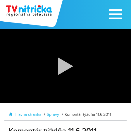
Výrobe medu zasvätil celý svoj život
Zažite leto na kúpalisku v
Tvrdošovciach
Hlavná stránka
Správy
Komentár týždňa 11.6.2011