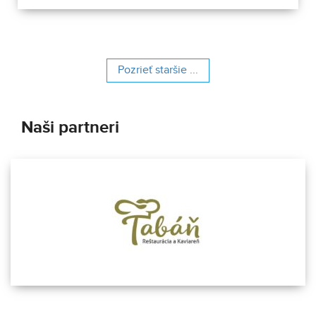
obsahuje 13 pamiatkových objektov. Je to 9 murovaných
budov niekdajšieho „Šiator tábora", strážnica, budova
hostinca a kolkáreň, ktoré dopĺňa hlavná budova
nemocnice s dvoma menšími pavilónmi a park.
Pozrieť staršie ...
Naši partneri