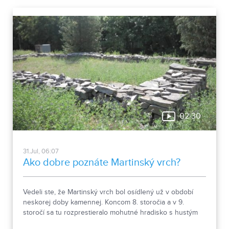
02:30
31.Jul, 06:07
Ako dobre poznáte Martinský vrch?
Vedeli ste, že Martinský vrch bol osídlený už v období
neskorej doby kamennej. Koncom 8. storočia a v 9.
storočí sa tu rozprestieralo mohutné hradisko s hustým
osídlením. Dnes Národná kultúrna pamiatka kasáreň