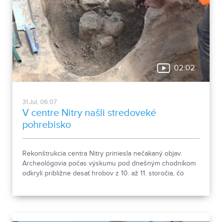
02:02
31.Jul, 06:07
V centre Nitry našli stredoveké
pohrebisko
Rekonštrukcia centra Nitry priniesla nečakaný objav.
Archeológovia počas výskumu pod dnešným chodníkom
odkryli približne desať hrobov z 10. až 11. storočia, čo
podľa odborníkov potvrdzuje, že Nitra patrila už pred tisíc
rokmi k významným sídlam. Okrem kostrových
pozostatkov našli aj bronzové záušnice či pozostatky
niekdajšej mestskej zástavby.