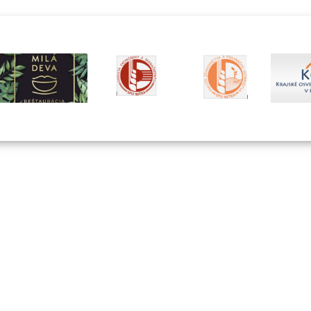
hostinca a kolká
dopĺňa hlavná b
nemocnice s dv
menšími pavilónm