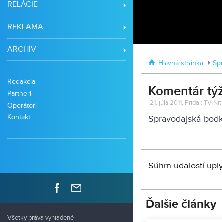
RELÁCIE
REKLAMA
ARCHÍV
Hlavná stránka
Sp
Redakcia
Komentár týž
Partneri
21. júla 2011, Pridal: TV Ni
Operátori
Kontakt
Spravodajská bodk
Súhrn udalostí upl
Ďalšie články
Všetky práva vyhradené