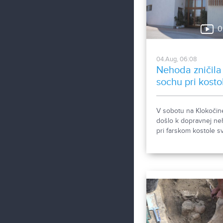
územia. Areál spája hi
dvoch rehoľných rádo
Viete, ktoré sú to? :)
0
04.Aug, 06:08
Nehoda zničila
sochu pri kosto
V sobotu na Klokočin
došlo k dopravnej n
pri farskom kostole sv
Gorazda. Zistovali sm
sa stalo.