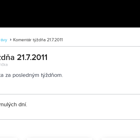
Tváre Parkinsona: Príbehy skryté za
diagnózou
rávy
Komentár týždňa 21.7.2011
dňa 21.7.2011
trička
a za posledným týždňom.
ynulých dní.