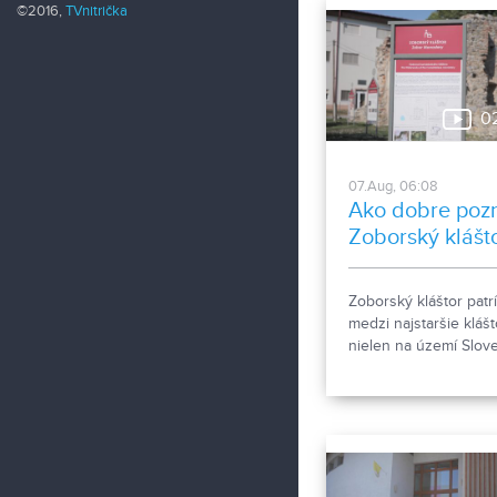
©2016,
TVnitrička
0
07.Aug, 06:08
Ako dobre poz
Zoborský klášt
Zoborský kláštor patrí
medzi najstaršie klášt
nielen na území Slov
ale aj v rámci stredne
Európy a viažu sa k 
Zoborské listiny z ro
1111 a 1113 - najstaršie
zachovalé písomné
dokumenty z nášho