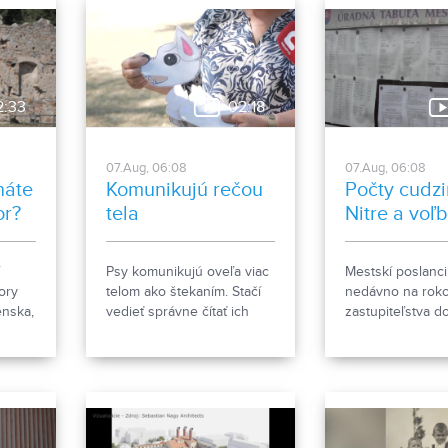
2:33
02:18
07.Aug, 06:08
07.Aug, 06:08
náte
Komunikujú rečou
Počty cudzi
or?
tela
Nitre a voľ
Psy komunikujú oveľa viac
Mestskí poslanci
ory
telom ako štekaním. Stačí
nedávno na roko
enska,
vedieť správne čítať ich
zastupiteľstva d
j
signály a reč tela. Ako im
že za necelý me
nemu
porozumieť a čomu sa pri
prihlásených be
kov
kontakte so psom radšej
4000 cudzincov
vyhnúť, ukázala
na trvalý pobyt. 
canisterapeutka spolu so
vyvolalo otázniky
svojimi štvornohými
možné za krátke