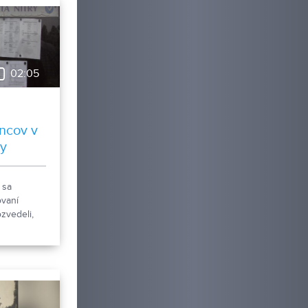
02:05
ncov v
by
 sa
vaní
ozvedeli,
siac bolo
zmála
 v meste
Toto
, ako je
 obdobie