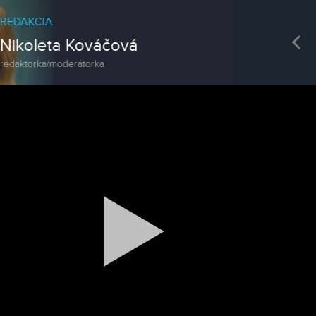
REDAKCIA
Pre
Mgr. Peter Bednár
kameraman
Magazín
Traktormánia 2025 s pozvánkou
Magazín / Objektívom TV Nitrička
MDD vo Veľkom Záluží
Magazín / Objektívom TV Nitrička