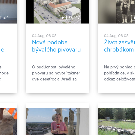
stóriu
pomocníkmi.
zapísať taký poč
v.
obyvateľov. Tiet
nezrovnalosti s
1:52
02:17
rozhodli objasniť
04.Aug, 06:08
04.Aug, 06:08
Nová podoba
Život zasvät
le
bývalého pivovaru
chrobákom
e
O budúcnosti bývalého
Na prvý pohľad 
ehode
pivovaru sa hovorí takmer
pohľadnice, v sk
.
dve desaťročia. Areál sa
odkaz celoživotn
e, čo
však čoskoro dočká
Ponitrianske m
rozsiahlej revitalizácie. Tá
Nitre predstavu
počíta so zachovaním
sériu dvanástich
historických objektov, ale aj
s motívmi chrob
s výstavbou novej
Vznikla zo zbier
polyfunkčnej budovy.
entomológa Ivan
zo Zlatých Morav
jeho rodina daro
múzeu. Okrem