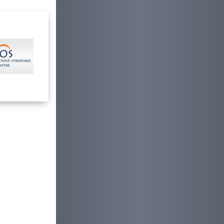
reň, ktoré
udova
oma
i a park.