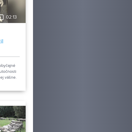
et nových
o
me sa
02:13
.
il
obyčajné
utočnosti
ej vášne.
úzeum v
je novú
 pohľadníc
ákov.
ky
a Šabíka
iec, ktorú
vala