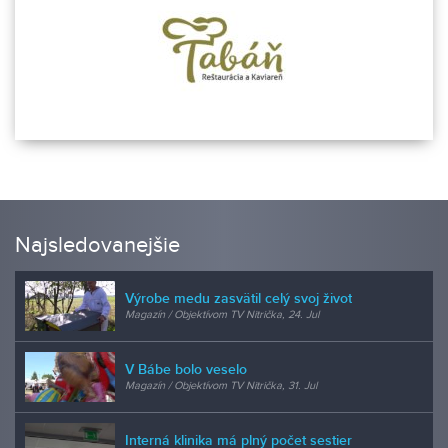
Najsledovanejšie
Výrobe medu zasvätil celý svoj život
Magazín / Objektívom TV Nitrička, 24. Jul
V Bábe bolo veselo
Magazín / Objektívom TV Nitrička, 31. Jul
Interná klinika má plný počet sestier