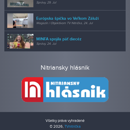
Správy, 29. Jul
Európska špička vo Veľkom Záluží
Magazín / Objektívom TV Nitrička, 24. Jul
MINFA spojila päť diecéz
Správy, 24. Jul
Nitriansky hlásnik
Všetky práva vyhradené
© 2026,
TVnitrička