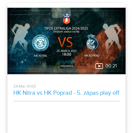
00:21
24.Mar, 01:03
HK Nitra vs HK Poprad - 5. zápas play off