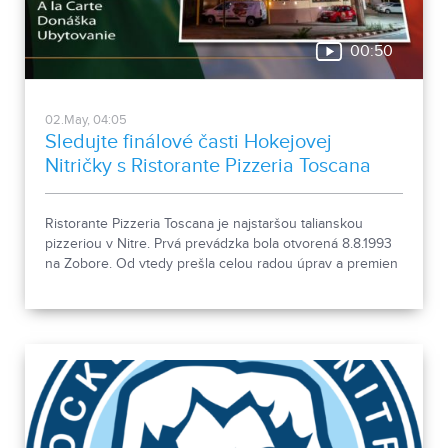
00:50
02.May, 04:05
Sledujte finálové časti Hokejovej
Nitričky s Ristorante Pizzeria Toscana
Ristorante Pizzeria Toscana je najstaršou talianskou
pizzeriou v Nitre. Prvá prevádzka bola otvorená 8.8.1993
na Zobore. Od vtedy prešla celou radou úprav a premien
až nakoniec v januári 2012 boli vybudované vlastné
priestory na Dolnozoborskej ulici oproti Zoborskej škole.
Od začiatku bolo naším snom priniesť obyvateľom Nitry
chuť a vôňu ďalekého Talianska a mediteránskej kuchyne,
čo sa nám podarilo. Už vyše 22 rokov sme stabilnou
súčasťou gastronómie Nitry. Ponúkame široký výber
pizze, cestovín, mäsových jedál, rybacích špecialít a
dezertov.