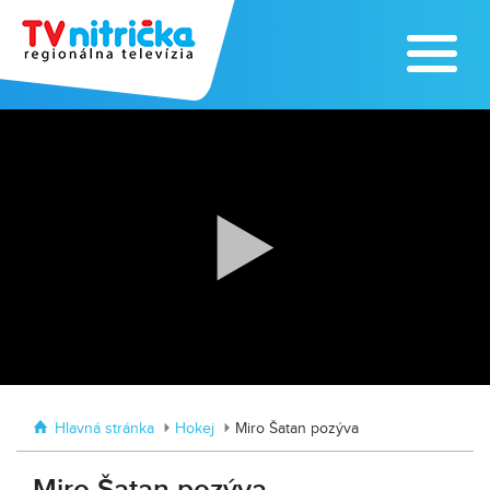
Výrobe medu zasvätil celý svoj život
Zažite leto na kúpalisku v
Tvrdošovciach
Hlavná stránka
Hokej
Miro Šatan pozýva