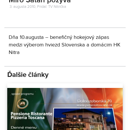
Miro Šatan pozýva
3. augusta 2010, Pridal: TV Nitrička
Dňa 10.augusta – benefičný hokejový zápas
medzi výberom hviezd Slovenska a domácim HK
Nitra
Ďalšie články