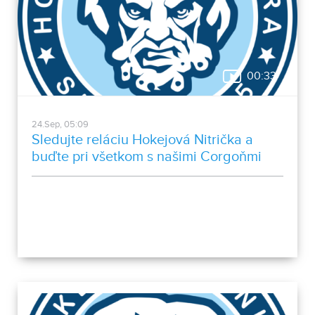
00:33
24.Sep, 05:09
Sledujte reláciu Hokejová Nitrička a
buďte pri všetkom s našimi Corgoňmi