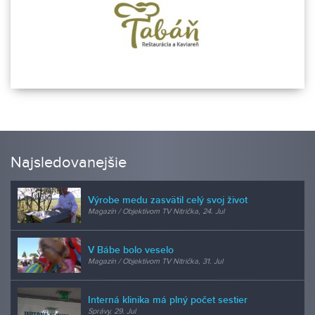
Najsledovanejšie
Výrobe medu zasvätil celý svoj život
Magazín / Objektívom TV Nitrička, 24. Jul
V Bábe bolo veselo
Magazín / Objektívom TV Nitrička, 31. Jul
Interná klinika má plný počet sestier
Správy, 29. Jul