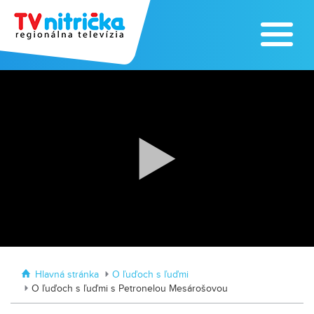
Zoo v Lužiankach
Traktormánia 2025 s pozvánkou
Hlavná stránka
O ľuďoch s ľuďmi
O ľuďoch s ľuďmi s Petronelou Mesárošovou