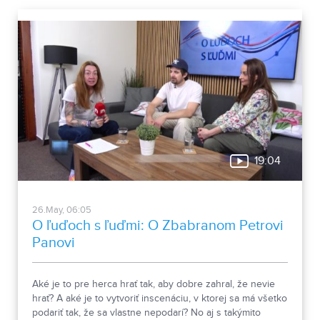
19:04
26.May, 06:05
O ľuďoch s ľuďmi: O Zbabranom Petrovi
Panovi
Aké je to pre herca hrať tak, aby dobre zahral, že nevie
hrať? A aké je to vytvoriť inscenáciu, v ktorej sa má všetko
podariť tak, že sa vlastne nepodarí? No aj s takýmito