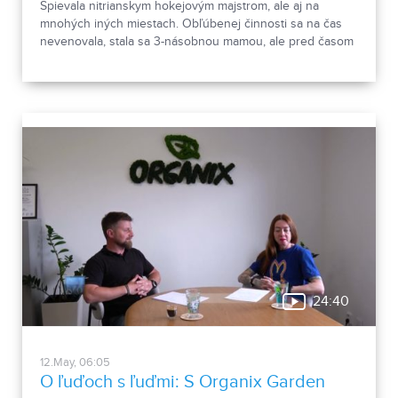
Spievala nitrianskym hokejovým majstrom, ale aj na
mnohých iných miestach. Obľúbenej činnosti sa na čas
nevenovala, stala sa 3-násobnou mamou, ale pred časom
sa k hudbe vrátila. A urobila dobre. Zoznámte sa s Erikou
Rábekovou.
24:40
12.May, 06:05
O ľuďoch s ľuďmi: S Organix Garden