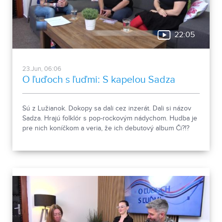
22:05
23.Jun, 06:06
O ľuďoch s ľuďmi: S kapelou Sadza
Sú z Lužianok. Dokopy sa dali cez inzerát. Dali si názov
Sadza. Hrajú folklór s pop-rockovým nádychom. Hudba je
pre nich koníčkom a veria, že ich debutový album Či?!?
poteší poslucháčov.