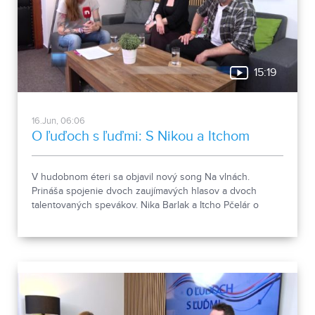
15:19
16.Jun, 06:06
O ľuďoch s ľuďmi: S Nikou a Itchom
V hudobnom éteri sa objavil nový song Na vlnách.
Prináša spojenie dvoch zaujímavých hlasov a dvoch
talentovaných spevákov. Nika Barlak a Itcho Pčelár o
ceste k ich hudobnej novinke porozprávali v relácii O
ľuďoch s ľuďmi.