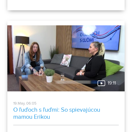
výzvami sa museli popasovať herci Zuzana Moravcová a
Ján Cibula v novej inscenácii Divadla Andreja Bagara v
Nitre Zbabraný Peter Pan. Rodinná komédia s prvkami
grotesky má premiéru 29. mája 2026.
19:11
19.May, 06:05
O ľuďoch s ľuďmi: So spievajúcou
mamou Erikou