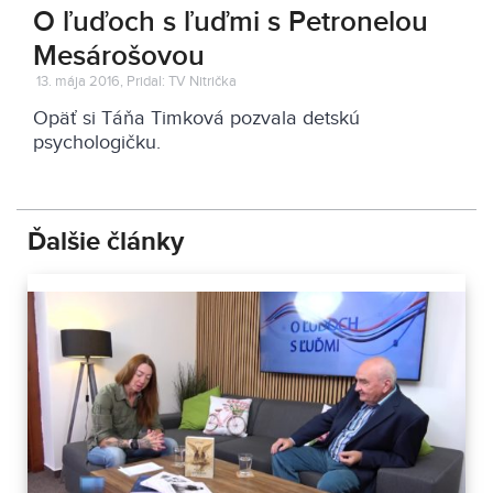
O ľuďoch s ľuďmi s Petronelou
Mesárošovou
13. mája 2016, Pridal: TV Nitrička
Opäť si Táňa Timková pozvala detskú
psychologičku.
Ďalšie články