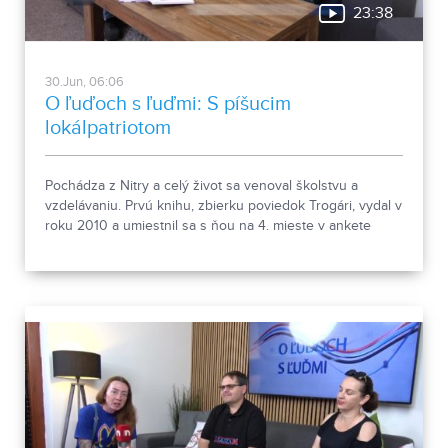
23:38
30.Jun, 06:06
O ľuďoch s ľuďmi: S píšucim
lokálpatriotom
Pochádza z Nitry a celý život sa venoval školstvu a
vzdelávaniu. Prvú knihu, zbierku poviedok Trogári, vydal v
roku 2010 a umiestnil sa s ňou na 4. mieste v ankete
Debut roka. Nasledovali Trogár v štátnej službe,
Podnikatelia a Pavučiny osudov. Aktuálne je z pera
Ladislava Haasa na pultoch kníh jeho prvý historicko-
dobrodružný román Vojna anjelov. Aj o ňom bola reč v
relácii O ľuďoch s ľuďmi.