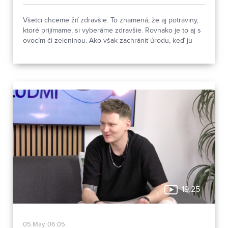
Všetci chceme žiť zdravšie. To znamená, že aj potraviny,
ktoré prijímame, si vyberáme zdravšie. Rovnako je to aj s
ovocím či zeleninou. Ako však zachrániť úrodu, keď ju
napadnú škodcovia alebo choroby? Siahate po chémii?
Budúcnosť je v biologických prípravkoch, o ktorých sme
sa porozprávali s ich veľkým propagátorom,
spolumajiteľom Organix Garden Róbertom Kyslerom.
19:25
05.May, 06:05