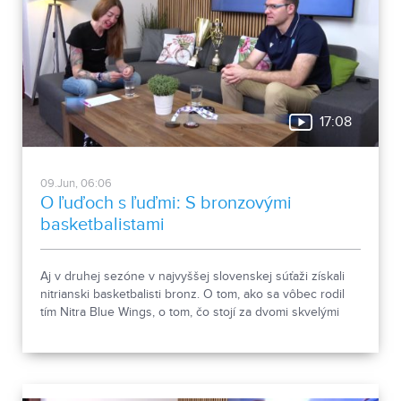
17:08
09.Jun, 06:06
O ľuďoch s ľuďmi: S bronzovými
basketbalistami
Aj v druhej sezóne v najvyššej slovenskej súťaži získali
nitrianski basketbalisti bronz. O tom, ako sa vôbec rodil
tím Nitra Blue Wings, o tom, čo stojí za dvomi skvelými
umiestneniami, ale aj o tom, aké sú plány klubu do
budúcna, sme sa v relácii O ľuďoch s ľuďmi rozprávali s
trénerom a generálnym manažérom Martinom Blahom.