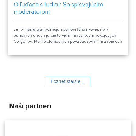
O ľuďoch s ľuďmi: So spievajúcim
moderátorom
Jeho hlas a tvár poznajú športoví fanúšikovia, no v
ostatných dňoch ju často vídali fanúšikovia hokejových
Corgoňov, ktorí bielomodrých povzbudzovali na zápasoch
na Slovane. Luki Turiak je moderátorom TV JOJ Šport, ale
aj hudobníkom. K muzike sa vracia po rokoch a to singlom
Čomu mám veriť, o ktorom bola tiež reč v štúdiu relácie O
ľuďoch s ľuďmi.
Pozrieť staršie ...
Naši partneri