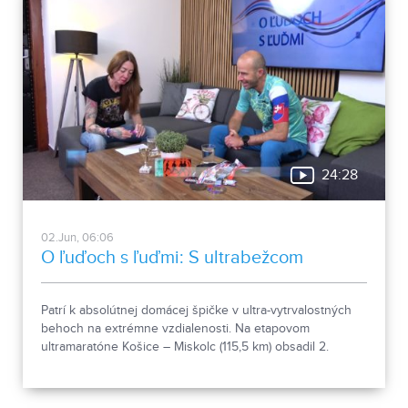
24:28
02.Jun, 06:06
O ľuďoch s ľuďmi: S ultrabežcom
Patrí k absolútnej domácej špičke v ultra-vytrvalostných
behoch na extrémne vzdialenosti. Na etapovom
ultramaratóne Košice – Miskolc (115,5 km) obsadil 2.
miesto, dokončil aj legendárny Spartathlon a o pár dní
prebehne naprieč Slovenskom. Aj o tom nám viac
prezradil v relácii O ľuďoch s ľuďmi Marián Pavúk z Levíc.