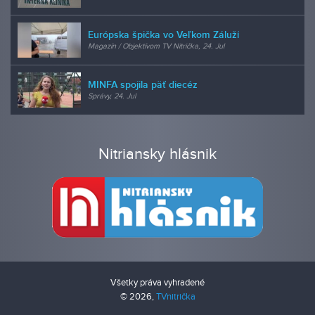
Európska špička vo Veľkom Záluží
Magazín / Objektívom TV Nitrička, 24. Jul
MINFA spojila päť diecéz
Správy, 24. Jul
Nitriansky hlásnik
Všetky práva vyhradené
© 2026,
TVnitrička