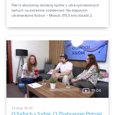
Patrí k absolútnej domácej špičke v ultra-vytrvalostných
behoch na extrémne vzdialenosti. Na etapovom
ultramaratóne Košice – Miskolc (115,5 km) obsadil 2.
miesto, dokončil aj legendárny Spartathlon a o pár dní
prebehne naprieč Slovenskom. Aj o tom nám viac
prezradil v relácii O ľuďoch s ľuďmi Marián Pavúk z Levíc.
19:04
26.May, 06:05
O ľuďoch s ľuďmi: O Zbabranom Petrovi