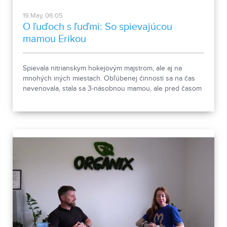
19.May, 06:05
O ľuďoch s ľuďmi: So spievajúcou
mamou Erikou
Spievala nitrianskym hokejovým majstrom, ale aj na
mnohých iných miestach. Obľúbenej činnosti sa na čas
nevenovala, stala sa 3-násobnou mamou, ale pred časom
sa k hudbe vrátila. A urobila dobre. Zoznámte sa s Erikou
Rábekovou.