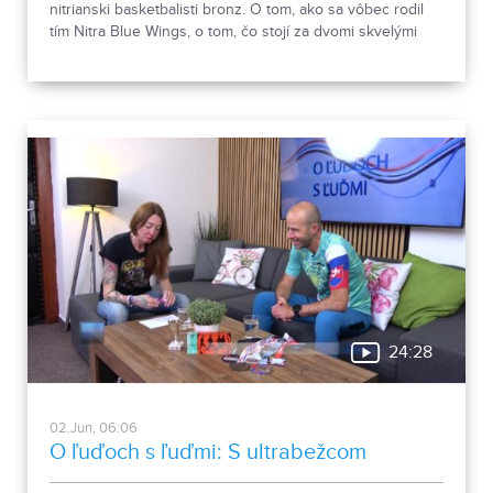
nitrianski basketbalisti bronz. O tom, ako sa vôbec rodil
tím Nitra Blue Wings, o tom, čo stojí za dvomi skvelými
umiestneniami, ale aj o tom, aké sú plány klubu do
budúcna, sme sa v relácii O ľuďoch s ľuďmi rozprávali s
trénerom a generálnym manažérom Martinom Blahom.
24:28
02.Jun, 06:06
O ľuďoch s ľuďmi: S ultrabežcom