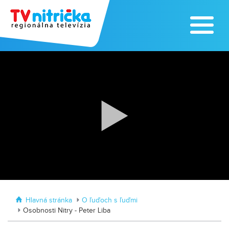
Výrobe medu zasvätil celý svoj život
Zažite leto na kúpalisku v
Tvrdošovciach
Hlavná stránka
O ľuďoch s ľuďmi
Osobnosti Nitry - Peter Liba