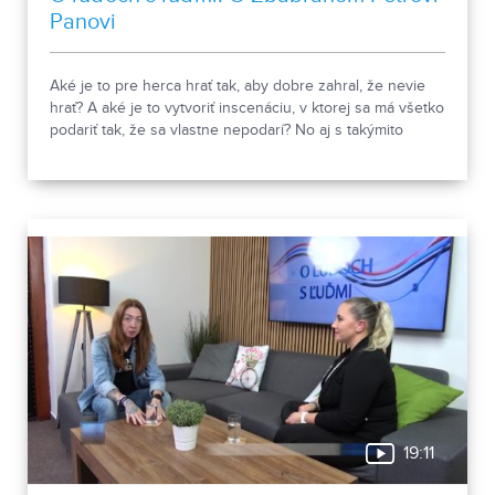
Panovi
Aké je to pre herca hrať tak, aby dobre zahral, že nevie
hrať? A aké je to vytvoriť inscenáciu, v ktorej sa má všetko
podariť tak, že sa vlastne nepodarí? No aj s takýmito
výzvami sa museli popasovať herci Zuzana Moravcová a
Ján Cibula v novej inscenácii Divadla Andreja Bagara v
Nitre Zbabraný Peter Pan. Rodinná komédia s prvkami
grotesky má premiéru 29. mája 2026.
19:11