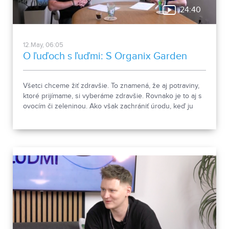
24:40
12.May, 06:05
O ľuďoch s ľuďmi: S Organix Garden
Všetci chceme žiť zdravšie. To znamená, že aj potraviny,
ktoré prijímame, si vyberáme zdravšie. Rovnako je to aj s
ovocím či zeleninou. Ako však zachrániť úrodu, keď ju
napadnú škodcovia alebo choroby? Siahate po chémii?
Budúcnosť je v biologických prípravkoch, o ktorých sme
sa porozprávali s ich veľkým propagátorom,
spolumajiteľom Organix Garden Róbertom Kyslerom.