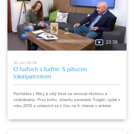
23:38
30.Jun, 06:06
O ľuďoch s ľuďmi: S píšucim
lokálpatriotom
Pochádza z Nitry a celý život sa venoval školstvu a
vzdelávaniu. Prvú knihu, zbierku poviedok Trogári, vydal v
roku 2010 a umiestnil sa s ňou na 4. mieste v ankete
Debut roka. Nasledovali Trogár v štátnej službe,
Podnikatelia a Pavučiny osudov. Aktuálne je z pera
Ladislava Haasa na pultoch kníh jeho prvý historicko-
dobrodružný román Vojna anjelov. Aj o ňom bola reč v