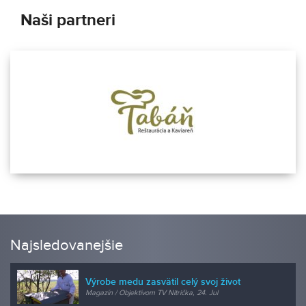
Naši partneri
Najsledovanejšie
Výrobe medu zasvätil celý svoj život
Magazín / Objektívom TV Nitrička, 24. Jul