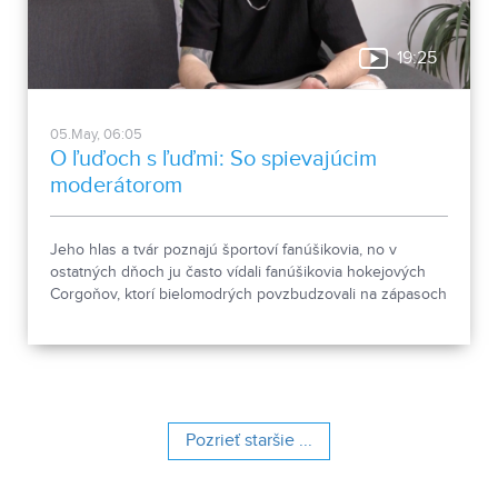
19:25
05.May, 06:05
O ľuďoch s ľuďmi: So spievajúcim
moderátorom
Jeho hlas a tvár poznajú športoví fanúšikovia, no v
ostatných dňoch ju často vídali fanúšikovia hokejových
Corgoňov, ktorí bielomodrých povzbudzovali na zápasoch
na Slovane. Luki Turiak je moderátorom TV JOJ Šport, ale
aj hudobníkom. K muzike sa vracia po rokoch a to singlom
Čomu mám veriť, o ktorom bola tiež reč v štúdiu relácie O
ľuďoch s ľuďmi.
Pozrieť staršie ...