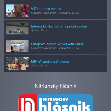
V Bábe bolo veselo
Magazín / Objektívom TV Nitrička, 31. Jul
Interná klinika má plný počet sestier
Správy, 29. Jul
Európska špička vo Veľkom Záluží
Magazín / Objektívom TV Nitrička, 24. Jul
MINFA spojila päť diecéz
Správy, 24. Jul
Nitriansky hlásnik