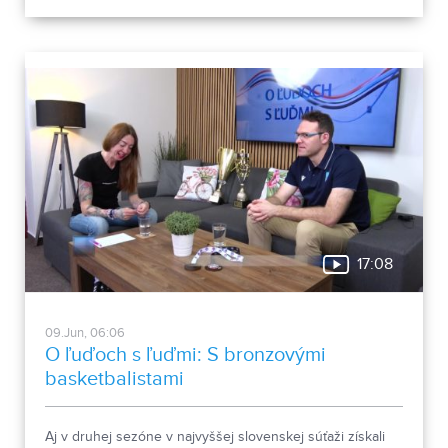
ľuďoch s ľuďmi.
17:08
09.Jun, 06:06
O ľuďoch s ľuďmi: S bronzovými
basketbalistami
Aj v druhej sezóne v najvyššej slovenskej súťaži získali