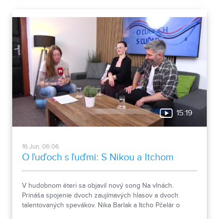
15:19
16.Jun, 06:06
O ľuďoch s ľuďmi: S Nikou a Itchom
V hudobnom éteri sa objavil nový song Na vlnách.
Prináša spojenie dvoch zaujímavých hlasov a dvoch
talentovaných spevákov. Nika Barlak a Itcho Pčelár o
ceste k ich hudobnej novinke porozprávali v relácii O