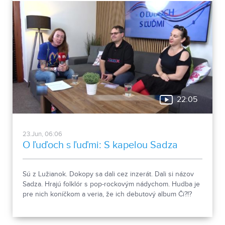
relácii O ľuďoch s ľuďmi.
22:05
23.Jun, 06:06
O ľuďoch s ľuďmi: S kapelou Sadza
Sú z Lužianok. Dokopy sa dali cez inzerát. Dali si názov
Sadza. Hrajú folklór s pop-rockovým nádychom. Hudba je
pre nich koníčkom a veria, že ich debutový album Či?!?
poteší poslucháčov.