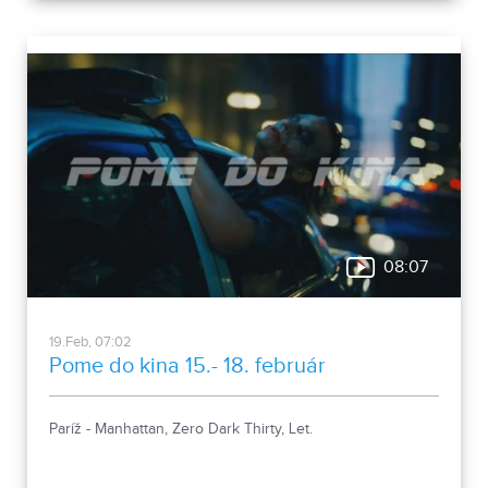
08:07
19.Feb, 07:02
Pome do kina 15.- 18. február
Paríž - Manhattan, Zero Dark Thirty, Let.