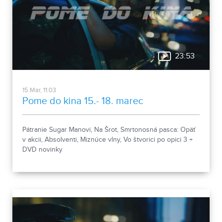
23:53
15.Mar, 11:03
Pome do kina 15.- 18. marec
Pátranie Sugar Manovi, Na Šrot, Smrtonosná pasca: Opäť
v akcii, Absolventi, Miznúce vlny, Vo štvorici po opici 3 +
DVD novinky