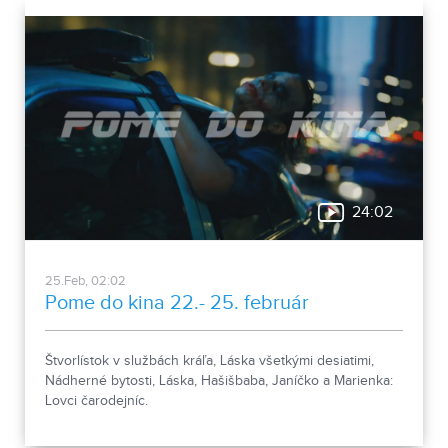
24:02
25.Feb, 02:02
Pome do kina 22.- 25. február
Štvorlístok v službách kráľa, Láska všetkými desiatimi,
Nádherné bytosti, Láska, Hašišbaba, Janíčko a Marienka:
Lovci čarodejníc.