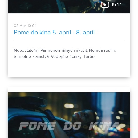
15:17
08.Apr, 10:04
Pome do kina 5. apríl - 8. apríl
Nepoužiteľní, Pár nenormálnych aktivít, Nerada ruším,
Smrteľné klamstvá, Vedľajšie účinky, Turbo.