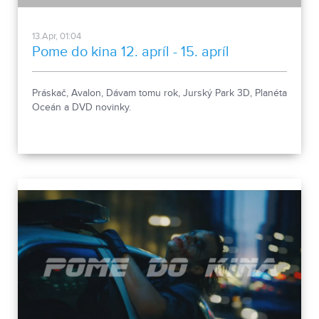
13.Apr, 01:04
Pome do kina 12. apríl - 15. apríl
Práskač, Avalon, Dávam tomu rok, Jurský Park 3D, Planéta
Oceán a DVD novinky.