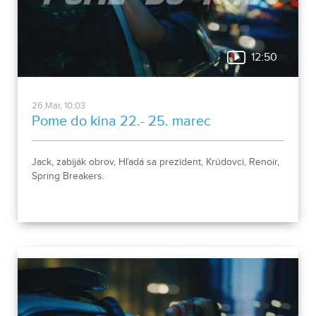
12:50
26.Mar, 10:03
Pome do kina 22.- 25. marec
Jack, zabiják obrov, Hľadá sa prezident, Krúdovci, Renoir,
Spring Breakers.