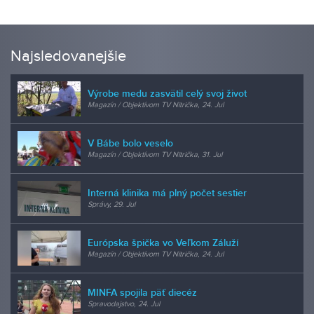
Najsledovanejšie
Výrobe medu zasvätil celý svoj život
Magazín / Objektívom TV Nitrička, 24. Jul
V Bábe bolo veselo
Magazín / Objektívom TV Nitrička, 31. Jul
Interná klinika má plný počet sestier
Správy, 29. Jul
Európska špička vo Veľkom Záluží
Magazín / Objektívom TV Nitrička, 24. Jul
MINFA spojila päť diecéz
Spravodajstvo, 24. Jul