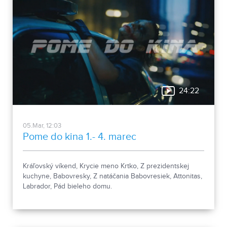
24:22
05.Mar, 12:03
Pome do kina 1.- 4. marec
Kráľovský víkend, Krycie meno Krtko, Z prezidentskej
kuchyne, Babovresky, Z natáčania Babovresiek, Attonitas,
Labrador, Pád bieleho domu.