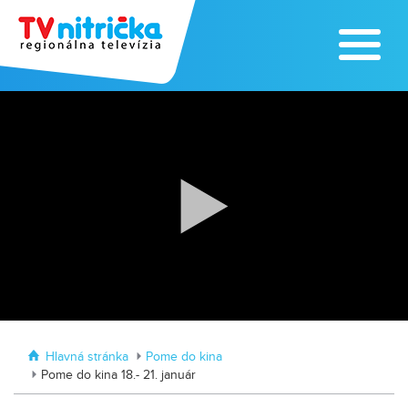
Traktormánia 2025 s pozvánkou
MDD vo Veľkom Záluží
Hlavná stránka
Pome do kina
Pome do kina 18.- 21. január