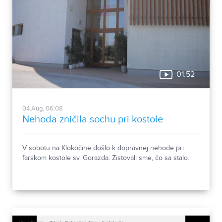
01:52
04.Aug, 06:08
Nehoda zničila sochu pri kostole
V sobotu na Klokočine došlo k dopravnej nehode pri
farskom kostole sv. Gorazda. Zistovali sme, čo sa stalo.