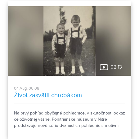
02:13
04.Aug, 06:08
Život zasvätil chrobákom
Na prvý pohľad obyčajné pohľadnice, v skutočnosti odkaz
celoživotnej vášne. Ponitrianske múzeum v Nitre
predstavuje novú sériu dvanástich pohľadníc s motívmi
chrobákov. Vznikla zo zbierky entomológa Ivana Šabíka zo
Zlatých Moraviec, ktorú jeho rodina darovala múzeu.