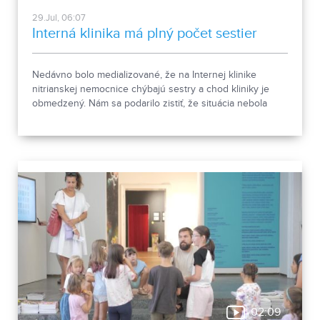
29.Jul, 06:07
Interná klinika má plný počet sestier
Nedávno bolo medializované, že na Internej klinike
nitrianskej nemocnice chýbajú sestry a chod kliniky je
obmedzený. Nám sa podarilo zistiť, že situácia nebola
taká, ako bola prvotne opísaná. O pacientov bolo
postarané.
02:09