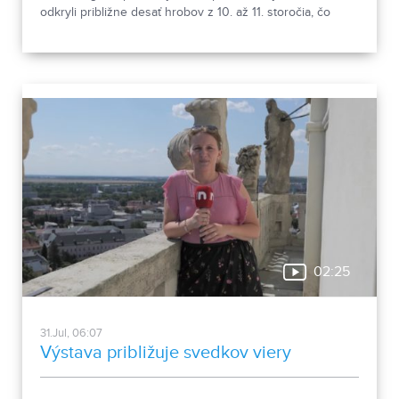
odkryli približne desať hrobov z 10. až 11. storočia, čo
podľa odborníkov potvrdzuje, že Nitra patrila už pred tisíc
rokmi k významným sídlam. Okrem kostrových
pozostatkov našli aj bronzové záušnice či pozostatky
niekdajšej mestskej zástavby.
02:25
31.Jul, 06:07
Výstava približuje svedkov viery