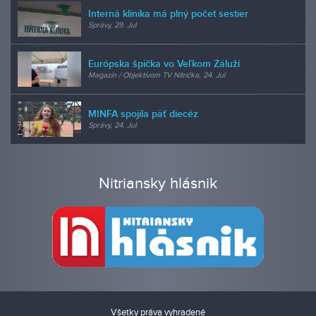
Interná klinika má plný počet sestier
Správy, 29. Jul
Európska špička vo Veľkom Záluží
Magazín / Objektívom TV Nitrička, 24. Jul
MINFA spojila päť diecéz
Správy, 24. Jul
Nitriansky hlásnik
Všetky práva vyhradené