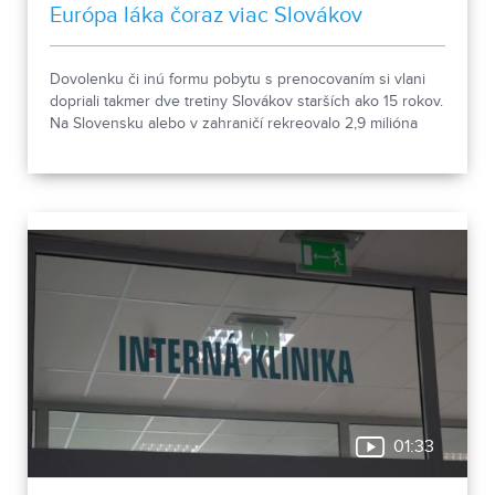
Európa láka čoraz viac Slovákov
Dovolenku či inú formu pobytu s prenocovaním si vlani
dopriali takmer dve tretiny Slovákov starších ako 15 rokov.
Na Slovensku alebo v zahraničí rekreovalo 2,9 milióna
ľudí. Vyplýva to z údajov Štatistického úradu.
01:33