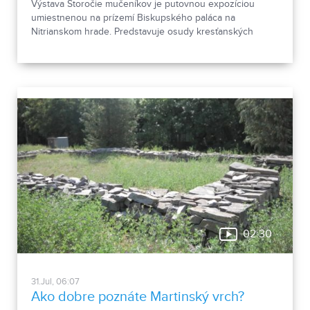
Výstava Storočie mučeníkov je putovnou expozíciou
umiestnenou na prízemí Biskupského paláca na
Nitrianskom hrade. Predstavuje osudy kresťanských
mučeníkov 20. storočia z krajín strednej a východnej
Európy a počas letnej sezóny je sprístupnená
návštevníkom hradu.
02:30
31.Jul, 06:07
Ako dobre poznáte Martinský vrch?