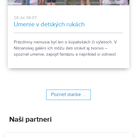
28.Jul, 06:07
Umenie v detských rukách
Prázdniny nemusia byť len o kúpaliskách či výletoch. V
Nitrianskej galérii ich môžu deti stráviť aj tvorivo –
spoznať umenie, zapojiť fantáziu a napríklad si odniesť
domov vlastné papierové divadielko. Pozreli sme sa na
výtvarnú dielňu Dívam sa dívam, ktorá prepája prehliadku
výstavy s kreatívnou tvorbou.
Pozrieť staršie ...
Naši partneri