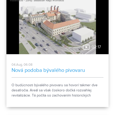
02:17
04.Aug, 06:08
Nová podoba bývalého pivovaru
O budúcnosti bývalého pivovaru sa hovorí takmer dve
desaťročia. Areál sa však čoskoro dočká rozsiahlej
revitalizácie. Tá počíta so zachovaním historických
objektov, ale aj s výstavbou novej polyfunkčnej budovy.