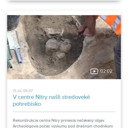
Okrem zaujímavých druhov približuje zbierka aj príbeh
muža, ktorého láska k prírode pretrvala aj po jeho
odchode.
02:02
31.Jul, 06:07
V centre Nitry našli stredoveké
pohrebisko
Rekonštrukcia centra Nitry priniesla nečakaný objav.
Archeológovia počas výskumu pod dnešným chodníkom