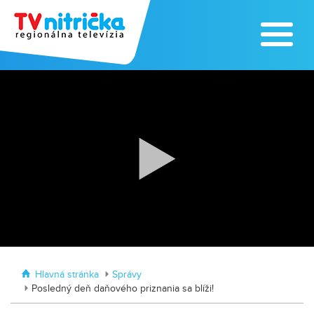
Výrobe medu zasvätil celý svoj život
Zažite leto na kúpalisku v
Tvrdošovciach
Hlavná stránka
Správy
Posledný deň daňového priznania sa blíži!