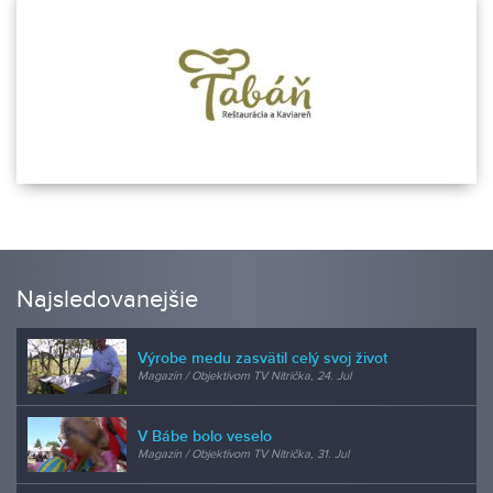
Najsledovanejšie
Výrobe medu zasvätil celý svoj život
Magazín / Objektívom TV Nitrička, 24. Jul
V Bábe bolo veselo
Magazín / Objektívom TV Nitrička, 31. Jul