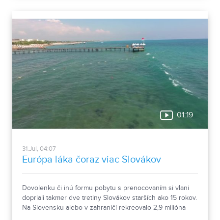
budov niekdajšieho „Šiator tábora", strážnica, budova
hostinca a kolkáreň, ktoré dopĺňa hlavná budova
nemocnice s dvoma menšími pavilónmi a park.
01:19
31.Jul, 04:07
Európa láka čoraz viac Slovákov
Dovolenku či inú formu pobytu s prenocovaním si vlani
dopriali takmer dve tretiny Slovákov starších ako 15 rokov.
Na Slovensku alebo v zahraničí rekreovalo 2,9 milióna
ľudí. Vyplýva to z údajov Štatistického úradu.