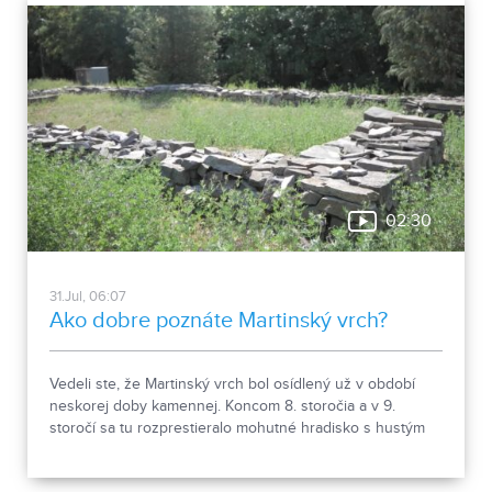
02:30
31.Jul, 06:07
Ako dobre poznáte Martinský vrch?
Vedeli ste, že Martinský vrch bol osídlený už v období
neskorej doby kamennej. Koncom 8. storočia a v 9.
storočí sa tu rozprestieralo mohutné hradisko s hustým
osídlením. Dnes Národná kultúrna pamiatka kasáreň
obsahuje 13 pamiatkových objektov. Je to 9 murovaných