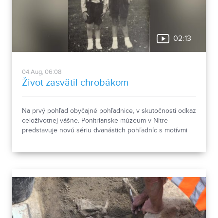
02:13
04.Aug, 06:08
Život zasvätil chrobákom
Na prvý pohľad obyčajné pohľadnice, v skutočnosti odkaz
celoživotnej vášne. Ponitrianske múzeum v Nitre
predstavuje novú sériu dvanástich pohľadníc s motívmi
chrobákov. Vznikla zo zbierky entomológa Ivana Šabíka zo
Zlatých Moraviec, ktorú jeho rodina darovala múzeu.
Okrem zaujímavých druhov približuje zbierka aj príbeh
muža, ktorého láska k prírode pretrvala aj po jeho
odchode.