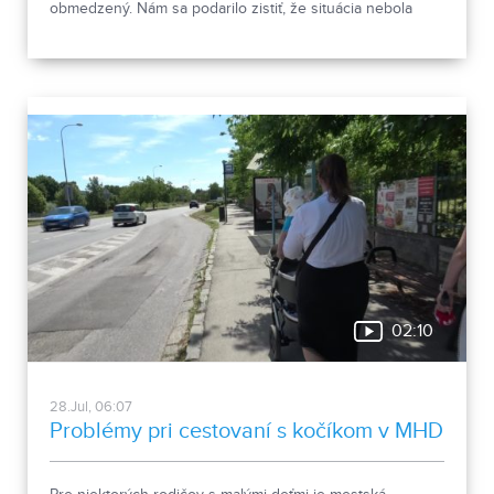
obmedzený. Nám sa podarilo zistiť, že situácia nebola
taká, ako bola prvotne opísaná. O pacientov bolo
postarané.
02:10
28.Jul, 06:07
Problémy pri cestovaní s kočíkom v MHD