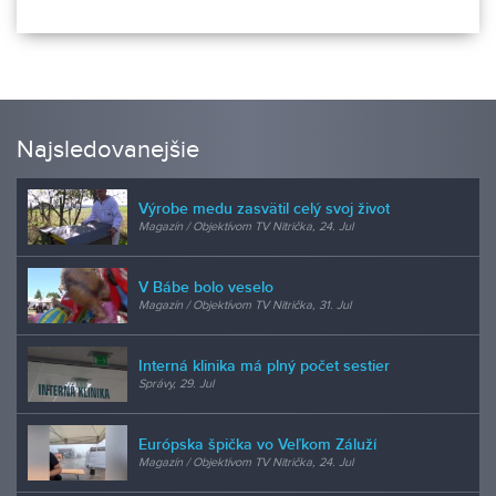
Najsledovanejšie
Výrobe medu zasvätil celý svoj život
Magazín / Objektívom TV Nitrička, 24. Jul
V Bábe bolo veselo
Magazín / Objektívom TV Nitrička, 31. Jul
Interná klinika má plný počet sestier
Správy, 29. Jul
Európska špička vo Veľkom Záluží
Magazín / Objektívom TV Nitrička, 24. Jul