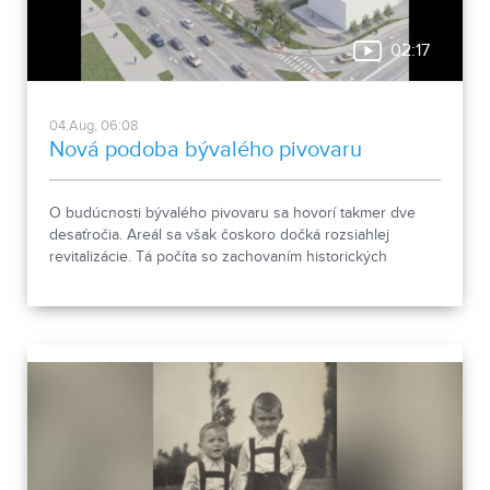
02:17
04.Aug, 06:08
Nová podoba bývalého pivovaru
O budúcnosti bývalého pivovaru sa hovorí takmer dve
desaťročia. Areál sa však čoskoro dočká rozsiahlej
revitalizácie. Tá počíta so zachovaním historických
objektov, ale aj s výstavbou novej polyfunkčnej budovy.