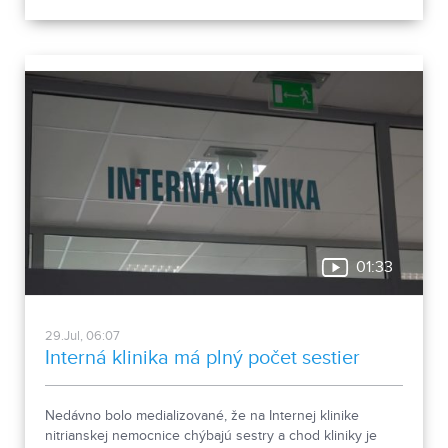
01:33
29.Jul, 06:07
Interná klinika má plný počet sestier
Nedávno bolo medializované, že na Internej klinike
nitrianskej nemocnice chýbajú sestry a chod kliniky je