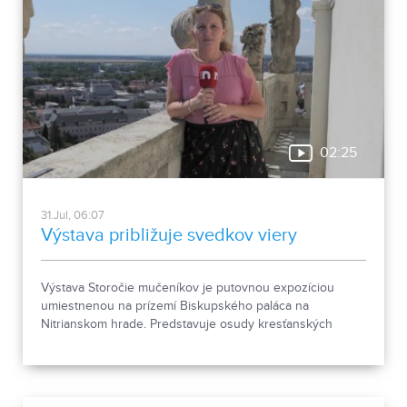
02:25
31.Jul, 06:07
Výstava približuje svedkov viery
Výstava Storočie mučeníkov je putovnou expozíciou
umiestnenou na prízemí Biskupského paláca na
Nitrianskom hrade. Predstavuje osudy kresťanských
mučeníkov 20. storočia z krajín strednej a východnej
Európy a počas letnej sezóny je sprístupnená
návštevníkom hradu.