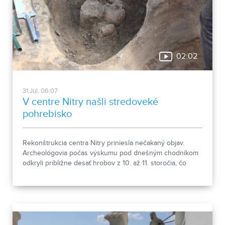
02:02
31.Jul, 06:07
V centre Nitry našli stredoveké
pohrebisko
Rekonštrukcia centra Nitry priniesla nečakaný objav.
Archeológovia počas výskumu pod dnešným chodníkom
odkryli približne desať hrobov z 10. až 11. storočia, čo
podľa odborníkov potvrdzuje, že Nitra patrila už pred tisíc
rokmi k významným sídlam. Okrem kostrových
pozostatkov našli aj bronzové záušnice či pozostatky
niekdajšej mestskej zástavby.