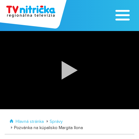
Zažite leto na kúpalisku v
Tvrdošovciach
Zoo v Lužiankach
Hlavná stránka
Správy
Pozvánka na kúpalisko Margita Ilona