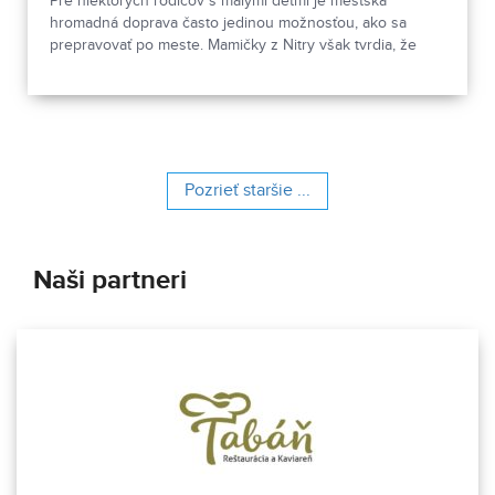
Pre niektorých rodičov s malými deťmi je mestská
hromadná doprava často jedinou možnosťou, ako sa
prepravovať po meste. Mamičky z Nitry však tvrdia, že
vodiči autobusov často nezastavujú dostatočne blízko
obrubníkov. Nastupovanie aj vystupovanie s kočíkom je
podľa nich preto komplikované a miestami až
nebezpečné. Dopravca problém priznáva, no poukazuje
na zlý stav zastávok.
Pozrieť staršie ...
Naši partneri