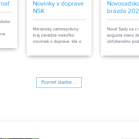
mať
Novinky v doprave
Novosadsk
NSK
brázda 20
edisko
Nitriansky samosprávny
Nové Sady sa v 
 na
kraj zavádza niekoľko
augusta stanú d
noviniek v doprave. Ide o
obľúbeného podu
 sa
prestupový lístok a taktovú
Novosadská brá
u
dopravu.
Návštevníkov ča
eť
orbe, spanilá ja
 bol
traktorov, DJ na 
bohatý program 
s deťmi aj množ
Pozrieť staršie ...
atrakcií. Chýbať
občerstvenie a 
program. Viac in
nájdete na
www.novosadska