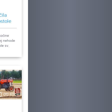
čila
ostole
kočine
ej nehode
le sv.
li sme, čo
00:40