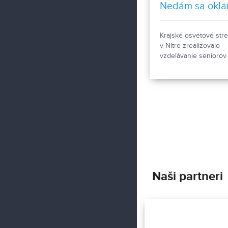
Nedám sa okla
Krajské osvetové str
v Nitre zrealizovalo
vzdelávanie seniorov
spoločensky aktuálnu
tému. Projekt „Nedám
oklamať“, mal za úloh
vysvetliť, ako nenaleti
podvodníkom. Určený
najmä seniorom.
Naši partneri