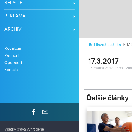
RELÁCIE
REKLAMA
ARCHÍV
Hlavná stránka
17.
Redakcia
Partneri
17.3.2017
Operátori
17. marca 2017, Pridal: Vi
Kontakt
Ďalšie články
Všetky práva vyhradené