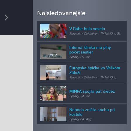
REDAK
Najsledovanejšie
vious
Next
Mgr.
produkci
V Bábe bolo veselo
Magazín / Objektívom TV Nitrička, 31.
Jul
Interná klinika má plný
počet sestier
Správy, 29. Jul
Európska špička vo Veľkom
Záluží
Magazín / Objektívom TV Nitrička,
24. Jul
MINFA spojila päť diecéz
Správy, 24. Jul
Nehoda zničila sochu pri
kostole
Správy, 04. Aug