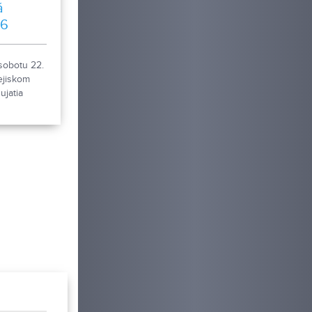
á
26
sobotu 22.
ejiskom
jatia
zda 2026.
ká súťaž v
zda
traktore,
pre rodiny
stvo
 nebude ani
sprievodný
formácií
brazda.sk.