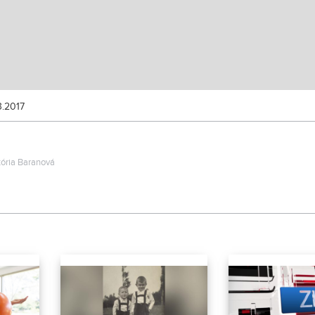
3.2017
któria Baranová