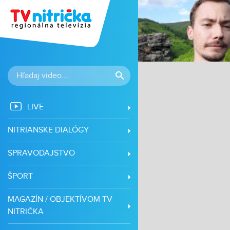
LIVE
NITRIANSKE DIALÓGY
SPRAVODAJSTVO
ŠPORT
MAGAZÍN / OBJEKTÍVOM TV
NITRIČKA