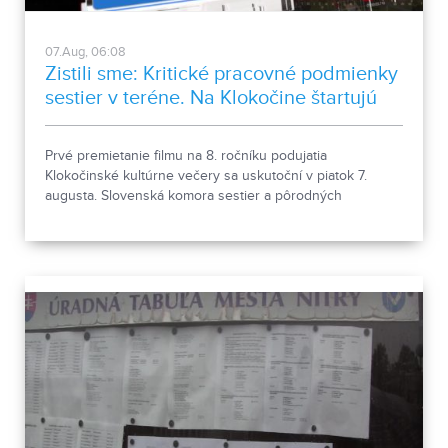
07.Aug, 06:08
Zistili sme: Kritické pracovné podmienky
sestier v teréne. Na Klokočine štartujú
kultúrne večery
Prvé premietanie filmu na 8. ročníku podujatia
Klokočinské kultúrne večery sa uskutoční v piatok 7.
augusta. Slovenská komora sestier a pôrodných
asistentiek upozorňuje na kritické pracovné podmienky
sestier v domácej ošetrovateľskej starostlivosti počas
horúčav.