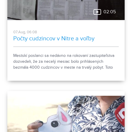
02:05
07.Aug, 06:08
Počty cudzincov v Nitre a voľby
Mestskí poslanci sa nedávno na rokovaní zastupiteľstva
dozvedeli, že za necelý mesiac bolo prihlásených
bezmála 4000 cudzincov v meste na trvalý pobyt. Toto
vyvolalo otázniky, ako je možné za krátke obdobie zapísať
taký počet nových obyvateľov. Tieto nezrovnalosti sme sa
rozhodli objasniť.