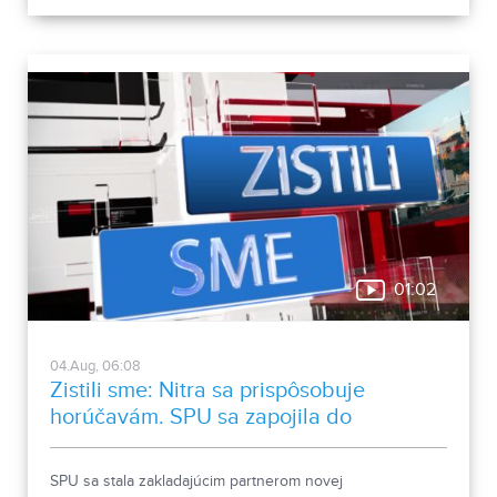
Zlatých Moraviec, ktorú jeho rodina darovala múzeu.
Okrem zaujímavých druhov približuje zbierka aj príbeh
muža, ktorého láska k prírode pretrvala aj po jeho
odchode.
01:02
04.Aug, 06:08
Zistili sme: Nitra sa prispôsobuje
horúčavám. SPU sa zapojila do
medzinárodnej platformy
SPU sa stala zakladajúcim partnerom novej