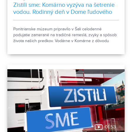
Zistili sme: Komárno vyzýva na šetrenie
vodou. Rodinný deň v Dome ľudového
bývania a architektúry
Ponitrianske múzeum pripravilo v Šali celodenné
podujatie zamerané na tradičné remeslá, zvyky a spôsob
života našich predkov. Vodárne v Komárne z dôvodu
poklesu hladín v nádržiach a vysokej spotreby apelujú na
verejnosť, aby šetrila pitnou vodou.
01:53