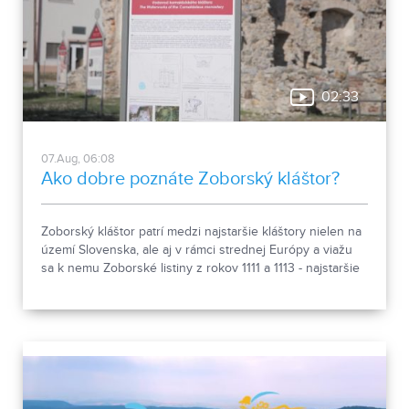
02:33
07.Aug, 06:08
Ako dobre poznáte Zoborský kláštor?
Zoborský kláštor patrí medzi najstaršie kláštory nielen na
území Slovenska, ale aj v rámci strednej Európy a viažu
sa k nemu Zoborské listiny z rokov 1111 a 1113 - najstaršie
zachovalé písomné dokumenty z nášho územia. Areál
spája históriu dvoch rehoľných rádov. Viete, ktoré sú to? :)