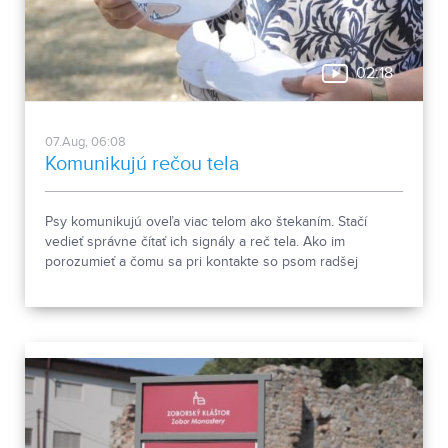
02:18
07.Aug, 06:08
Komunikujú rečou tela
Psy komunikujú oveľa viac telom ako štekaním. Stačí
vedieť správne čítať ich signály a reč tela. Ako im
porozumieť a čomu sa pri kontakte so psom radšej
vyhnúť, ukázala canisterapeutka spolu so svojimi
štvornohými pomocníkmi.