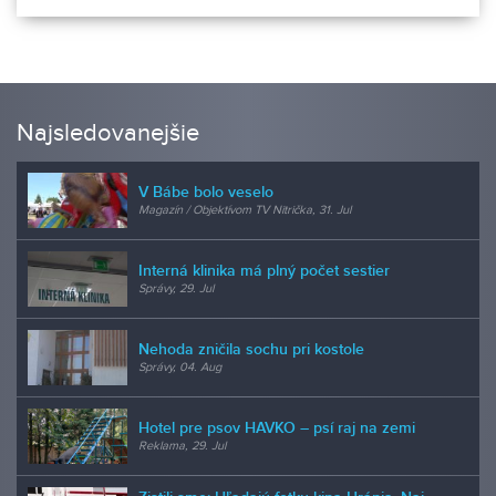
Najsledovanejšie
V Bábe bolo veselo
Magazín / Objektívom TV Nitrička, 31. Jul
Interná klinika má plný počet sestier
Správy, 29. Jul
Nehoda zničila sochu pri kostole
Správy, 04. Aug
Hotel pre psov HAVKO – psí raj na zemi
Reklama, 29. Jul