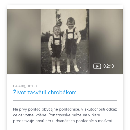
02:13
04.Aug, 06:08
Život zasvätil chrobákom
Na prvý pohľad obyčajné pohľadnice, v skutočnosti odkaz
celoživotnej vášne. Ponitrianske múzeum v Nitre
predstavuje novú sériu dvanástich pohľadníc s motívmi
chrobákov. Vznikla zo zbierky entomológa Ivana Šabíka zo