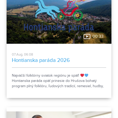
00:33
07.Aug, 06:08
Hontianska paráda 2026
Najväčší folklórny sviatok regiónu je späť!
Hontianska paráda opäť prinesie do Hrušova bohatý
program plný folklóru, ľudových tradícií, remesiel, hudby,
spevu, tanca aj nezabudnuteľnej atmosféry. Čakajú vás
vystúpenia folklórnych súborov, ukážky tradičného života,
regionálne špeciality aj sprievodný program pre malých i
veľkých. Príďte zažiť jedinečné podujatie, ktoré už roky
spája generácie a uchováva bohatstvo slovenských
tradícií.