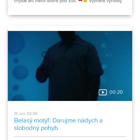
chýbať ani niečo dobré pod zub.
Vybrané výrobky
Bitúnku Mojmírovce teraz nájdete v akcii GRILMÁNIA.
Nitra – Mestská tržnica
Nitra – Cabajská cesta
Mojmírovce – Rínok www.bitunokmojmirovce.sk
00:20
15.Jun, 02:06
Belasý motýľ: Darujme nádych a
slobodný pohyb