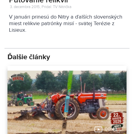
Putovanie relikvií
3. decembra 2015, Pridal: TV Nitrička
V januári prinesú do Nitry a ďalších slovenských
miest relikvie patrónky misií - svätej Terézie z
Lisieux.
Ďalšie články
00:40