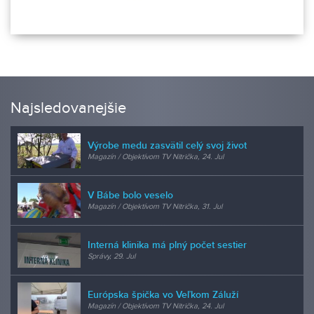
Najsledovanejšie
Výrobe medu zasvätil celý svoj život
Magazín / Objektívom TV Nitrička, 24. Jul
V Bábe bolo veselo
Magazín / Objektívom TV Nitrička, 31. Jul
Interná klinika má plný počet sestier
Správy, 29. Jul
Európska špička vo Veľkom Záluží
Magazín / Objektívom TV Nitrička, 24. Jul