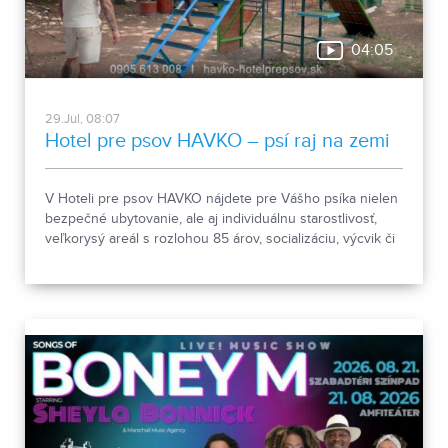
04:05
29.Jul, 08:07
Hotel pre psov HAVKO – psí raj na zemi
V Hoteli pre psov HAVKO nájdete pre Vášho psíka nielen
bezpečné ubytovanie, ale aj individuálnu starostlivosť,
veľkorysý areál s rozlohou 85 árov, socializáciu, výcvik či
pomoc pri prevýchove. Spoznajte miesto, kde sú psy na
prvom mieste a kde sa o každého štvornohého hosťa
starajú s rešpektom, skúsenosťami a láskou.