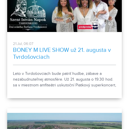
00:40
21.Jul, 06:07
BONEY M LIVE SHOW už 21. augusta v
Tvrdošovciach
Leto v Tvrdošovciach bude patriť hudbe, zábave a
nezabudnuteľnej atmosfére. Už 21. augusta o 19.30 hod.
sa v miestnom amfiteátri uskutoční Piatkový superkoncert,
ktorý je súčasťou XXVII. Dní svätého Štefana. Program
odštartuje predkoncertná show, v ktorej vystúpi BEBE a
vrcholom večera bude BONEY M LIVE SHOW, ktorá
prinesie legendárne disco hity, energickú šou a
jedinečnú atmosféru pod holým nebom.