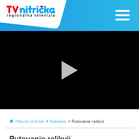
Zoo v Lužiankach
Traktormánia 2025 s pozvánkou
Hlavná stránka
Reklama
Putovanie relikvií