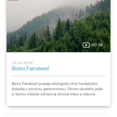
00:58
29.Jun, 06:06
Bistro Fatrabeef
Bistro Fatrabeef prepája ekologický chov hovädzieho
dobytka s poctivou gastronómiou. Okrem skvelého jedla
si domov môžete odniesť aj čerstvé mäso a mäsové
špeciality. Zastavte sa v Bistre Fatrabeef v OC Promenáda
a zažite dotyk s prírodou.