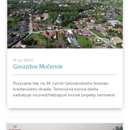
01:15
13.Jul, 08:07
Gorazdov Močenok
Pozývame Vás na 34. ročník Celonárodného festivalu
kresťanského divadla. Tohtoročná tvorivá dielňa
nadväzuje na predchádzajúce tvorivé projekty venované
významným literárnym dielam. Tentoraz sa zameria na
Shakespeara a jeho sonety ako inšpiráciu pre vznik
javiskového tvaru.