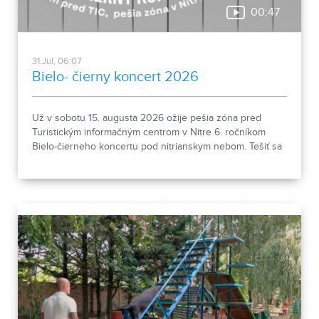
00:47
31.Jul, 06:07
Bielo- čierny koncert 2026
Už v sobotu 15. augusta 2026 ožije pešia zóna pred
Turistickým informačným centrom v Nitre 6. ročníkom
Bielo-čierneho koncertu pod nitrianskym nebom. Tešiť sa
môžete na vystúpenia Very Karas, Martina Rousa,
klavírno-husľového dua PV Acoustic a KYKLOP band,
chýbať nebude ani interaktívny workshop, ktorý priblíži
svet ľudí so zrakovým postihnutím. Príďte si vychutnať
letný večer plný hudby, dobrej nálady a výnimočnej
atmosféry. Tešíme sa na vás! Vstup je voľný.