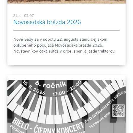
31.Jul, 07:07
Novosadská brázda 2026
Nové Sady sa v sobotu 22. augusta stanú dejiskom
obľúbeného podujatia Novosadská brázda 2026.
Návštevníkov čaká súťaž v orbe, spanilá jazda traktorov,
DJ na traktore, bohatý program pre rodiny s deťmi aj
množstvo atrakcií. Chýbať nebude ani občerstvenie a
sprievodný program. Viac informácií nájdete na
www.novosadskabrazda.sk.