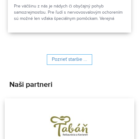
Pre väčšinu z nás je nádych či obyčajný pohyb
samozrejmosťou. Pre ľudí s nervovosvalovým ochorením
sú možné len vďaka špeciálnym pomôckam. Verejná
zbierka Belasý motýľ už 26 rokov pomáha financovať
doplatky na vozíky, polohovacie postele, zdvíhacie
zariadenia či dýchacie prístroje, ktoré výrazne zlepšujú
kvalitu života detí a dospelých s týmito diagnózami.
Pomôžme im vstúpiť do našej bubliny, v ktorej sú nádych
a slobodný pohyb samozrejmosťou.
Pozrieť staršie ...
Naši partneri