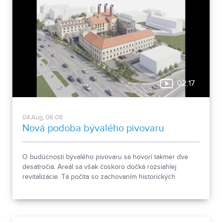
02:17
04.Aug, 06:08
Nová podoba bývalého pivovaru
O budúcnosti bývalého pivovaru sa hovorí takmer dve
desaťročia. Areál sa však čoskoro dočká rozsiahlej
revitalizácie. Tá počíta so zachovaním historických
objektov, ale aj s výstavbou novej polyfunkčnej budovy.