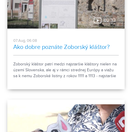
02:33
07.Aug, 06:08
Ako dobre poznáte Zoborský kláštor?
Zoborský kláštor patrí medzi najstaršie kláštory nielen na
území Slovenska, ale aj v rámci strednej Európy a viažu
sa k nemu Zoborské listiny z rokov 1111 a 1113 - najstaršie
zachovalé písomné dokumenty z nášho územia. Areál
spája históriu dvoch rehoľných rádov. Viete, ktoré sú to? :)