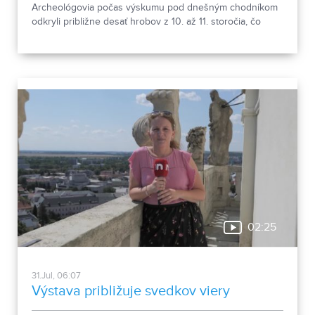
Archeológovia počas výskumu pod dnešným chodníkom
odkryli približne desať hrobov z 10. až 11. storočia, čo
podľa odborníkov potvrdzuje, že Nitra patrila už pred tisíc
rokmi k významným sídlam. Okrem kostrových
pozostatkov našli aj bronzové záušnice či pozostatky
niekdajšej mestskej zástavby.
02:25
31.Jul, 06:07
Výstava približuje svedkov viery