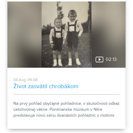
02:13
04.Aug, 06:08
Život zasvätil chrobákom
Na prvý pohľad obyčajné pohľadnice, v skutočnosti odkaz
celoživotnej vášne. Ponitrianske múzeum v Nitre
predstavuje novú sériu dvanástich pohľadníc s motívmi
chrobákov. Vznikla zo zbierky entomológa Ivana Šabíka zo
Zlatých Moraviec, ktorú jeho rodina darovala múzeu.