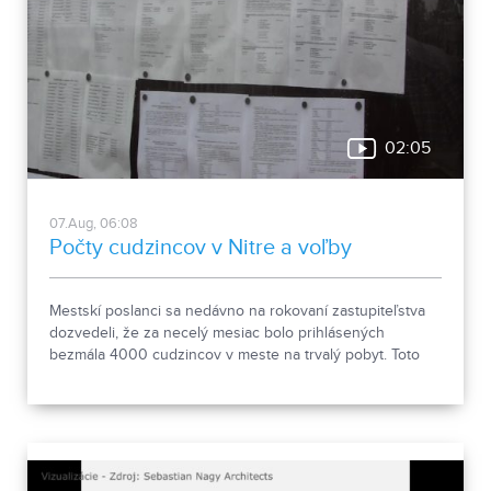
02:05
07.Aug, 06:08
Počty cudzincov v Nitre a voľby
Mestskí poslanci sa nedávno na rokovaní zastupiteľstva
dozvedeli, že za necelý mesiac bolo prihlásených
bezmála 4000 cudzincov v meste na trvalý pobyt. Toto
vyvolalo otázniky, ako je možné za krátke obdobie zapísať
taký počet nových obyvateľov. Tieto nezrovnalosti sme sa
rozhodli objasniť.