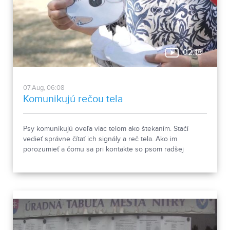
02:18
07.Aug, 06:08
Komunikujú rečou tela
Psy komunikujú oveľa viac telom ako štekaním. Stačí
vedieť správne čítať ich signály a reč tela. Ako im
porozumieť a čomu sa pri kontakte so psom radšej
vyhnúť, ukázala canisterapeutka spolu so svojimi
štvornohými pomocníkmi.