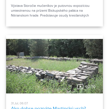
Výstava Storočie mučeníkov je putovnou expozíciou
umiestnenou na prízemí Biskupského paláca na
Nitrianskom hrade. Predstavuje osudy kresťanských
mučeníkov 20. storočia z krajín strednej a východnej
Európy a počas letnej sezóny je sprístupnená
návštevníkom hradu.
02:30
31.Jul, 06:07
Ako dobre poznáte Martinský vrch?