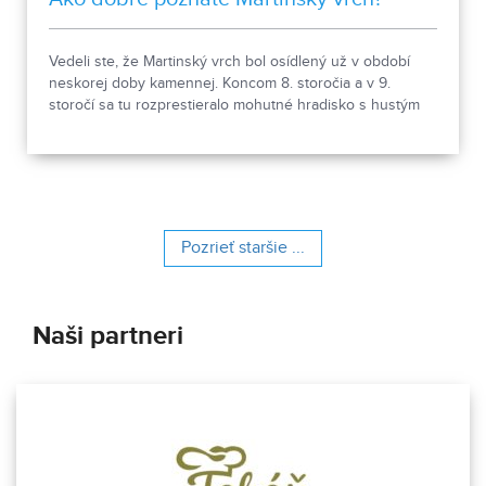
Vedeli ste, že Martinský vrch bol osídlený už v období
neskorej doby kamennej. Koncom 8. storočia a v 9.
storočí sa tu rozprestieralo mohutné hradisko s hustým
osídlením. Dnes Národná kultúrna pamiatka kasáreň
obsahuje 13 pamiatkových objektov. Je to 9 murovaných
budov niekdajšieho „Šiator tábora", strážnica, budova
hostinca a kolkáreň, ktoré dopĺňa hlavná budova
nemocnice s dvoma menšími pavilónmi a park.
Pozrieť staršie ...
Naši partneri