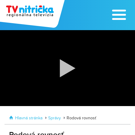
Zoo v Lužiankach
Traktormánia 2025 s pozvánkou
Hlavná stránka
Správy
Rodová rovnosť