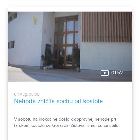
Okrem zaujímavých druhov približuje zbierka aj príbeh
muža, ktorého láska k prírode pretrvala aj po jeho
odchode.
01:52
04.Aug, 06:08
Nehoda zničila sochu pri kostole
V sobotu na Klokočine došlo k dopravnej nehode pri
farskom kostole sv. Gorazda. Zistovali sme, čo sa stalo.