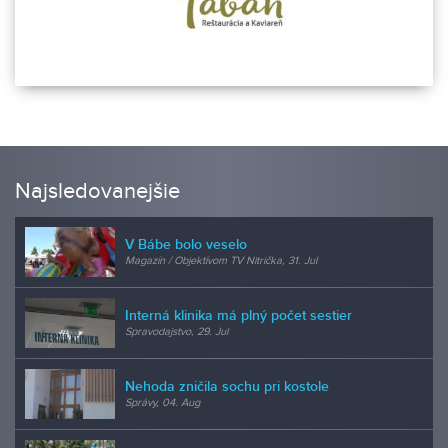
Najsledovanejšie
V Bábe bolo veselo
Magazín / Objektívom TV Nitrička, 31. Jul
Interná klinika má plný počet sestier
Spravodajstvo, 29. Jul
Nehoda zničila sochu pri kostole
Správy, 04. Aug