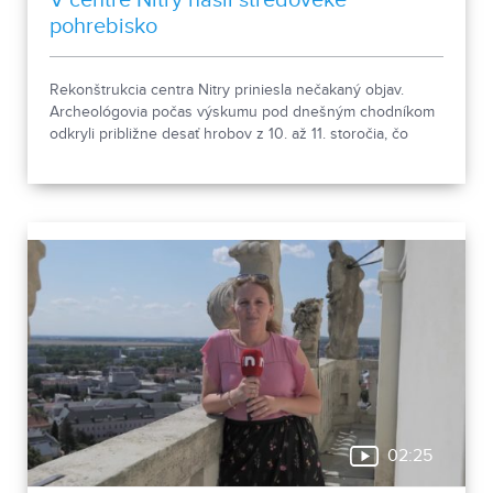
V centre Nitry našli stredoveké
pohrebisko
Rekonštrukcia centra Nitry priniesla nečakaný objav.
Archeológovia počas výskumu pod dnešným chodníkom
odkryli približne desať hrobov z 10. až 11. storočia, čo
podľa odborníkov potvrdzuje, že Nitra patrila už pred tisíc
rokmi k významným sídlam. Okrem kostrových
pozostatkov našli aj bronzové záušnice či pozostatky
niekdajšej mestskej zástavby.
02:25