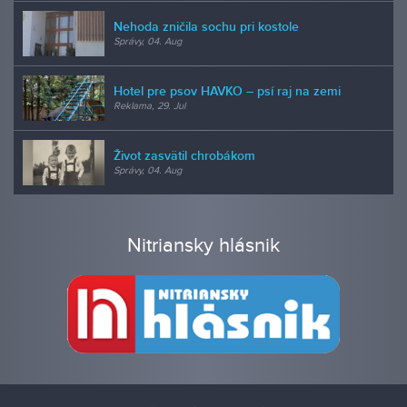
Nehoda zničila sochu pri kostole
Správy, 04. Aug
Hotel pre psov HAVKO – psí raj na zemi
Reklama, 29. Jul
Život zasvätil chrobákom
Správy, 04. Aug
Nitriansky hlásnik