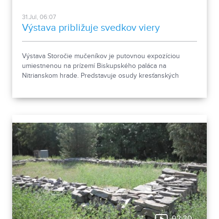
31.Jul, 06:07
Výstava približuje svedkov viery
Výstava Storočie mučeníkov je putovnou expozíciou
umiestnenou na prízemí Biskupského paláca na
Nitrianskom hrade. Predstavuje osudy kresťanských
mučeníkov 20. storočia z krajín strednej a východnej
Európy a počas letnej sezóny je sprístupnená
návštevníkom hradu.
02:30