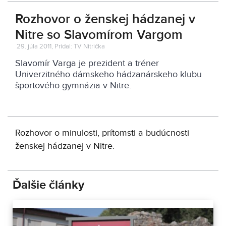
Rozhovor o ženskej hádzanej v
Nitre so Slavomírom Vargom
29. júla 2011, Pridal: TV Nitrička
Slavomír Varga je prezident a tréner
Univerzitného dámskeho hádzanárskeho klubu
športového gymnázia v Nitre.
Rozhovor o minulosti, prítomsti a budúcnosti
ženskej hádzanej v Nitre.
Ďalšie články