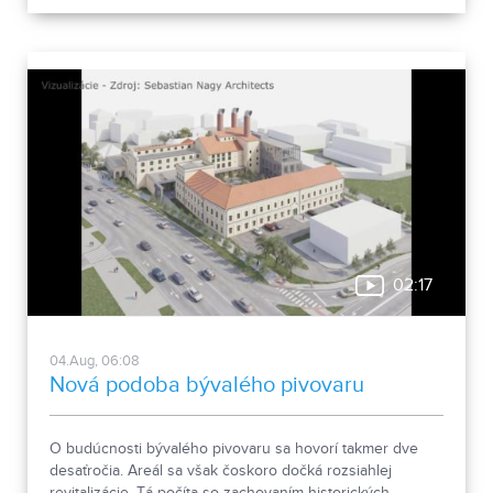
taký počet nových obyvateľov. Tieto nezrovnalosti sme sa
rozhodli objasniť.
02:17
04.Aug, 06:08
Nová podoba bývalého pivovaru
O budúcnosti bývalého pivovaru sa hovorí takmer dve
desaťročia. Areál sa však čoskoro dočká rozsiahlej
revitalizácie. Tá počíta so zachovaním historických