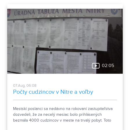
02:05
07.Aug, 06:08
Počty cudzincov v Nitre a voľby
Mestskí poslanci sa nedávno na rokovaní zastupiteľstva
dozvedeli, že za necelý mesiac bolo prihlásených
bezmála 4000 cudzincov v meste na trvalý pobyt. Toto
vyvolalo otázniky, ako je možné za krátke obdobie zapísať