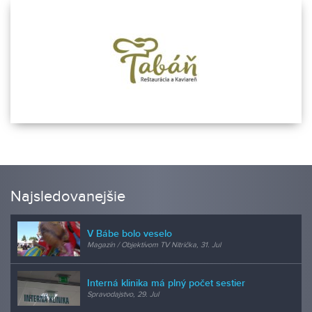
Najsledovanejšie
V Bábe bolo veselo
Magazín / Objektívom TV Nitrička, 31. Jul
Interná klinika má plný počet sestier
Spravodajstvo, 29. Jul