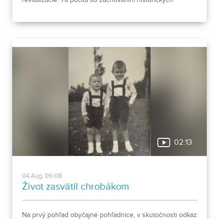
objektov, ale aj s výstavbou novej polyfunkčnej budovy.
02:13
04.Aug, 06:08
Život zasvätil chrobákom
Na prvý pohľad obyčajné pohľadnice, v skutočnosti odkaz