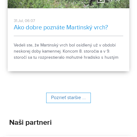
31.Jul, 06:07
Ako dobre poznáte Martinský vrch?
Vedeli ste, že Martinský vrch bol osídlený už v období
neskorej doby kamennej. Koncom 8. storočia a v 9.
storočí sa tu rozprestieralo mohutné hradisko s hustým
osídlením. Dnes Národná kultúrna pamiatka kasáreň
obsahuje 13 pamiatkových objektov. Je to 9 murovaných
budov niekdajšieho „Šiator tábora", strážnica, budova
hostinca a kolkáreň, ktoré dopĺňa hlavná budova
nemocnice s dvoma menšími pavilónmi a park.
Pozrieť staršie ...
Naši partneri