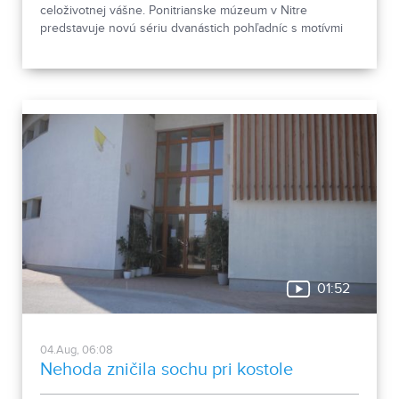
celoživotnej vášne. Ponitrianske múzeum v Nitre
predstavuje novú sériu dvanástich pohľadníc s motívmi
chrobákov. Vznikla zo zbierky entomológa Ivana Šabíka zo
Zlatých Moraviec, ktorú jeho rodina darovala múzeu.
Okrem zaujímavých druhov približuje zbierka aj príbeh
muža, ktorého láska k prírode pretrvala aj po jeho
odchode.
01:52
04.Aug, 06:08
Nehoda zničila sochu pri kostole