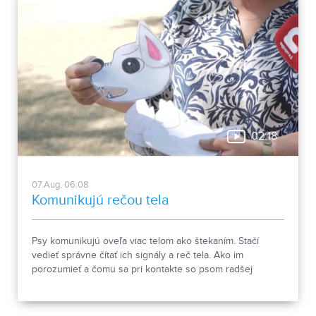
02:18
07.Aug, 06:08
Komunikujú rečou tela
Psy komunikujú oveľa viac telom ako štekaním. Stačí
vedieť správne čítať ich signály a reč tela. Ako im
porozumieť a čomu sa pri kontakte so psom radšej
vyhnúť, ukázala canisterapeutka spolu so svojimi
štvornohými pomocníkmi.