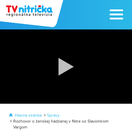
Výrobe medu zasvätil celý svoj život
Zažite leto na kúpalisku v
Tvrdošovciach
Hlavná stránka
Správy
Rozhovor o ženskej hádzanej v Nitre so Slavomírom
Vargom