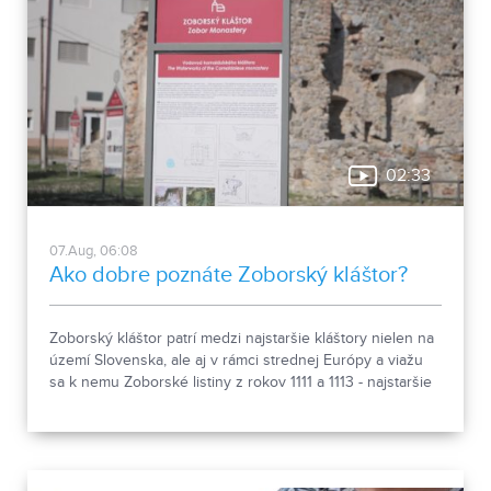
02:33
07.Aug, 06:08
Ako dobre poznáte Zoborský kláštor?
Zoborský kláštor patrí medzi najstaršie kláštory nielen na
území Slovenska, ale aj v rámci strednej Európy a viažu
sa k nemu Zoborské listiny z rokov 1111 a 1113 - najstaršie
zachovalé písomné dokumenty z nášho územia. Areál
spája históriu dvoch rehoľných rádov. Viete, ktoré sú to? :)