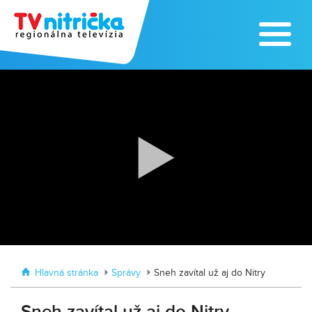
Zoo v Lužiankach
Traktormánia 2025 s pozvánkou
Hlavná stránka
Správy
Sneh zavítal už aj do Nitry