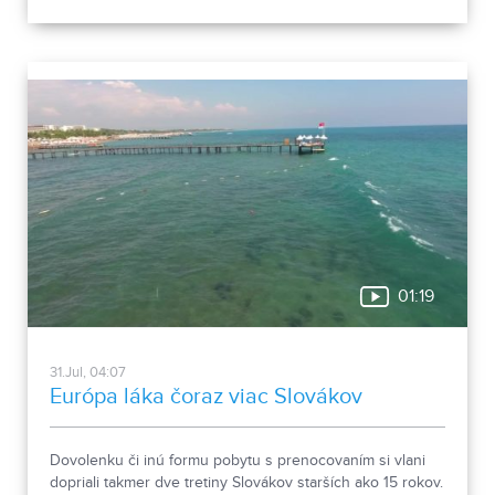
rokmi k významným sídlam. Okrem kostrových
pozostatkov našli aj bronzové záušnice či pozostatky
niekdajšej mestskej zástavby.
01:19
31.Jul, 04:07
Európa láka čoraz viac Slovákov
Dovolenku či inú formu pobytu s prenocovaním si vlani
dopriali takmer dve tretiny Slovákov starších ako 15 rokov.