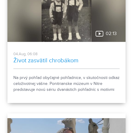
02:13
04.Aug, 06:08
Život zasvätil chrobákom
Na prvý pohľad obyčajné pohľadnice, v skutočnosti odkaz
celoživotnej vášne. Ponitrianske múzeum v Nitre
predstavuje novú sériu dvanástich pohľadníc s motívmi
chrobákov. Vznikla zo zbierky entomológa Ivana Šabíka zo
Zlatých Moraviec, ktorú jeho rodina darovala múzeu.
Okrem zaujímavých druhov približuje zbierka aj príbeh
muža, ktorého láska k prírode pretrvala aj po jeho
odchode.