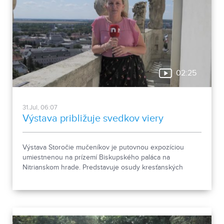
02:25
31.Jul, 06:07
Výstava približuje svedkov viery
Výstava Storočie mučeníkov je putovnou expozíciou
umiestnenou na prízemí Biskupského paláca na
Nitrianskom hrade. Predstavuje osudy kresťanských
mučeníkov 20. storočia z krajín strednej a východnej
Európy a počas letnej sezóny je sprístupnená
návštevníkom hradu.