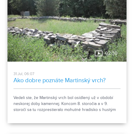
02:30
31.Jul, 06:07
Ako dobre poznáte Martinský vrch?
Vedeli ste, že Martinský vrch bol osídlený už v období
neskorej doby kamennej. Koncom 8. storočia a v 9.
storočí sa tu rozprestieralo mohutné hradisko s hustým
osídlením. Dnes Národná kultúrna pamiatka kasáreň
obsahuje 13 pamiatkových objektov. Je to 9 murovaných
budov niekdajšieho „Šiator tábora", strážnica, budova
hostinca a kolkáreň, ktoré dopĺňa hlavná budova