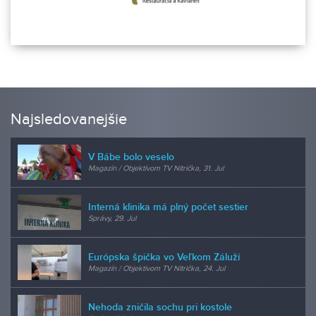
Najsledovanejšie
V Bábe bolo veselo
Magazín / Objektívom TV Nitrička, 31. Jul
Interná klinika má plný počet sestier
Správy, 29. Jul
Európska špička vo Veľkom Záluží
Magazín / Objektívom TV Nitrička, 24. Jul
Nehoda zničila sochu pri kostole