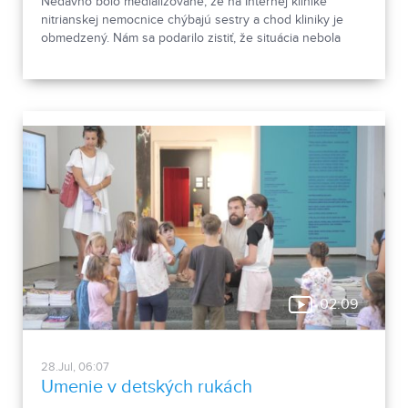
Nedávno bolo medializované, že na Internej klinike
nitrianskej nemocnice chýbajú sestry a chod kliniky je
obmedzený. Nám sa podarilo zistiť, že situácia nebola
taká, ako bola prvotne opísaná. O pacientov bolo
postarané.
02:09
28.Jul, 06:07
Umenie v detských rukách