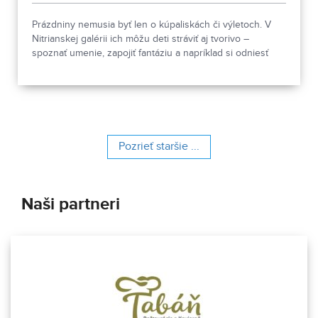
Prázdniny nemusia byť len o kúpaliskách či výletoch. V
Nitrianskej galérii ich môžu deti stráviť aj tvorivo –
spoznať umenie, zapojiť fantáziu a napríklad si odniesť
domov vlastné papierové divadielko. Pozreli sme sa na
výtvarnú dielňu Dívam sa dívam, ktorá prepája prehliadku
výstavy s kreatívnou tvorbou.
Pozrieť staršie ...
Naši partneri