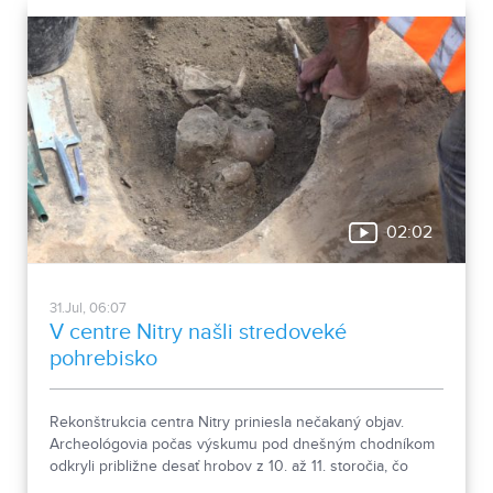
nemocnice s dvoma menšími pavilónmi a park.
02:02
31.Jul, 06:07
V centre Nitry našli stredoveké
pohrebisko
Rekonštrukcia centra Nitry priniesla nečakaný objav.
Archeológovia počas výskumu pod dnešným chodníkom
odkryli približne desať hrobov z 10. až 11. storočia, čo
podľa odborníkov potvrdzuje, že Nitra patrila už pred tisíc