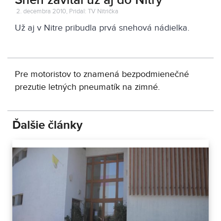
Sneh zavítal už aj do Nitry
2. decembra 2010, Pridal: TV Nitrička
Už aj v Nitre pribudla prvá snehová nádielka.
Pre motoristov to znamená bezpodmienečné
prezutie letných pneumatík na zimné.
Ďalšie články