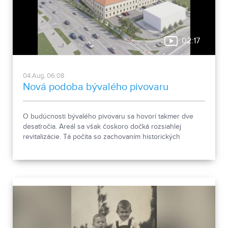
02:17
04.Aug, 06:08
Nová podoba bývalého pivovaru
O budúcnosti bývalého pivovaru sa hovorí takmer dve
desaťročia. Areál sa však čoskoro dočká rozsiahlej
revitalizácie. Tá počíta so zachovaním historických
objektov, ale aj s výstavbou novej polyfunkčnej budovy.