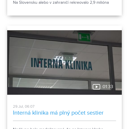
Na Slovensku alebo v zahraničí rekreovalo 2,9 milióna
ľudí. Vyplýva to z údajov Štatistického úradu.
01:33
29.Jul, 06:07
Interná klinika má plný počet sestier