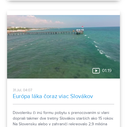
budov niekdajšieho „Šiator tábora", strážnica, budova
hostinca a kolkáreň, ktoré dopĺňa hlavná budova
nemocnice s dvoma menšími pavilónmi a park.
01:19
31.Jul, 04:07
Európa láka čoraz viac Slovákov
Dovolenku či inú formu pobytu s prenocovaním si vlani
dopriali takmer dve tretiny Slovákov starších ako 15 rokov.
Na Slovensku alebo v zahraničí rekreovalo 2,9 milióna