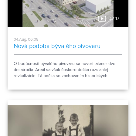
02:17
04.Aug, 06:08
Nová podoba bývalého pivovaru
O budúcnosti bývalého pivovaru sa hovorí takmer dve
desaťročia. Areál sa však čoskoro dočká rozsiahlej
revitalizácie. Tá počíta so zachovaním historických
objektov, ale aj s výstavbou novej polyfunkčnej budovy.