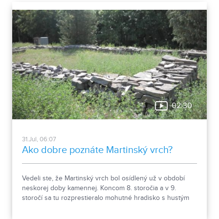
02:30
31.Jul, 06:07
Ako dobre poznáte Martinský vrch?
Vedeli ste, že Martinský vrch bol osídlený už v období
neskorej doby kamennej. Koncom 8. storočia a v 9.
storočí sa tu rozprestieralo mohutné hradisko s hustým
osídlením. Dnes Národná kultúrna pamiatka kasáreň
obsahuje 13 pamiatkových objektov. Je to 9 murovaných