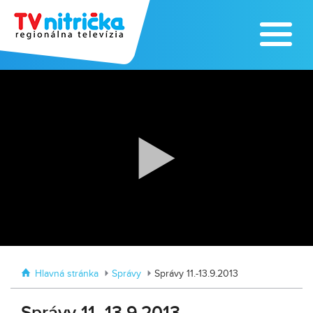
Zažite leto na kúpalisku v
Tvrdošovciach
Zoo v Lužiankach
Hlavná stránka
Správy
Správy 11.-13.9.2013