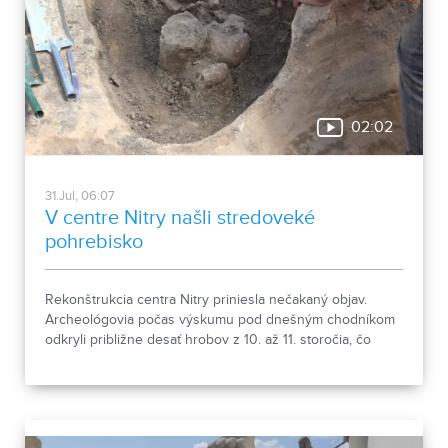
02:02
31.Jul, 06:07
V centre Nitry našli stredoveké
pohrebisko
Rekonštrukcia centra Nitry priniesla nečakaný objav.
Archeológovia počas výskumu pod dnešným chodníkom
odkryli približne desať hrobov z 10. až 11. storočia, čo
podľa odborníkov potvrdzuje, že Nitra patrila už pred tisíc
rokmi k významným sídlam. Okrem kostrových
pozostatkov našli aj bronzové záušnice či pozostatky
niekdajšej mestskej zástavby.