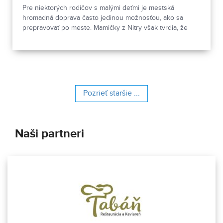
Pre niektorých rodičov s malými deťmi je mestská
hromadná doprava často jedinou možnosťou, ako sa
prepravovať po meste. Mamičky z Nitry však tvrdia, že
vodiči autobusov často nezastavujú dostatočne blízko
obrubníkov. Nastupovanie aj vystupovanie s kočíkom je
podľa nich preto komplikované a miestami až
nebezpečné. Dopravca problém priznáva, no poukazuje
na zlý stav zastávok.
Pozrieť staršie ...
Naši partneri