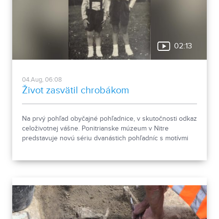
02:13
04.Aug, 06:08
Život zasvätil chrobákom
Na prvý pohľad obyčajné pohľadnice, v skutočnosti odkaz
celoživotnej vášne. Ponitrianske múzeum v Nitre
predstavuje novú sériu dvanástich pohľadníc s motívmi
chrobákov. Vznikla zo zbierky entomológa Ivana Šabíka zo
Zlatých Moraviec, ktorú jeho rodina darovala múzeu.
Okrem zaujímavých druhov približuje zbierka aj príbeh
muža, ktorého láska k prírode pretrvala aj po jeho
odchode.