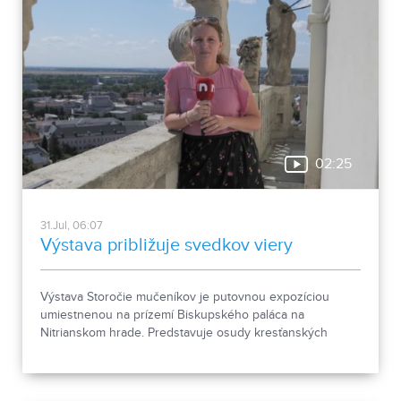
02:25
31.Jul, 06:07
Výstava približuje svedkov viery
Výstava Storočie mučeníkov je putovnou expozíciou
umiestnenou na prízemí Biskupského paláca na
Nitrianskom hrade. Predstavuje osudy kresťanských
mučeníkov 20. storočia z krajín strednej a východnej
Európy a počas letnej sezóny je sprístupnená
návštevníkom hradu.