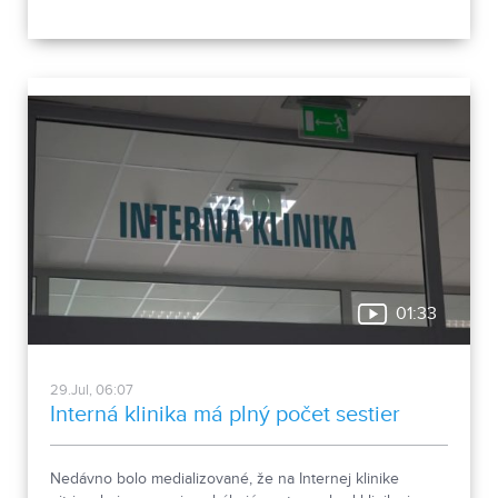
ľudí. Vyplýva to z údajov Štatistického úradu.
01:33
29.Jul, 06:07
Interná klinika má plný počet sestier
Nedávno bolo medializované, že na Internej klinike