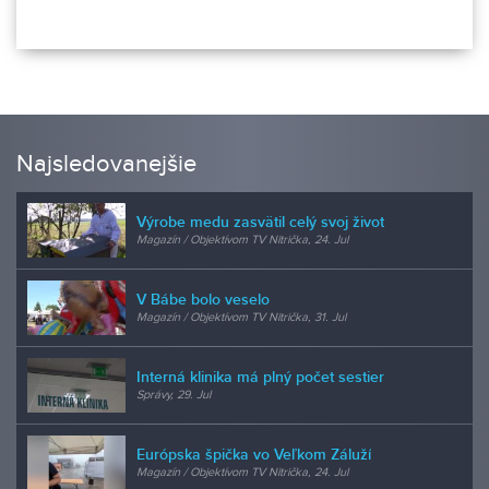
Najsledovanejšie
Výrobe medu zasvätil celý svoj život
Magazín / Objektívom TV Nitrička, 24. Jul
V Bábe bolo veselo
Magazín / Objektívom TV Nitrička, 31. Jul
Interná klinika má plný počet sestier
Správy, 29. Jul
Európska špička vo Veľkom Záluží
Magazín / Objektívom TV Nitrička, 24. Jul