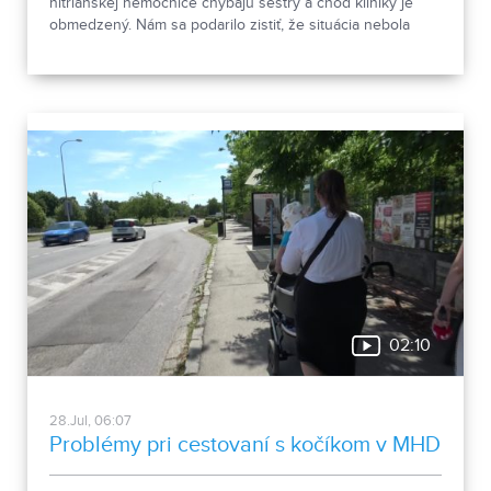
nitrianskej nemocnice chýbajú sestry a chod kliniky je
obmedzený. Nám sa podarilo zistiť, že situácia nebola
taká, ako bola prvotne opísaná. O pacientov bolo
postarané.
02:10
28.Jul, 06:07
Problémy pri cestovaní s kočíkom v MHD