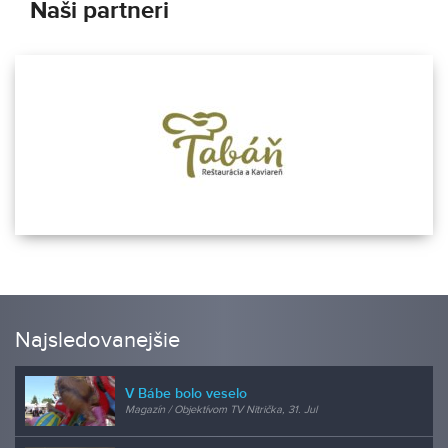
Naši partneri
Najsledovanejšie
V Bábe bolo veselo
Magazín / Objektívom TV Nitrička, 31. Jul