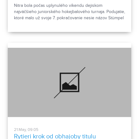
Nitra bola počas uplynulého víkendu dejiskom
najväčšieho juniorského hokejbalového turnaja. Podujatie,
ktoré malo už svoje 7. pokračovanie nesie názov Stümpel
Cup Junior. Siedmej edície sa zúčastnilo dovedna 25
tímov v troch vekových kategóriách.
21.May, 09:05
Rytieri krok od obhajoby titulu