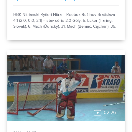
HBK Nitrianski Rytieri Nitra – Reebok Ružinov Bratislava
4:1 (2:0, 0:0, 2:1) – stav série 2:0 Góly: 5. Ecker (Haring,
Slovák), 6. Mach (Ďurický), 31. Mach (Beniač, Cajchan), 35.
Beniač (Mach) – 38. Huber (Kováč, Cvik)
02:26