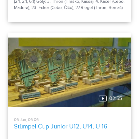
(2:1, 2:1, 6:1) Góly: 3. Thron (Hraško, Kašša), 4. Káčer (Cebo,
Madera), 23. Ecker (Cebo, Čičo), 27.Riegel (Thron, Beniač),
33. Hraško (Riegel, Haring), 36. Beniač (Thron, Titka), 38.
Ecker (Madera, Kučerka), 41. Beniač (Riegel, Thron), 45.
Kučerka (Kašša, Hrivnák), 45. Thron (Riegel, Haring).
02:55
06.Jun, 06:06
Stümpel Cup Junior U12, U14, U 16