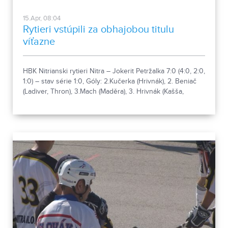
15.Apr, 08:04
Rytieri vstúpili za obhajobou titulu
víťazne
HBK Nitrianski rytieri Nitra – Jokerit Petržalka 7:0 (4:0, 2:0,
1:0) – stav série 1:0, Góly: 2.Kučerka (Hrivnák), 2. Beniač
(Ladiver, Thron), 3.Mach (Maděra), 3. Hrivnák (Kašša,
Kučerka), 27. Kašša, 27. Thron (Haring), 41. Slovák
(Chovan),