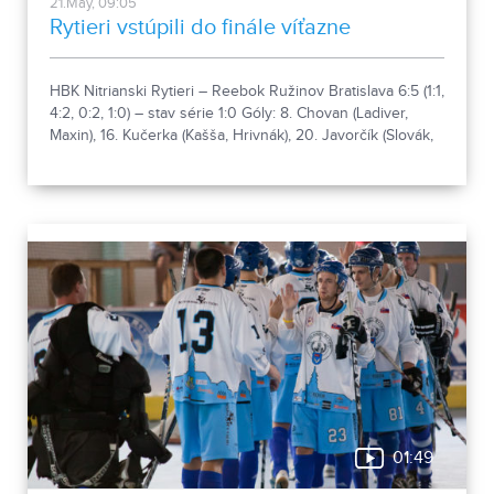
21.May, 09:05
Rytieri vstúpili do finále víťazne
HBK Nitrianski Rytieri – Reebok Ružinov Bratislava 6:5 (1:1,
4:2, 0:2, 1:0) – stav série 1:0 Góly: 8. Chovan (Ladiver,
Maxin), 16. Kučerka (Kašša, Hrivnák), 20. Javorčík (Slovák,
Chovan), 24. Hrivnák (Kašša, Thron), 27. Slovák (Chovan) –
1. Behúl, 16. Danko (Rímsky), 21. Huber (Cvik, Kováč), 33.
Rímsky (Križan, Danko), 44. Danko (Rímsky, Cvik).
01:49