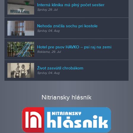
Interná klinika má plný počet sestier
Správy, 29. Jul
Nehoda zničila sochu pri kostole
Správy, 04. Aug
Hotel pre psov HAVKO – psí raj na zemi
Reklama, 29. Jul
Život zasvätil chrobákom
Správy, 04. Aug
Nitriansky hlásnik