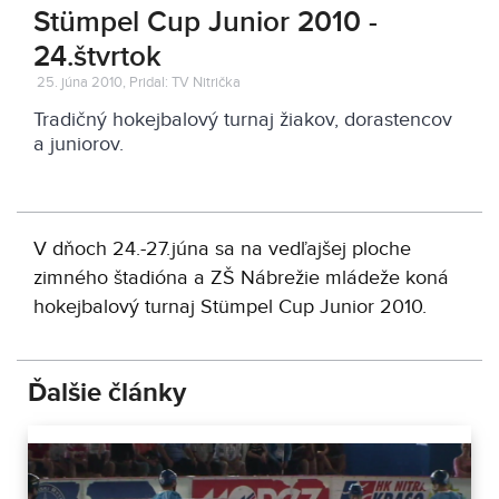
Stümpel Cup Junior 2010 -
24.štvrtok
25. júna 2010, Pridal: TV Nitrička
Tradičný hokejbalový turnaj žiakov, dorastencov
a juniorov.
V dňoch 24.-27.júna sa na vedľajšej ploche
zimného štadióna a ZŠ Nábrežie mládeže koná
hokejbalový turnaj Stümpel Cup Junior 2010.
Ďalšie články