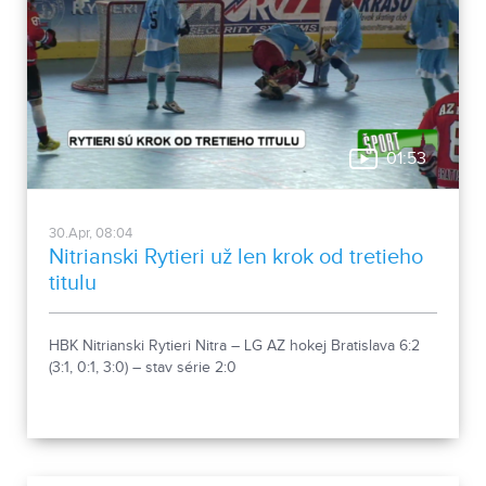
01:53
30.Apr, 08:04
Nitrianski Rytieri už len krok od tretieho
titulu
HBK Nitrianski Rytieri Nitra – LG AZ hokej Bratislava 6:2
(3:1, 0:1, 3:0) – stav série 2:0