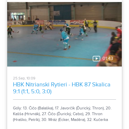
01:43
25.Sep, 10:09
HBK Nitrianski Rytieri - HBK 87 Skalica
9:1 (1:1, 5:0, 3:0)
Góly: 13. Čičo (Balaška), 17. Javorčík (Ďurický, Thron), 20.
Kašša (Hrivnák), 27. Čičo (Ďurický, Cebo), 29. Thron
(Hraško, Petrík), 30. Mráz (Ecker, Maděra), 32. Kučerka
(Hrivnák, Kašša), 32. Thron (Beniač, Haring), 37. Beniač