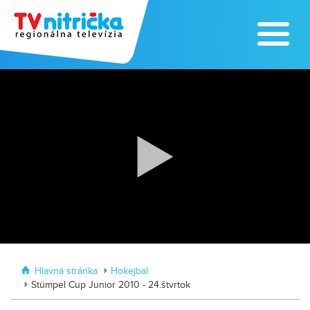
Zoo v Lužiankach
Traktormánia 2025 s pozvánkou
Hlavná stránka
Hokejbal
Stümpel Cup Junior 2010 - 24.štvrtok