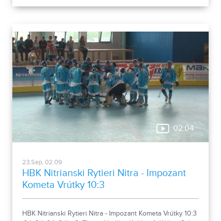
(Riegel, Thron) - 5. Danáč.
02:04
23.Sep, 02:09
HBK Nitrianski Rytieri Nitra - Impozant
Kometa Vrútky 10:3
HBK Nitrianski Rytieri Nitra - Impozant Kometa Vrútky 10:3