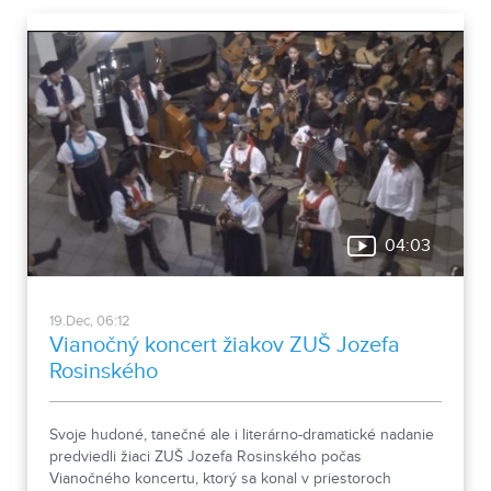
04:03
19.Dec, 06:12
Vianočný koncert žiakov ZUŠ Jozefa
Rosinského
Svoje hudoné, tanečné ale i literárno-dramatické nadanie
predviedli žiaci ZUŠ Jozefa Rosinského počas
Vianočného koncertu, ktorý sa konal v priestoroch