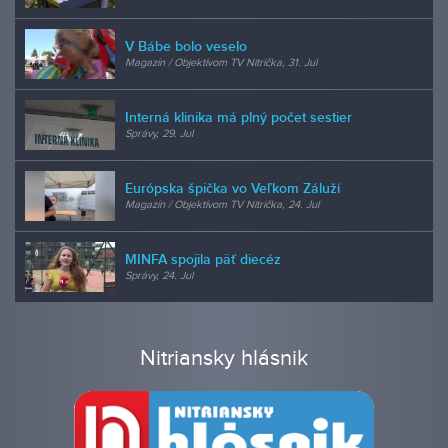
V Bábe bolo veselo
Magazín / Objektívom TV Nitrička, 31. Jul
Interná klinika má plný počet sestier
Správy, 29. Jul
Európska špička vo Veľkom Záluží
Magazín / Objektívom TV Nitrička, 24. Jul
MINFA spojila päť diecéz
Správy, 24. Jul
Nitriansky hlásnik