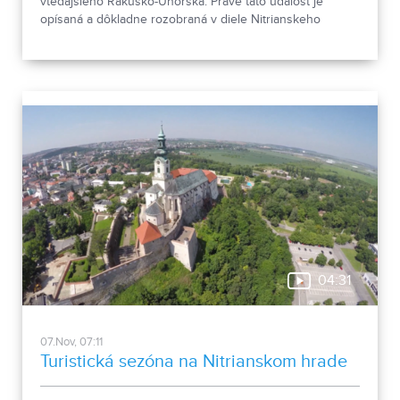
vtedajšieho Rakúsko-Uhorska. Práve táto udalosť je
opísaná a dôkladne rozobraná v diele Nitrianskeho
spisovateľa a historika PhDr. Emila Vontorčíka.
04:31
07.Nov, 07:11
Turistická sezóna na Nitrianskom hrade