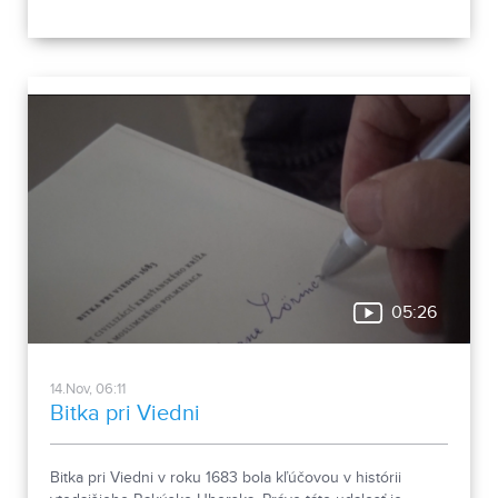
nitrianskej Synagógy.
05:26
14.Nov, 06:11
Bitka pri Viedni
Bitka pri Viedni v roku 1683 bola kľúčovou v histórii