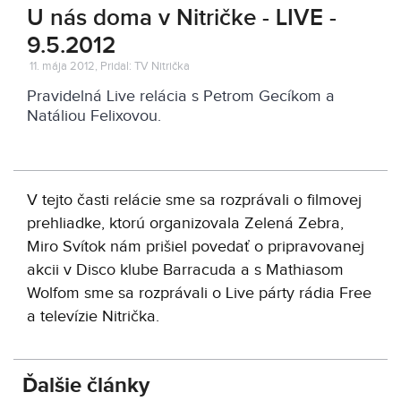
U nás doma v Nitričke - LIVE -
9.5.2012
11. mája 2012, Pridal: TV Nitrička
Pravidelná Live relácia s Petrom Gecíkom a
Natáliou Felixovou.
V tejto časti relácie sme sa rozprávali o filmovej
prehliadke, ktorú organizovala Zelená Zebra,
Miro Svítok nám prišiel povedať o pripravovanej
akcii v Disco klube Barracuda a s Mathiasom
Wolfom sme sa rozprávali o Live párty rádia Free
a televízie Nitrička.
Ďalšie články