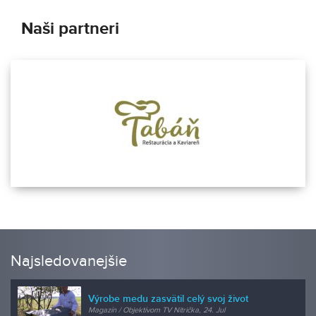
Naši partneri
Najsledovanejšie
Výrobe medu zasvätil celý svoj život
Magazín / Objektívom TV Nitrička, 24. Jul