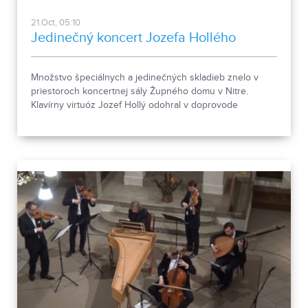
21.Oct, 05:10
Jedinečný koncert Jozefa Hollého
Množstvo špeciálnych a jedinečných skladieb znelo v
priestoroch koncertnej sály Župného domu v Nitre.
Klavírny virtuóz Jozef Hollý odohral v doprovode
sláčikového kvinteta jedinečný koncert určený
milovníkom kvalitnej hudby.