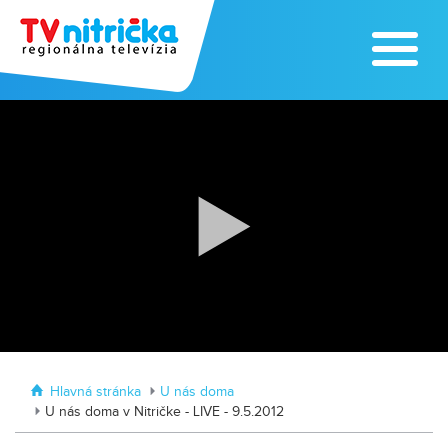
Výrobe medu zasvätil celý svoj život
Zažite leto na kúpalisku v
Tvrdošovciach
Hlavná stránka
U nás doma
U nás doma v Nitričke - LIVE - 9.5.2012