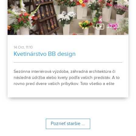
02:20
14.Oct, 11:10
Kvetinárstvo BB design
Sezónna interiérová výzdoba, záhradná architektúra či
následná údržba alebo kvety podľa vašich predstáv. A to
rovno pred dvere vašich príbytkov. Toto všetko a ešte
oveľa viac ponúka kvetinárstvo s 20-ročnou históriou.
Pozrieť staršie ...