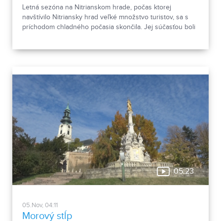
Letná sezóna na Nitrianskom hrade, počas ktorej
navštívilo Nitriansky hrad veľké množstvo turistov, sa s
príchodom chladného počasia skončila. Jej súčasťou boli
tradičné, ale aj špeciálne podujatia, ktoré však nebudú
chýbať ani počas budúcej sezóny.
05:23
05.Nov, 04:11
Morový stĺp