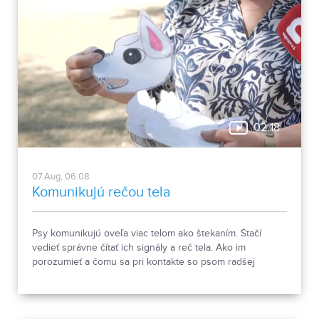
02:18
07.Aug, 06:08
Komunikujú rečou tela
Psy komunikujú oveľa viac telom ako štekaním. Stačí
vedieť správne čítať ich signály a reč tela. Ako im
porozumieť a čomu sa pri kontakte so psom radšej
vyhnúť, ukázala canisterapeutka spolu so svojimi
štvornohými pomocníkmi.