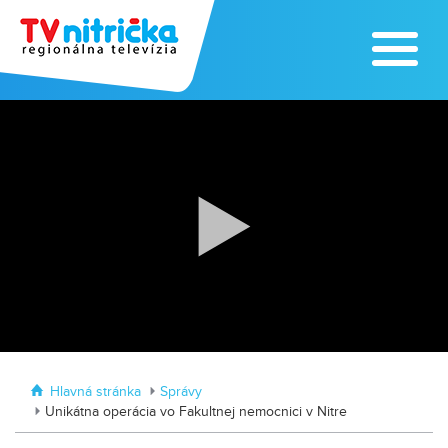
Traktormánia 2025 s pozvánkou
MDD vo Veľkom Záluží
Hlavná stránka
Správy
Unikátna operácia vo Fakultnej nemocnici v Nitre