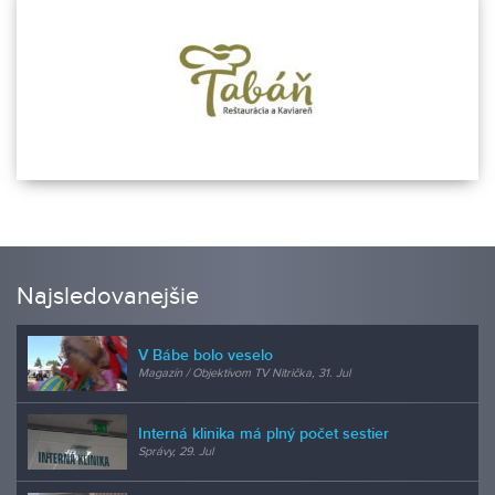
Najsledovanejšie
V Bábe bolo veselo
Magazín / Objektívom TV Nitrička, 31. Jul
Interná klinika má plný počet sestier
Správy, 29. Jul