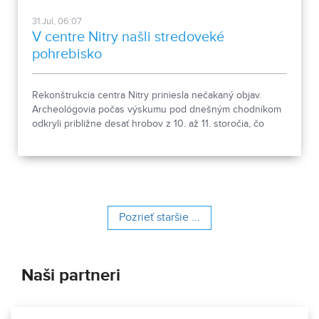
31.Jul, 06:07
V centre Nitry našli stredoveké
pohrebisko
Rekonštrukcia centra Nitry priniesla nečakaný objav.
Archeológovia počas výskumu pod dnešným chodníkom
odkryli približne desať hrobov z 10. až 11. storočia, čo
podľa odborníkov potvrdzuje, že Nitra patrila už pred tisíc
rokmi k významným sídlam. Okrem kostrových
pozostatkov našli aj bronzové záušnice či pozostatky
niekdajšej mestskej zástavby.
Pozrieť staršie ...
Naši partneri