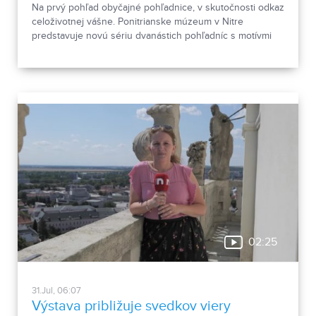
Na prvý pohľad obyčajné pohľadnice, v skutočnosti odkaz
celoživotnej vášne. Ponitrianske múzeum v Nitre
predstavuje novú sériu dvanástich pohľadníc s motívmi
chrobákov. Vznikla zo zbierky entomológa Ivana Šabíka zo
Zlatých Moraviec, ktorú jeho rodina darovala múzeu.
Okrem zaujímavých druhov približuje zbierka aj príbeh
muža, ktorého láska k prírode pretrvala aj po jeho
odchode.
02:25
31.Jul, 06:07
Výstava približuje svedkov viery