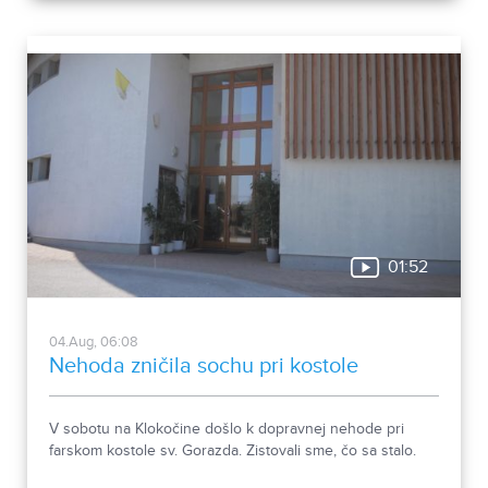
rozhodli objasniť.
01:52
04.Aug, 06:08
Nehoda zničila sochu pri kostole
V sobotu na Klokočine došlo k dopravnej nehode pri
farskom kostole sv. Gorazda. Zistovali sme, čo sa stalo.