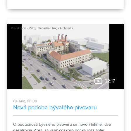
02:17
04.Aug, 06:08
Nová podoba bývalého pivovaru
O budúcnosti bývalého pivovaru sa hovorí takmer dve
desaťročia. Areál sa však čoskoro dočká rozsiahlej