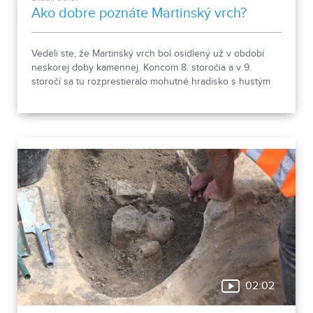
Ako dobre poznáte Martinský vrch?
Vedeli ste, že Martinský vrch bol osídlený už v období
neskorej doby kamennej. Koncom 8. storočia a v 9.
storočí sa tu rozprestieralo mohutné hradisko s hustým
osídlením. Dnes Národná kultúrna pamiatka kasáreň
obsahuje 13 pamiatkových objektov. Je to 9 murovaných
budov niekdajšieho „Šiator tábora", strážnica, budova
hostinca a kolkáreň, ktoré dopĺňa hlavná budova
nemocnice s dvoma menšími pavilónmi a park.
02:02