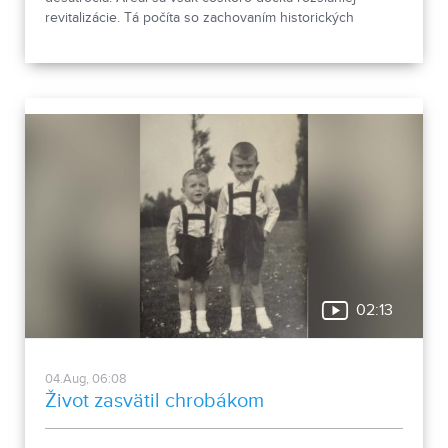
revitalizácie. Tá počíta so zachovaním historických
objektov, ale aj s výstavbou novej polyfunkčnej budovy.
02:13
04.Aug, 06:08
Život zasvätil chrobákom