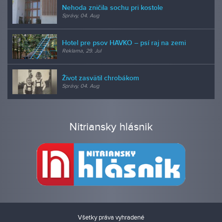
Nehoda zničila sochu pri kostole
Správy, 04. Aug
Hotel pre psov HAVKO – psí raj na zemi
Reklama, 29. Jul
Život zasvätil chrobákom
Správy, 04. Aug
Nitriansky hlásnik
Všetky práva vyhradené