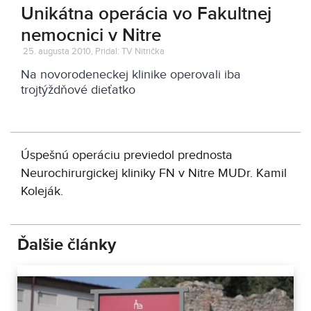
Unikátna operácia vo Fakultnej
nemocnici v Nitre
25. augusta 2010, Pridal: TV Nitrička
Na novorodeneckej klinike operovali iba
trojtýždňové dieťatko
Úspešnú operáciu previedol prednosta
Neurochirurgickej kliniky FN v Nitre MUDr. Kamil
Koleják.
Ďalšie články