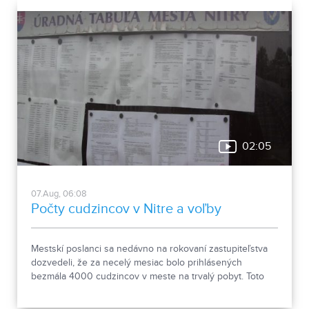
02:05
07.Aug, 06:08
Počty cudzincov v Nitre a voľby
Mestskí poslanci sa nedávno na rokovaní zastupiteľstva
dozvedeli, že za necelý mesiac bolo prihlásených
bezmála 4000 cudzincov v meste na trvalý pobyt. Toto
vyvolalo otázniky, ako je možné za krátke obdobie zapísať
taký počet nových obyvateľov. Tieto nezrovnalosti sme sa