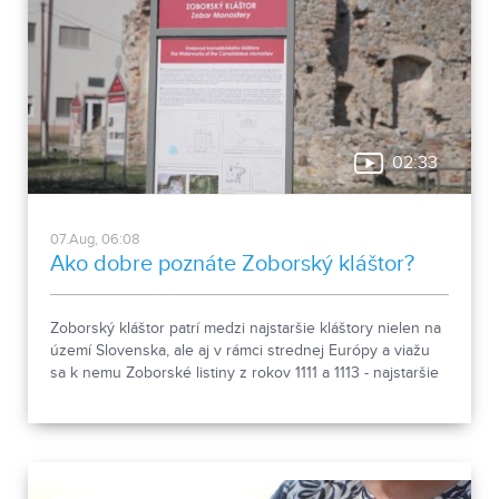
02:33
07.Aug, 06:08
Ako dobre poznáte Zoborský kláštor?
Zoborský kláštor patrí medzi najstaršie kláštory nielen na
území Slovenska, ale aj v rámci strednej Európy a viažu
sa k nemu Zoborské listiny z rokov 1111 a 1113 - najstaršie
zachovalé písomné dokumenty z nášho územia. Areál
spája históriu dvoch rehoľných rádov. Viete, ktoré sú to? :)