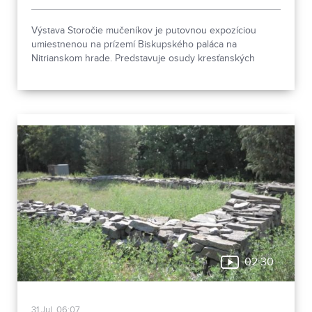
Výstava Storočie mučeníkov je putovnou expozíciou
umiestnenou na prízemí Biskupského paláca na
Nitrianskom hrade. Predstavuje osudy kresťanských
mučeníkov 20. storočia z krajín strednej a východnej
Európy a počas letnej sezóny je sprístupnená
návštevníkom hradu.
02:30
31.Jul, 06:07