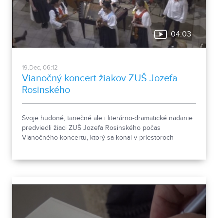
04:03
19.Dec, 06:12
Vianočný koncert žiakov ZUŠ Jozefa
Rosinského
Svoje hudoné, tanečné ale i literárno-dramatické nadanie
predviedli žiaci ZUŠ Jozefa Rosinského počas
Vianočného koncertu, ktorý sa konal v priestoroch
nitrianskej Synagógy.