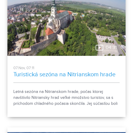
04:31
07.Nov, 07:11
Turistická sezóna na Nitrianskom hrade
Letná sezóna na Nitrianskom hrade, počas ktorej
navštívilo Nitriansky hrad veľké množstvo turistov, sa s
príchodom chladného počasia skončila. Jej súčasťou boli
tradičné, ale aj špeciálne podujatia, ktoré však nebudú
chýbať ani počas budúcej sezóny.