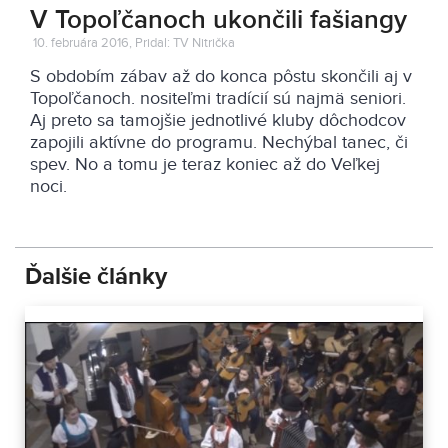
V Topoľčanoch ukončili fašiangy
10. februára 2016, Pridal: TV Nitrička
S obdobím zábav až do konca pôstu skončili aj v
Topoľčanoch. nositeľmi tradícií sú najmä seniori.
Aj preto sa tamojšie jednotlivé kluby dôchodcov
zapojili aktívne do programu. Nechýbal tanec, či
spev. No a tomu je teraz koniec až do Veľkej
noci.
Ďalšie články