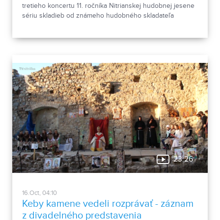
tretieho koncertu 11. ročníka Nitrianskej hudobnej jesene
sériu skladieb od známeho hudobného skladateľa
Antonia Vivaldiho.
23:26
16.Oct, 04:10
Keby kamene vedeli rozprávať - záznam
z divadelného predstavenia