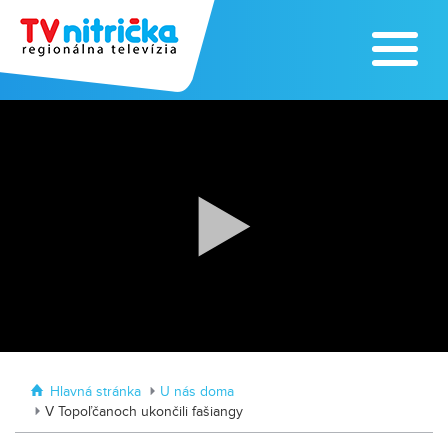
Zažite leto na kúpalisku v
Tvrdošovciach
Zoo v Lužiankach
Hlavná stránka
U nás doma
V Topoľčanoch ukončili fašiangy