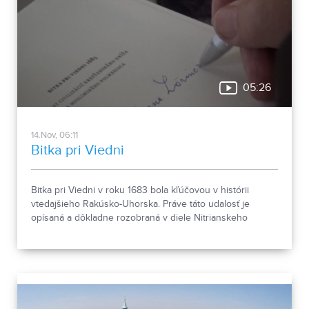
05:26
14.Nov, 06:11
Bitka pri Viedni
Bitka pri Viedni v roku 1683 bola kľúčovou v histórii
vtedajšieho Rakúsko-Uhorska. Práve táto udalosť je
opísaná a dôkladne rozobraná v diele Nitrianskeho
spisovateľa a historika PhDr. Emila Vontorčíka.