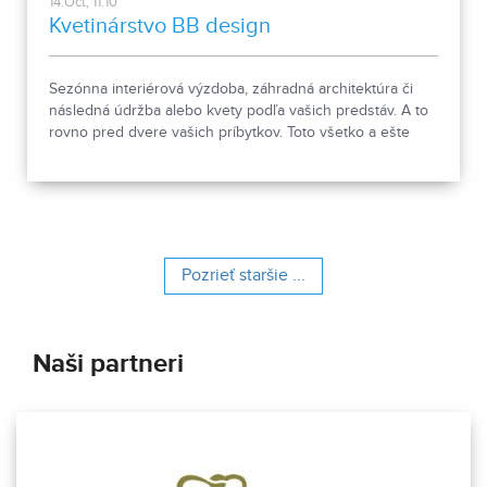
14.Oct, 11:10
Kvetinárstvo BB design
Sezónna interiérová výzdoba, záhradná architektúra či
následná údržba alebo kvety podľa vašich predstáv. A to
rovno pred dvere vašich príbytkov. Toto všetko a ešte
oveľa viac ponúka kvetinárstvo s 20-ročnou históriou.
Pozrieť staršie ...
Naši partneri