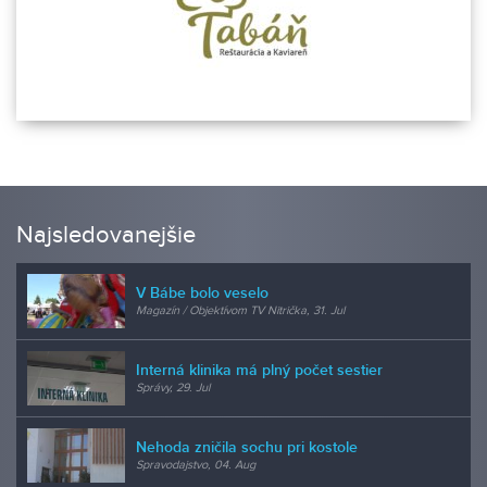
Najsledovanejšie
V Bábe bolo veselo
Magazín / Objektívom TV Nitrička, 31. Jul
Interná klinika má plný počet sestier
Správy, 29. Jul
Nehoda zničila sochu pri kostole
Spravodajstvo, 04. Aug