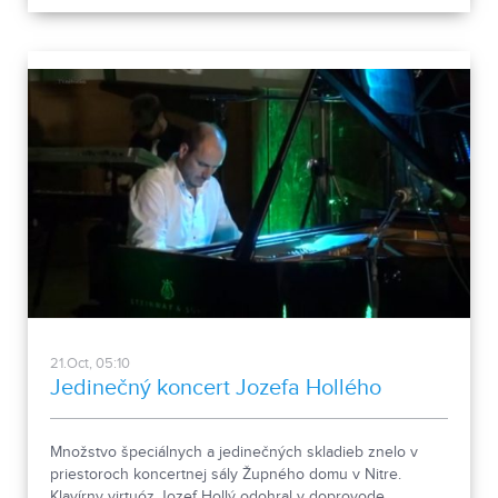
21.Oct, 05:10
Jedinečný koncert Jozefa Hollého
Množstvo špeciálnych a jedinečných skladieb znelo v
priestoroch koncertnej sály Župného domu v Nitre.
Klavírny virtuóz Jozef Hollý odohral v doprovode