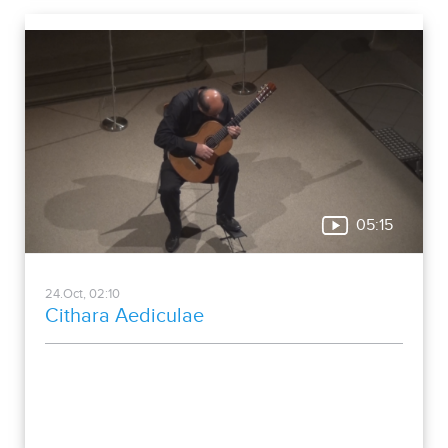
05:15
24.Oct, 02:10
Cithara Aediculae