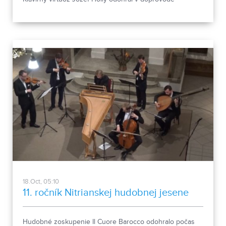
sláčikového kvinteta jedinečný koncert určený
milovníkom kvalitnej hudby.
18.Oct, 05:10
11. ročník Nitrianskej hudobnej jesene
Hudobné zoskupenie Il Cuore Barocco odohralo počas