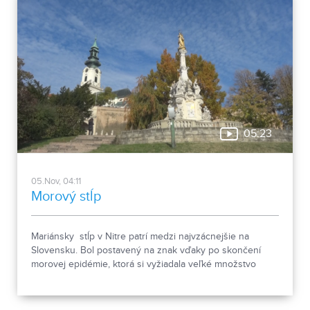
05:23
05.Nov, 04:11
Morový stĺp
Mariánsky stĺp v Nitre patrí medzi najvzácnejšie na
Slovensku. Bol postavený na znak vďaky po skončení
morovej epidémie, ktorá si vyžiadala veľké množstvo
obetí.