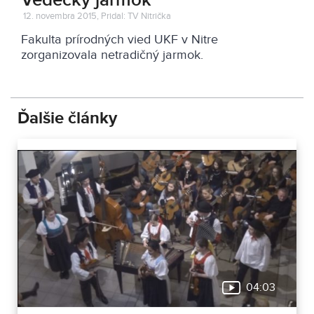
Vedecký jarmok
12. novembra 2015, Pridal: TV Nitrička
Fakulta prírodných vied UKF v Nitre
zorganizovala netradičný jarmok.
Ďalšie články
04:03