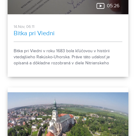
05:26
14.Nov, 06:11
Bitka pri Viedni
Bitka pri Viedni v roku 1683 bola kľúčovou v histórii
vtedajšieho Rakúsko-Uhorska. Práve táto udalosť je
opísaná a dôkladne rozobraná v diele Nitrianskeho
spisovateľa a historika PhDr. Emila Vontorčíka.