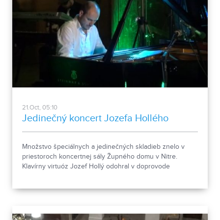
21.Oct, 05:10
Jedinečný koncert Jozefa Hollého
Množstvo špeciálnych a jedinečných skladieb znelo v
priestoroch koncertnej sály Župného domu v Nitre.
Klavírny virtuóz Jozef Hollý odohral v doprovode
sláčikového kvinteta jedinečný koncert určený
milovníkom kvalitnej hudby.