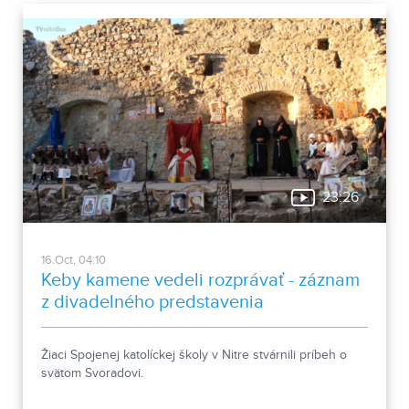
23:26
16.Oct, 04:10
Keby kamene vedeli rozprávať - záznam
z divadelného predstavenia
Žiaci Spojenej katolíckej školy v Nitre stvárnili príbeh o
svätom Svoradovi.