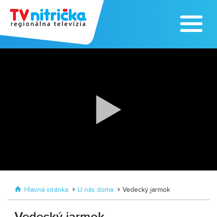
Traktormánia 2025 s pozvánkou
MDD vo Veľkom Záluží
Hlavná stránka
U nás doma
Vedecký jarmok