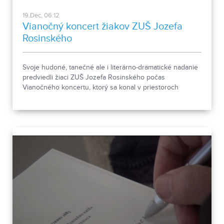
19.Dec, 06:12
Vianočný koncert žiakov ZUŠ Jozefa
Rosinského
Svoje hudoné, tanečné ale i literárno-dramatické nadanie
predviedli žiaci ZUŠ Jozefa Rosinského počas
Vianočného koncertu, ktorý sa konal v priestoroch
nitrianskej Synagógy.