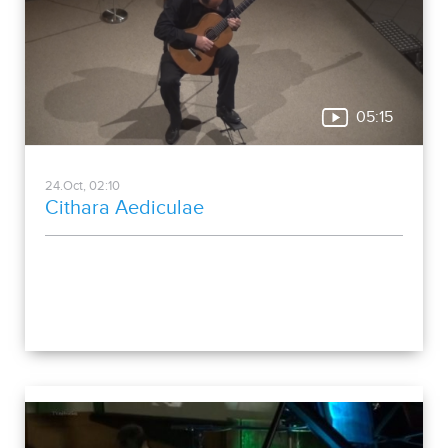
05:15
24.Oct, 02:10
Cithara Aediculae