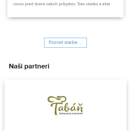
rovno pred dvere vašich príbytkov. Toto všetko a ešte
oveľa viac ponúka kvetinárstvo s 20-ročnou históriou.
Pozrieť staršie ...
Naši partneri