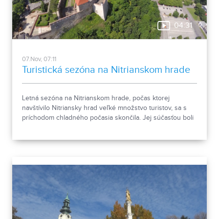
04:31
07.Nov, 07:11
Turistická sezóna na Nitrianskom hrade
Letná sezóna na Nitrianskom hrade, počas ktorej
navštívilo Nitriansky hrad veľké množstvo turistov, sa s
príchodom chladného počasia skončila. Jej súčasťou boli
tradičné, ale aj špeciálne podujatia, ktoré však nebudú
chýbať ani počas budúcej sezóny.