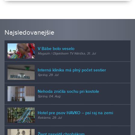
Najsledovanejšie
V Bábe bolo veselo
Magazín / Objektívom TV Nitrička, 31. Jul
Interná klinika má plný počet sestier
Správy, 29. Jul
Nehoda zničila sochu pri kostole
Správy, 04. Aug
Hotel pre psov HAVKO – psí raj na zemi
Reklama, 29. Jul
Život zasvätil chrobákom