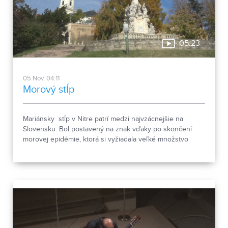
05:23
05.Nov, 04:11
Morový stĺp
Mariánsky stĺp v Nitre patrí medzi najvzácnejšie na
Slovensku. Bol postavený na znak vďaky po skončení
morovej epidémie, ktorá si vyžiadala veľké množstvo
obetí.