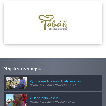
Najsledovanejšie
Výrobe medu zasvätil celý svoj život
Magazín / Objektívom TV Nitrička, 24. Jul
V Bábe bolo veselo
Magazín / Objektívom TV Nitrička, 31. Jul