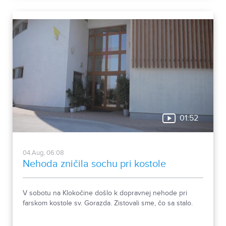
Okrem zaujímavých druhov približuje zbierka aj príbeh
muža, ktorého láska k prírode pretrvala aj po jeho
odchode.
01:52
04.Aug, 06:08
Nehoda zničila sochu pri kostole
V sobotu na Klokočine došlo k dopravnej nehode pri
farskom kostole sv. Gorazda. Zistovali sme, čo sa stalo.