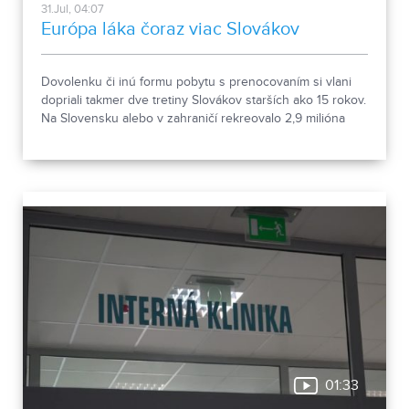
31.Jul, 04:07
Európa láka čoraz viac Slovákov
Dovolenku či inú formu pobytu s prenocovaním si vlani
dopriali takmer dve tretiny Slovákov starších ako 15 rokov.
Na Slovensku alebo v zahraničí rekreovalo 2,9 milióna
ľudí. Vyplýva to z údajov Štatistického úradu.
01:33