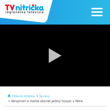
Zažite leto na kúpalisku v
Tvrdošovciach
Zoo v Lužiankach
Hlavná stránka
Správy
Verejnosť si mohla obzrieť jediný hospic v Nitre