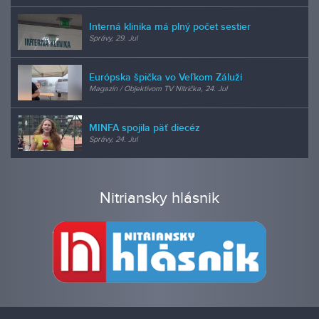
Interná klinika má plný počet sestier
Správy, 29. Jul
Európska špička vo Veľkom Záluží
Magazín / Objektívom TV Nitrička, 24. Jul
MINFA spojila päť diecéz
Správy, 24. Jul
Nitriansky hlásnik