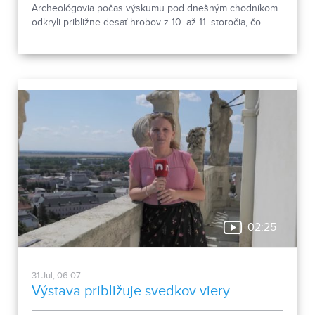
Archeológovia počas výskumu pod dnešným chodníkom
odkryli približne desať hrobov z 10. až 11. storočia, čo
podľa odborníkov potvrdzuje, že Nitra patrila už pred tisíc
rokmi k významným sídlam. Okrem kostrových
pozostatkov našli aj bronzové záušnice či pozostatky
niekdajšej mestskej zástavby.
02:25
31.Jul, 06:07
Výstava približuje svedkov viery