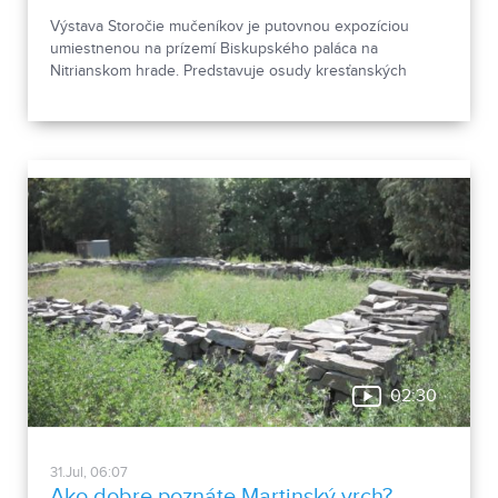
Výstava Storočie mučeníkov je putovnou expozíciou
umiestnenou na prízemí Biskupského paláca na
Nitrianskom hrade. Predstavuje osudy kresťanských
mučeníkov 20. storočia z krajín strednej a východnej
Európy a počas letnej sezóny je sprístupnená
návštevníkom hradu.
02:30
31.Jul, 06:07
Ako dobre poznáte Martinský vrch?