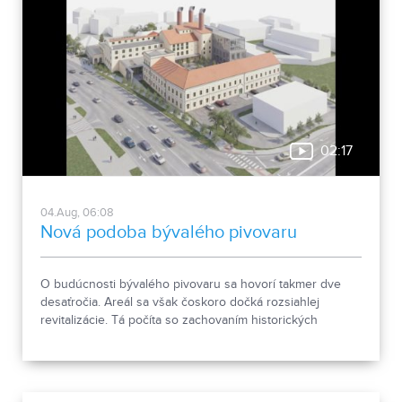
02:17
04.Aug, 06:08
Nová podoba bývalého pivovaru
O budúcnosti bývalého pivovaru sa hovorí takmer dve
desaťročia. Areál sa však čoskoro dočká rozsiahlej
revitalizácie. Tá počíta so zachovaním historických
objektov, ale aj s výstavbou novej polyfunkčnej budovy.