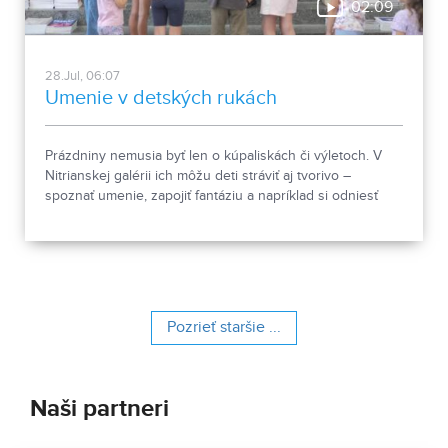
02:09
28.Jul, 06:07
Umenie v detských rukách
Prázdniny nemusia byť len o kúpaliskách či výletoch. V
Nitrianskej galérii ich môžu deti stráviť aj tvorivo –
spoznať umenie, zapojiť fantáziu a napríklad si odniesť
domov vlastné papierové divadielko. Pozreli sme sa na
výtvarnú dielňu Dívam sa dívam, ktorá prepája prehliadku
výstavy s kreatívnou tvorbou.
Pozrieť staršie ...
Naši partneri