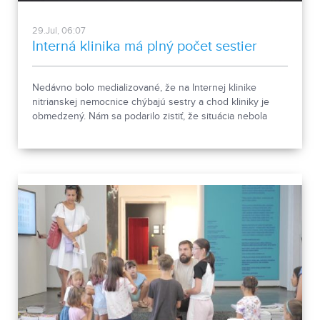
29.Jul, 06:07
Interná klinika má plný počet sestier
Nedávno bolo medializované, že na Internej klinike
nitrianskej nemocnice chýbajú sestry a chod kliniky je
obmedzený. Nám sa podarilo zistiť, že situácia nebola
taká, ako bola prvotne opísaná. O pacientov bolo
postarané.