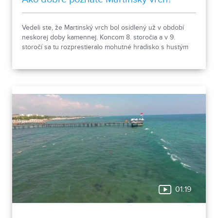
Vedeli ste, že Martinský vrch bol osídlený už v období
neskorej doby kamennej. Koncom 8. storočia a v 9.
storočí sa tu rozprestieralo mohutné hradisko s hustým
osídlením. Dnes Národná kultúrna pamiatka kasáreň
obsahuje 13 pamiatkových objektov. Je to 9 murovaných
budov niekdajšieho „Šiator tábora", strážnica, budova
hostinca a kolkáreň, ktoré dopĺňa hlavná budova
nemocnice s dvoma menšími pavilónmi a park.
01:19