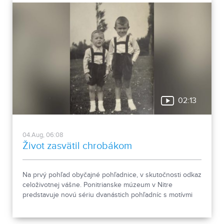
02:13
04.Aug, 06:08
Život zasvätil chrobákom
Na prvý pohľad obyčajné pohľadnice, v skutočnosti odkaz
celoživotnej vášne. Ponitrianske múzeum v Nitre
predstavuje novú sériu dvanástich pohľadníc s motívmi
chrobákov. Vznikla zo zbierky entomológa Ivana Šabíka zo
Zlatých Moraviec, ktorú jeho rodina darovala múzeu.