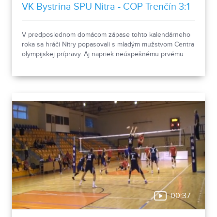
VK Bystrina SPU Nitra - COP Trenčín 3:1
V predposlednom domácom zápase tohto kalendárneho
roka sa hráči Nitry popasovali s mladým mužstvom Centra
olympijskej prípravy. Aj napriek neúspešnému prvému
setu si kardošovci nenechali uchmatnúť ani bod.
00:37