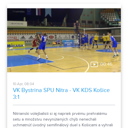
00:46
10.Apr, 08:04
VK Bystrina SPU Nitra - VK KDS Košice
3:1
Nitrianski volejbalisti si aj napriek prvému prehratému
setu a množstvu nevynútených chýb nenechali
uchmatnúť úvodný semifinálový duel s Košicami a vyhrali