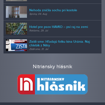
Nehoda zničila sochu pri kostole
Správy, 04. Aug
Hotel pre psov HAVKO – psí raj na zemi
Reklama, 29. Jul
Zistili sme: Hľadajú fotku kina Uránia. Naj
chlebík z Nitry
Zistili sme, 31. Jul
Nitriansky hlásnik