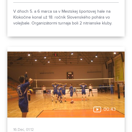
V dňoch 5. a 6 marca sa v Mestskej športovej hale na
Klokočine konal už 18. ročník Slovenského pohára vo
volejbale. Organizátormi turnaja boli 2 nitrianske kluby.
Mužský tím VK Bystrina SPU Nitra i ženský Volley Project
UKF Nitra.
00:43
16.Dec, 01:12