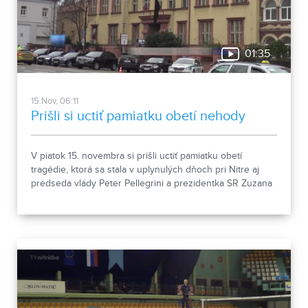
01:35
15.Nov, 06:11
Prišli si uctiť pamiatku obetí nehody
V piatok 15. novembra si prišli uctiť pamiatku obetí
tragédie, ktorá sa stala v uplynulých dňoch pri Nitre aj
predseda vlády Peter Pellegrini a prezidentka SR Zuzana
Čaputová.