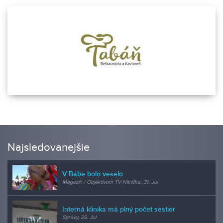
Najsledovanejšie
V Bábe bolo veselo
Magazín / Objektívom TV Nitrička, 31. Jul
Interná klinika má plný počet sestier
Správy, 29. Jul