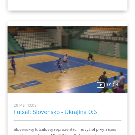
3:1 na sety. Všetko podstatné už uvidíte v nasledujúcom
príspevku.
01:04
29.Mar, 10:03
Futsal: Slovensko - Ukrajina 0:6
Slovenskej futsalovej reprezentácii nevyšiel prvý zápas