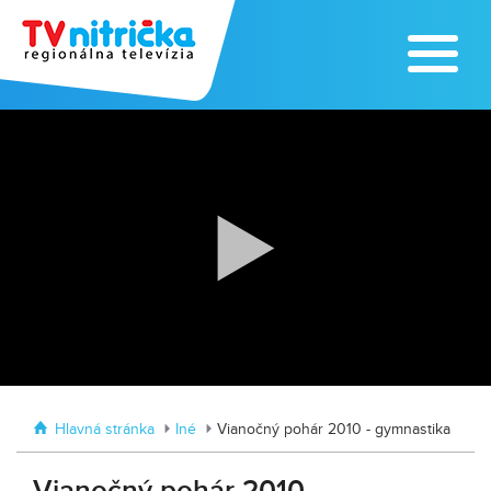
Zažite leto na kúpalisku v
Tvrdošovciach
Zoo v Lužiankach
Hlavná stránka
Iné
Vianočný pohár 2010 - gymnastika