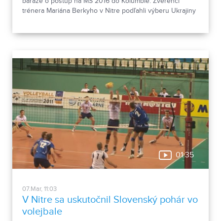
baráže o postup na MS 2016 do Kolumbie. Zverenci
trénera Mariána Berkyho v Nitre podľahli výberu Ukrajiny
vysoko 0:6 a pred odvetou, ktorá sa 12. apríla uskutoční v
Odesse, sú k svetovému šampionátu podstatne ďalej ako
ich súper.
01:35
07.Mar, 11:03
V Nitre sa uskutočnil Slovenský pohár vo
volejbale