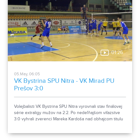
01:26
05.May, 06:05
VK Bystrina SPU Nitra - VK Mirad PU
Prešov 3:0
Volejbalisti VK Bystrina SPU Nitra vyrovnali stav finálovej
série extraligy mužov na 2:2. Po nedeľňajšom víťazstve
3:0 vyhrali zverenci Mareka Kardoša nad obhajcom titulu
VK MIRAD PU Prešov v troch setoch aj druhý domáci
zápas a séria sa do Prešova presúva za vyrovnaného
stavu. Piaty zápas je na programe vo štvrtok o 17:00.