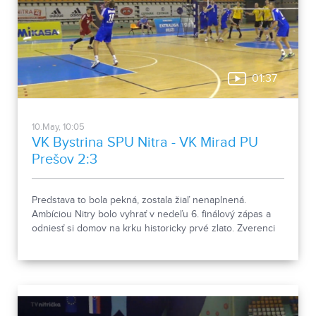
01:37
10.May, 10:05
VK Bystrina SPU Nitra - VK Mirad PU
Prešov 2:3
Predstava to bola pekná, zostala žiaľ nenaplnená.
Ambíciou Nitry bolo vyhrať v nedeľu 6. finálový zápas a
odniesť si domov na krku historicky prvé zlato. Zverenci
trénera Šalatu si však v tajbrejku vybojovali posledný
možný zápas, ktorý sa odohrá na palubovke
východniarov.