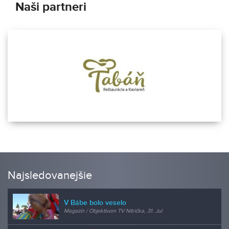
Naši partneri
Najsledovanejšie
V Bábe bolo veselo
Magazín / Objektívom TV Nitrička, 31. Jul