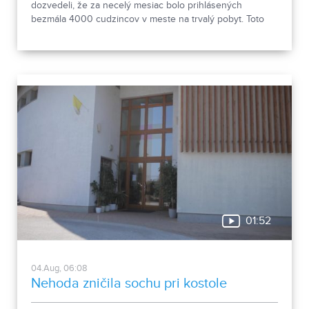
dozvedeli, že za necelý mesiac bolo prihlásených
bezmála 4000 cudzincov v meste na trvalý pobyt. Toto
vyvolalo otázniky, ako je možné za krátke obdobie zapísať
taký počet nových obyvateľov. Tieto nezrovnalosti sme sa
rozhodli objasniť.
01:52
04.Aug, 06:08
Nehoda zničila sochu pri kostole