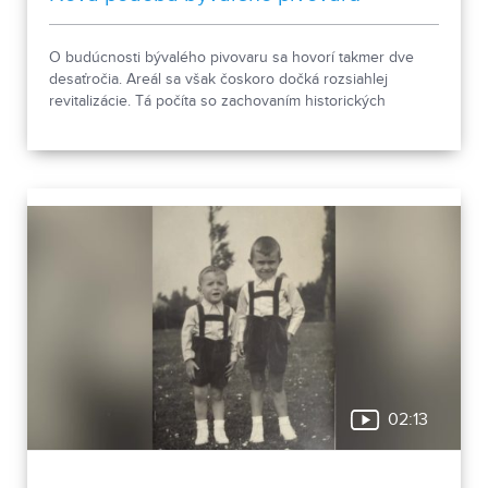
O budúcnosti bývalého pivovaru sa hovorí takmer dve
desaťročia. Areál sa však čoskoro dočká rozsiahlej
revitalizácie. Tá počíta so zachovaním historických
objektov, ale aj s výstavbou novej polyfunkčnej budovy.
02:13