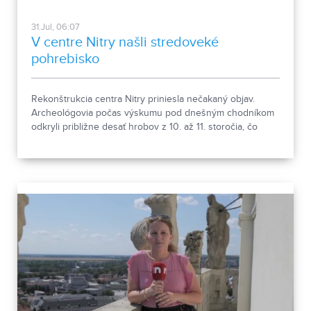
31.Jul, 06:07
V centre Nitry našli stredoveké
pohrebisko
Rekonštrukcia centra Nitry priniesla nečakaný objav.
Archeológovia počas výskumu pod dnešným chodníkom
odkryli približne desať hrobov z 10. až 11. storočia, čo
podľa odborníkov potvrdzuje, že Nitra patrila už pred tisíc
rokmi k významným sídlam. Okrem kostrových
pozostatkov našli aj bronzové záušnice či pozostatky
niekdajšej mestskej zástavby.