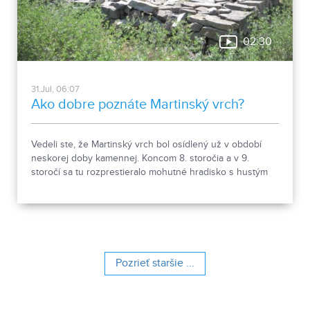
02:30
31.Jul, 06:07
Ako dobre poznáte Martinský vrch?
Vedeli ste, že Martinský vrch bol osídlený už v období
neskorej doby kamennej. Koncom 8. storočia a v 9.
storočí sa tu rozprestieralo mohutné hradisko s hustým
osídlením. Dnes Národná kultúrna pamiatka kasáreň
obsahuje 13 pamiatkových objektov. Je to 9 murovaných
budov niekdajšieho „Šiator tábora", strážnica, budova
hostinca a kolkáreň, ktoré dopĺňa hlavná budova
nemocnice s dvoma menšími pavilónmi a park.
Pozrieť staršie ...