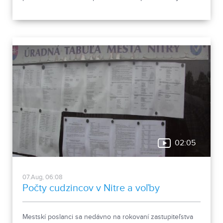
vyhnúť, ukázala canisterapeutka spolu so svojimi
štvornohými pomocníkmi.
02:05
07.Aug, 06:08
Počty cudzincov v Nitre a voľby
Mestskí poslanci sa nedávno na rokovaní zastupiteľstva