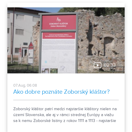
02:33
07.Aug, 06:08
Ako dobre poznáte Zoborský kláštor?
Zoborský kláštor patrí medzi najstaršie kláštory nielen na
území Slovenska, ale aj v rámci strednej Európy a viažu
sa k nemu Zoborské listiny z rokov 1111 a 1113 - najstaršie
zachovalé písomné dokumenty z nášho územia. Areál