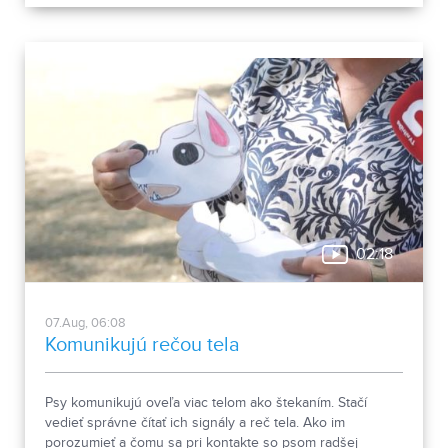
spája históriu dvoch rehoľných rádov. Viete, ktoré sú to? :)
02:18
07.Aug, 06:08
Komunikujú rečou tela
Psy komunikujú oveľa viac telom ako štekaním. Stačí
vedieť správne čítať ich signály a reč tela. Ako im
porozumieť a čomu sa pri kontakte so psom radšej