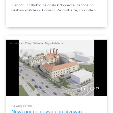
V sobotu na Klokočine došlo k dopravnej nehode pri
farskom kostole sv. Gorazda. Zistovali sme, čo sa stalo.
02:17
04.Aug, 06:08
Nová podoba bývalého pivovaru