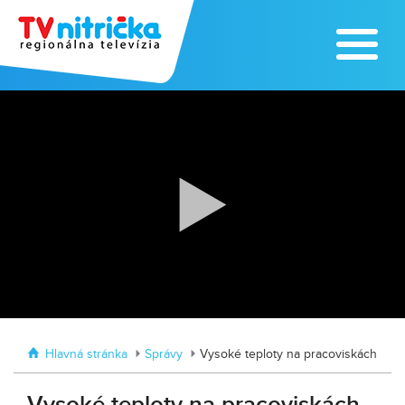
Výrobe medu zasvätil celý svoj život
Zažite leto na kúpalisku v
Tvrdošovciach
Hlavná stránka
Správy
Vysoké teploty na pracoviskách