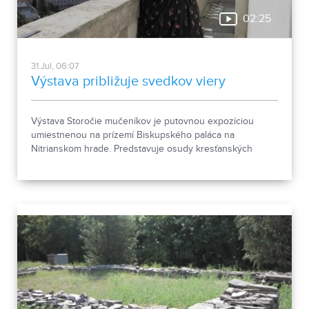
02:25
31.Jul, 06:07
Výstava približuje svedkov viery
Výstava Storočie mučeníkov je putovnou expozíciou
umiestnenou na prízemí Biskupského paláca na
Nitrianskom hrade. Predstavuje osudy kresťanských
mučeníkov 20. storočia z krajín strednej a východnej
Európy a počas letnej sezóny je sprístupnená
návštevníkom hradu.