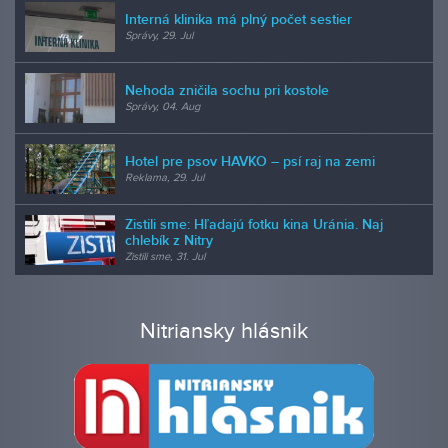
Interná klinika má plný počet sestier
Správy, 29. Jul
Nehoda zničila sochu pri kostole
Správy, 04. Aug
Hotel pre psov HAVKO – psí raj na zemi
Reklama, 29. Jul
Zistili sme: Hľadajú fotku kina Uránia. Naj
chlebík z Nitry
Zistili sme, 31. Jul
Nitriansky hlásnik