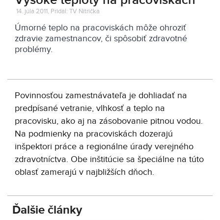
Vysoké teploty na pracoviskách
14. júla 2011, Pridal: TV Nitrička
Úmorné teplo na pracoviskách môže ohroziť
zdravie zamestnancov, či spôsobiť zdravotné
problémy.
Povinnosťou zamestnávateľa je dohliadať na
predpísané vetranie, vlhkosť a teplo na
pracovisku, ako aj na zásobovanie pitnou vodou.
Na podmienky na pracoviskách dozerajú
inšpektori práce a regionálne úrady verejného
zdravotníctva. Obe inštitúcie sa špeciálne na túto
oblasť zamerajú v najbližších dňoch.
Ďalšie články