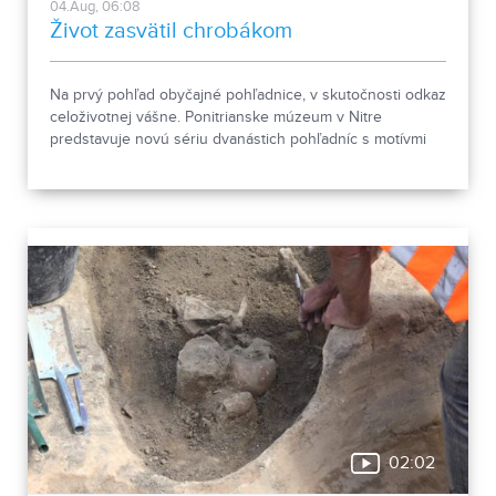
04.Aug, 06:08
Život zasvätil chrobákom
Na prvý pohľad obyčajné pohľadnice, v skutočnosti odkaz
celoživotnej vášne. Ponitrianske múzeum v Nitre
predstavuje novú sériu dvanástich pohľadníc s motívmi
chrobákov. Vznikla zo zbierky entomológa Ivana Šabíka zo
Zlatých Moraviec, ktorú jeho rodina darovala múzeu.
Okrem zaujímavých druhov približuje zbierka aj príbeh
muža, ktorého láska k prírode pretrvala aj po jeho
odchode.
02:02