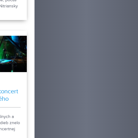
 Nitriansky
stvo
ríchodom
ia
asťou boli
špeciálne
 však
ni počas
koncert
lého
lnych a
adieb znelo
ncertnej
omu v