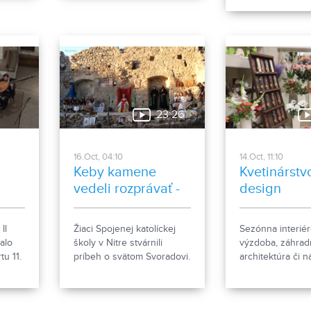
stvo
Nitre. Klavírny v
Hollý odohral v
sláčikového kvin
jedinečný konce
milovníkom kvali
23:26
16.Oct, 04:10
14.Oct, 11:10
Keby kamene
Kvetinárstv
vedeli rozprávať -
design
ne
záznam z
divadelného
Il
Žiaci Spojenej katolíckej
Sezónna interié
predstavenia
alo
školy v Nitre stvárnili
výzdoba, záhrad
tu 11.
príbeh o svätom Svoradovi.
architektúra či 
údržba alebo kv
u
vašich predstáv.
pred dvere vaši