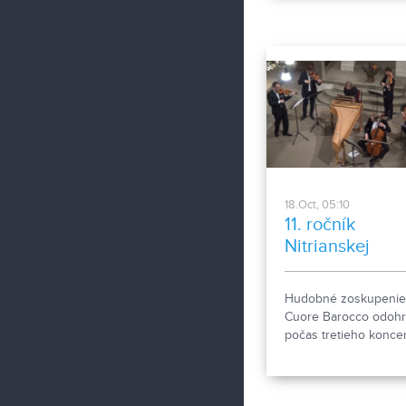
vyžiadala veľké množ
obetí.
18.Oct, 05:10
11. ročník
Nitrianskej
hudobnej jese
Hudobné zoskupenie 
Cuore Barocco odohr
počas tretieho koncer
ročníka Nitrianskej
hudobnej jesene séri
skladieb od známeho