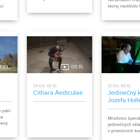
Uhorska. Práve táto
ci
ktorej navštívilo
udalosť je opísaná a
ho
hrad veľké množ
dôkladne rozobraná v diele
turistov, sa s p
Nitrianskeho spisovateľa a
nal v
chladného počas
historika PhDr. Emila
j
skončila. Jej súč
Vontorčíka.
tradičné, ale aj 
podujatia, ktoré
nebudú chýbať a
budúcej sezóny.
5:23
05:15
24.Oct, 02:10
21.Oct, 05:10
Cithara Aediculae
Jedinečný 
Jozefa Hol
 patrí
na
Množstvo špeciá
vený
jedinečných skl
ončení
v priestoroch ko
rá si
sály Župného d