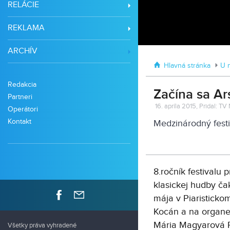
RELÁCIE
REKLAMA
ARCHÍV
Hlavná stránka
U 
Redakcia
Začína sa Ar
Partneri
16. apríla 2015, Pridal: TV
Operátori
Kontakt
Medzinárodný festi
8.ročník festivalu
klasickej hudby ča
mája v Piaristicko
Kocán a na organe 
Mária Magyarová P
Všetky práva vyhradené