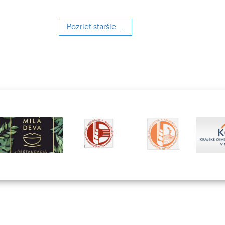
a
príbytkov. Toto v
ešte oveľa viac
kvetinárstvo s 
Pozrieť staršie ...
históriou.