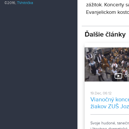
©2016,
TVnitrička
zážitok. Koncerty s
Evanjelickom kosto
Ďalšie články
0
19.Dec, 06:12
Vianočný konce
žiakov ZUŠ Joz
Rosinského
Svoje hudoné, tanečn
i literárno-dramatické