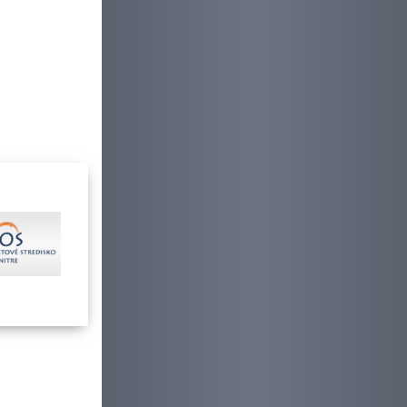
šetko a
 ponúka
20-ročnou