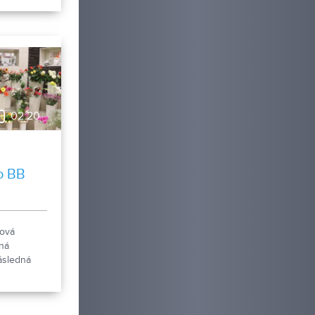
irtuóz Jozef
 doprovode
teta
rt určený
tnej hudby.
02:20
o BB
rová
ná
následná
ety podľa
 A to rovno
ch