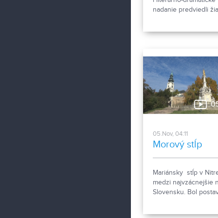
nadanie predviedli žia
ZUŠ Jozefa Rosinské
počas Vianočného
koncertu, ktorý sa ko
priestoroch nitrianske
Synagógy.
0
05.Nov, 04:11
Morový stĺp
Mariánsky stĺp v Nitre
medzi najvzácnejšie 
Slovensku. Bol posta
na znak vďaky po sk
morovej epidémie, kto