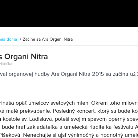
Traktormánia 2025 s pozvánkou
nás doma
Začína sa Ars Organi Nitra
s Organi Nitra
 Nitrička
val organovej hudby Ars Organi Nitra 2015 sa začína už 2
 prináša opäť umelcov svetových mien. Okrem toho milovn
ká malé prekvapenie. Posledný koncert, ktorý sa bude ko
m kostole sv. Ladislava, poteší svojim spevom operný spe
bude hrať zakladateľka a umelecká riaditeľka festivalu 
lšeková. Nenechajte si ujsť výnimočný a hodnotný umel