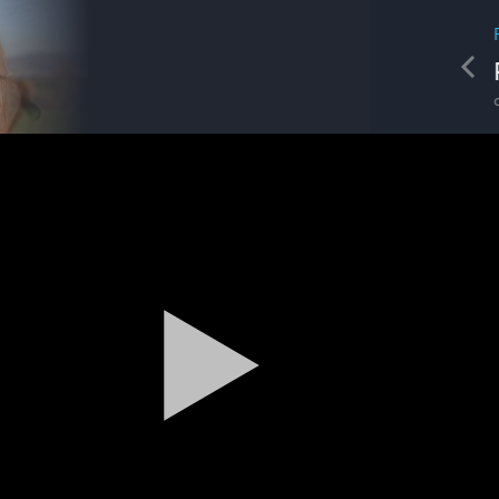
REDAKCIA
Pre
Petra Krajčová
obchodná zástupkyňa
Reklama
Zažite leto na kúpalisku v
Tvrdošovciach
Správy
Zoo v Lužiankach
Magazín