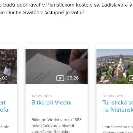
a budú odohrávať v Piaristickom kostole sv. Ladislava a v
le Ducha Svätého. Vstupné je voľné.
4:03
05:26
14.Nov, 06:11
07.Nov, 07:11
rt
Bitka pri Viedni
Turistická 
efa
na Nitrian
hrade
Bitka pri Viedni v roku 1683
bola kľúčovou v histórii
é ale
Letná sezóna na
vtedajšieho Rakúsko-
Nitrianskom hra