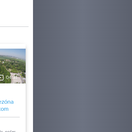
04:31
sezóna
skom
de, počas