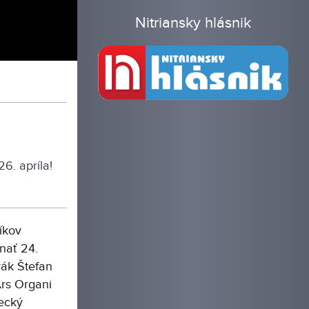
Nitriansky hlásnik
6. apríla!
íkov
nať 24.
vák Štefan
Ars Organi
ecký