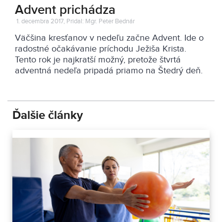
Advent prichádza
1. decembra 2017, Pridal: Mgr. Peter Bednár
Väčšina kresťanov v nedeľu začne Advent. Ide o
radostné očakávanie príchodu Ježiša Krista.
Tento rok je najkratší možný, pretože štvrtá
adventná nedeľa pripadá priamo na Štedrý deň.
Ďalšie články