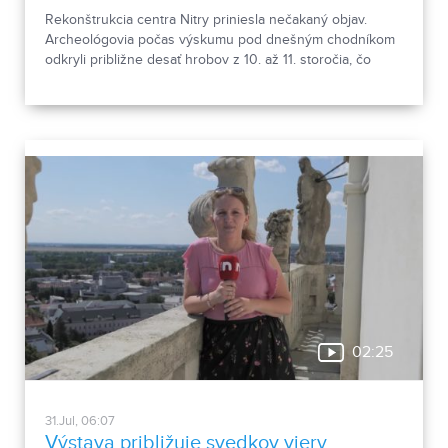
Rekonštrukcia centra Nitry priniesla nečakaný objav.
Archeológovia počas výskumu pod dnešným chodníkom
odkryli približne desať hrobov z 10. až 11. storočia, čo
podľa odborníkov potvrdzuje, že Nitra patrila už pred tisíc
rokmi k významným sídlam. Okrem kostrových
pozostatkov našli aj bronzové záušnice či pozostatky
niekdajšej mestskej zástavby.
02:25
31.Jul, 06:07
Výstava približuje svedkov viery