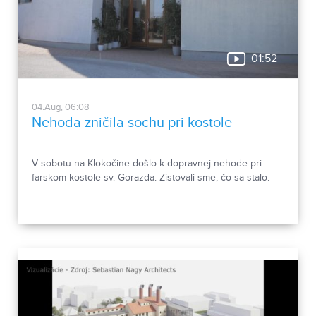
01:52
04.Aug, 06:08
Nehoda zničila sochu pri kostole
V sobotu na Klokočine došlo k dopravnej nehode pri
farskom kostole sv. Gorazda. Zistovali sme, čo sa stalo.