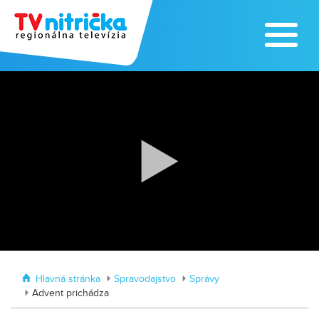
Zažite leto na kúpalisku v
Tvrdošovciach
Zoo v Lužiankach
Hlavná stránka
Spravodajstvo
Správy
Advent prichádza