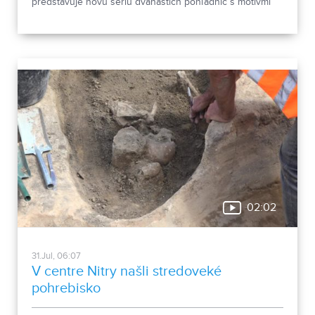
predstavuje novú sériu dvanástich pohľadníc s motívmi
chrobákov. Vznikla zo zbierky entomológa Ivana Šabíka zo
Zlatých Moraviec, ktorú jeho rodina darovala múzeu.
Okrem zaujímavých druhov približuje zbierka aj príbeh
muža, ktorého láska k prírode pretrvala aj po jeho
odchode.
02:02
31.Jul, 06:07
V centre Nitry našli stredoveké
pohrebisko