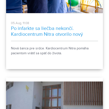
05.Aug, 11:08
Po infarkte sa liečba nekončí.
Kardiocentrum Nitra otvorilo nový
stacionár
Nová šanca pre srdce. Kardiocentrum Nitra pomáha
pacientom vrátiť sa späť do života.