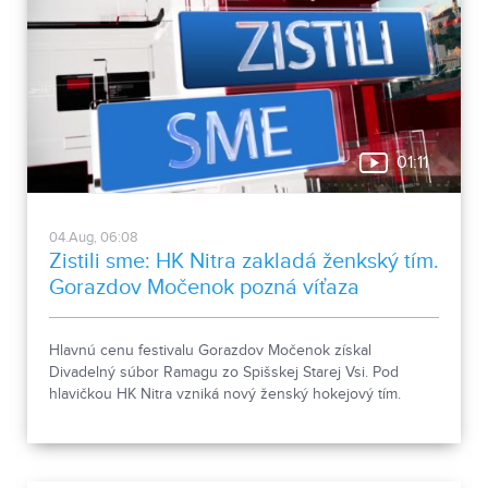
01:11
04.Aug, 06:08
Zistili sme: HK Nitra zakladá ženkský tím.
Gorazdov Močenok pozná víťaza
Hlavnú cenu festivalu Gorazdov Močenok získal
Divadelný súbor Ramagu zo Spišskej Starej Vsi. Pod
hlavičkou HK Nitra vzniká nový ženský hokejový tím.