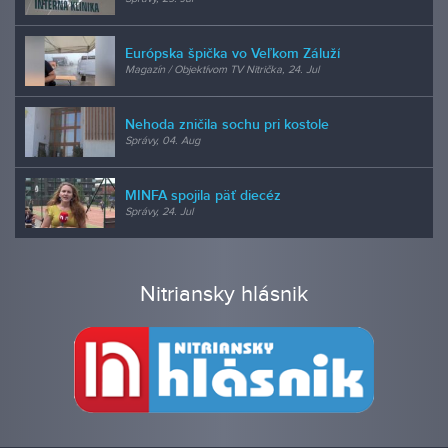
Európska špička vo Veľkom Záluží
Magazín / Objektívom TV Nitrička, 24. Jul
Nehoda zničila sochu pri kostole
Správy, 04. Aug
MINFA spojila päť diecéz
Správy, 24. Jul
Nitriansky hlásnik