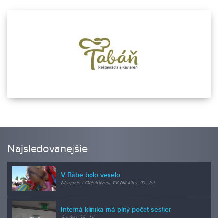
Najsledovanejšie
V Bábe bolo veselo
Magazín / Objektívom TV Nitrička, 31. Jul
Interná klinika má plný počet sestier
Správy, 29. Jul