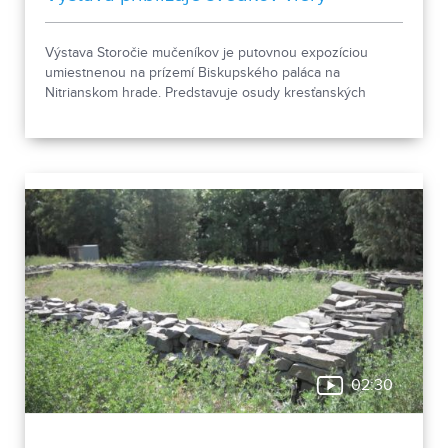
Výstava Storočie mučeníkov je putovnou expozíciou
umiestnenou na prízemí Biskupského paláca na
Nitrianskom hrade. Predstavuje osudy kresťanských
mučeníkov 20. storočia z krajín strednej a východnej
Európy a počas letnej sezóny je sprístupnená
návštevníkom hradu.
02:30