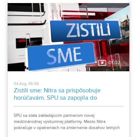
01:02
04.Aug, 06:08
Zistili sme: Nitra sa prispôsobuje
horúčavám. SPU sa zapojila do
medzinárodnej platformy
SPU sa stala zakladajúcim partnerom novej
medzinárodnej výskumnej platformy. Mesto Nitra
pokračuje v opatreniach na zmiernenie dosahov letných
horúčav.