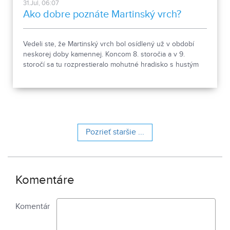
31.Jul, 06:07
Ako dobre poznáte Martinský vrch?
Vedeli ste, že Martinský vrch bol osídlený už v období
neskorej doby kamennej. Koncom 8. storočia a v 9.
storočí sa tu rozprestieralo mohutné hradisko s hustým
osídlením. Dnes Národná kultúrna pamiatka kasáreň
obsahuje 13 pamiatkových objektov. Je to 9 murovaných
budov niekdajšieho „Šiator tábora", strážnica, budova
hostinca a kolkáreň, ktoré dopĺňa hlavná budova
nemocnice s dvoma menšími pavilónmi a park.
Pozrieť staršie ...
Komentáre
Komentár