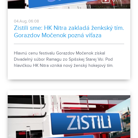
01:11
04.Aug, 06:08
Zistili sme: HK Nitra zakladá ženkský tím.
Gorazdov Močenok pozná víťaza
Hlavnú cenu festivalu Gorazdov Močenok získal
Divadelný súbor Ramagu zo Spišskej Starej Vsi. Pod
hlavičkou HK Nitra vzniká nový ženský hokejový tím.