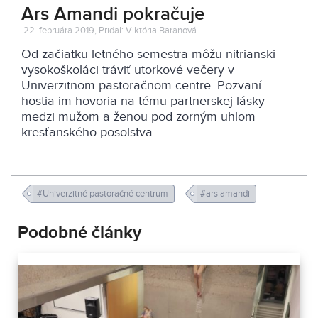
Ars Amandi pokračuje
22. februára 2019, Pridal: Viktória Baranová
Od začiatku letného semestra môžu nitrianski
vysokoškoláci tráviť utorkové večery v
Univerzitnom pastoračnom centre. Pozvaní
hostia im hovoria na tému partnerskej lásky
medzi mužom a ženou pod zorným uhlom
kresťanského posolstva.
#Univerzitné pastoračné centrum
#ars amandi
Podobné články