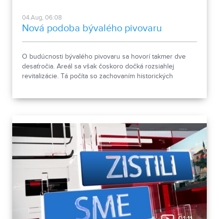
04.Aug, 06:08
Nová podoba bývalého pivovaru
O budúcnosti bývalého pivovaru sa hovorí takmer dve
desaťročia. Areál sa však čoskoro dočká rozsiahlej
revitalizácie. Tá počíta so zachovaním historických
objektov, ale aj s výstavbou novej polyfunkčnej budovy.