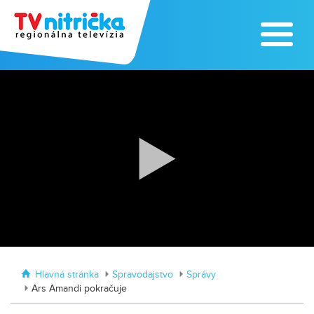
Zažite leto na kúpalisku v
Tvrdošovciach
Zoo v Lužiankach
Hlavná stránka
Spravodajstvo
Správy
Ars Amandi pokračuje