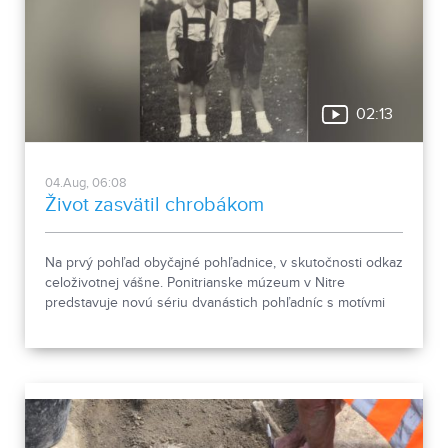
02:13
04.Aug, 06:08
Život zasvätil chrobákom
Na prvý pohľad obyčajné pohľadnice, v skutočnosti odkaz
celoživotnej vášne. Ponitrianske múzeum v Nitre
predstavuje novú sériu dvanástich pohľadníc s motívmi
chrobákov. Vznikla zo zbierky entomológa Ivana Šabíka zo
Zlatých Moraviec, ktorú jeho rodina darovala múzeu.
Okrem zaujímavých druhov približuje zbierka aj príbeh
muža, ktorého láska k prírode pretrvala aj po jeho
odchode.