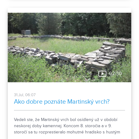
návštevníkom hradu.
02:30
31.Jul, 06:07
Ako dobre poznáte Martinský vrch?
Vedeli ste, že Martinský vrch bol osídlený už v období
neskorej doby kamennej. Koncom 8. storočia a v 9.
storočí sa tu rozprestieralo mohutné hradisko s hustým
osídlením. Dnes Národná kultúrna pamiatka kasáreň