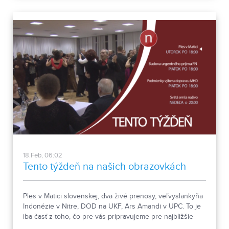
18.Feb, 06:02
Tento týždeň na našich obrazovkách
Ples v Matici slovenskej, dva živé prenosy, veľvyslankyňa
Indonézie v Nitre, DOD na UKF, Ars Amandi v UPC. To je
iba časť z toho, čo pre vás pripravujeme pre najbližšie
dni.