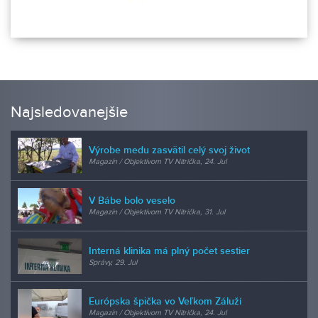
Najsledovanejšie
Výrobe medu zasvätil celý svoj život
Magazín / Objektívom TV Nitrička, 24. Jul
V Bábe bolo veselo
Magazín / Objektívom TV Nitrička, 31. Jul
Interná klinika má plný počet sestier
Správy, 29. Jul
Európska špička vo Veľkom Záluží
Magazín / Objektívom TV Nitrička, 24. Jul