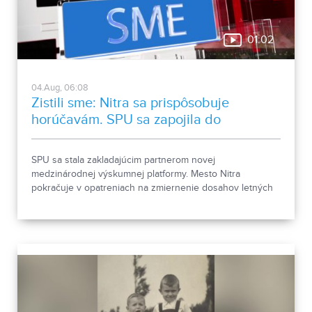
01:02
04.Aug, 06:08
Zistili sme: Nitra sa prispôsobuje
horúčavám. SPU sa zapojila do
medzinárodnej platformy
SPU sa stala zakladajúcim partnerom novej
medzinárodnej výskumnej platformy. Mesto Nitra
pokračuje v opatreniach na zmiernenie dosahov letných
horúčav.