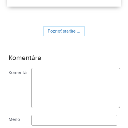
obsahuje 13 pamiatkových objektov. Je to 9 murovaných
budov niekdajšieho „Šiator tábora", strážnica, budova
hostinca a kolkáreň, ktoré dopĺňa hlavná budova
nemocnice s dvoma menšími pavilónmi a park.
Pozrieť staršie ...
Komentáre
Komentár
Meno