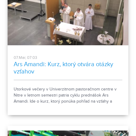
07.Mar, 07:03
Ars Amandi: Kurz, ktorý otvára otázky
vzťahov
Utorkové večery v Univerzitnom pastoračnom centre v
Nitre v letnom semestri patria cyklu prednášok Ars
Amandi. Ide o kurz, ktorý ponúka pohľad na vzťahy a
manželskú prípravu.