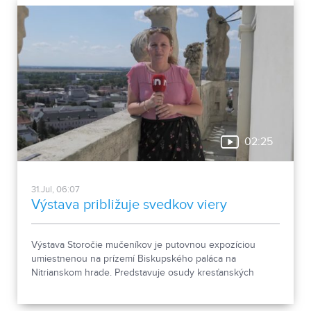
02:25
31.Jul, 06:07
Výstava približuje svedkov viery
Výstava Storočie mučeníkov je putovnou expozíciou
umiestnenou na prízemí Biskupského paláca na
Nitrianskom hrade. Predstavuje osudy kresťanských
mučeníkov 20. storočia z krajín strednej a východnej
Európy a počas letnej sezóny je sprístupnená