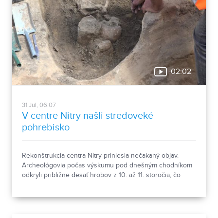
02:02
31.Jul, 06:07
V centre Nitry našli stredoveké
pohrebisko
Rekonštrukcia centra Nitry priniesla nečakaný objav.
Archeológovia počas výskumu pod dnešným chodníkom
odkryli približne desať hrobov z 10. až 11. storočia, čo
podľa odborníkov potvrdzuje, že Nitra patrila už pred tisíc
rokmi k významným sídlam. Okrem kostrových
pozostatkov našli aj bronzové záušnice či pozostatky
niekdajšej mestskej zástavby.