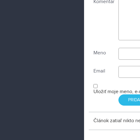
Komentár
Meno
Email
Uložiť moje meno, e-
Článok zatiaľ nikto 