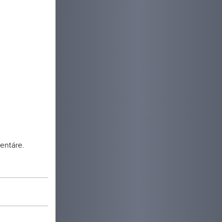
entáre.