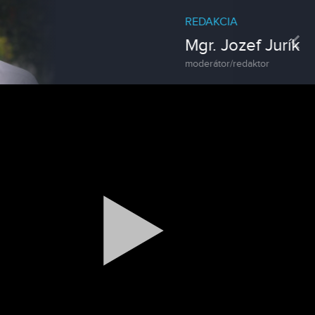
REDAKCIA
Pre
Mgr. Jozef Jurík
moderátor/redaktor
Spravodajstvo
Zoo v Lužiankach
Magazín
Traktormánia 2025 s pozvánkou
Magazín / Objektívom TV Nitrička