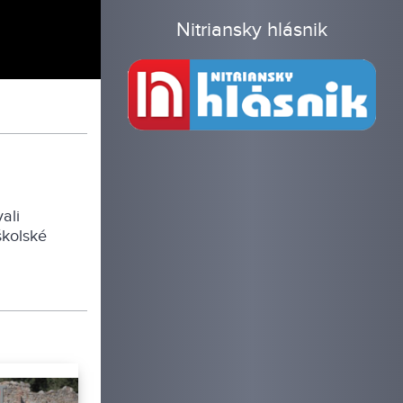
Nitriansky hlásnik
ali
školské