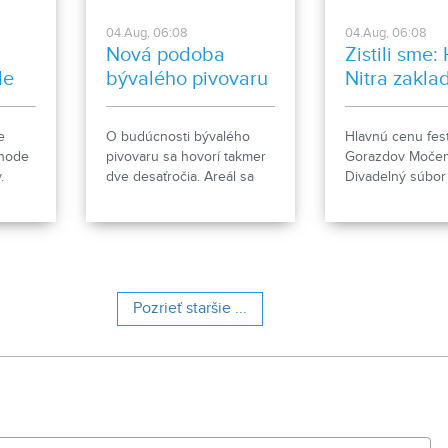
04.Aug, 06:08
04.Aug, 06:08
Nová podoba
Zistili sme:
le
bývalého pivovaru
Nitra zakla
ženkský tím
Gorazdov
e
O budúcnosti bývalého
Hlavnú cenu fest
Močenok p
ehode
pivovaru sa hovorí takmer
Gorazdov Močen
víťaza
.
dve desaťročia. Areál sa
Divadelný súbo
e, čo
však čoskoro dočká
zo Spišskej Stare
rozsiahlej revitalizácie. Tá
hlavičkou HK Nit
počíta so zachovaním
nový ženský hok
historických objektov, ale aj
s výstavbou novej
polyfunkčnej budovy.
Pozrieť staršie ...