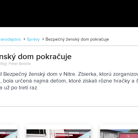
MDD vo Veľkom Záluží
ravodajstvo
Správy
Bezpečný ženský dom pokračuje
nský dom pokračuje
: Mgr. Peter Bednár
l Bezpečný ženský dom v Nitre. Zbierka, ktorú zorganizov
 bola určená najmä deťom, ktoré získali rôzne hračky a 
už po tretí raz.