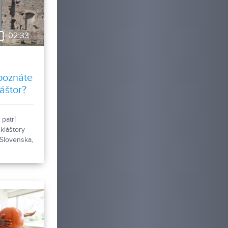
02:33
poznáte
áštor?
 patrí
 kláštory
 Slovenska,
rednej
sa k nemu
 z rokov
aršie
mné
šho
ja históriu
 rádov.