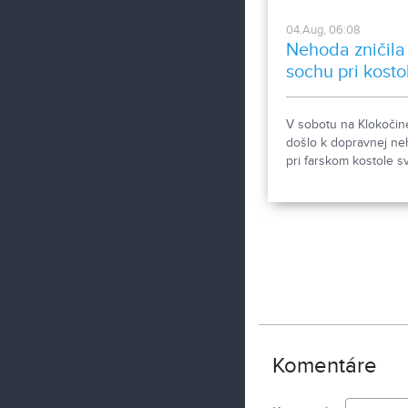
04.Aug, 06:08
Nehoda zničila
sochu pri kosto
V sobotu na Klokočin
došlo k dopravnej n
pri farskom kostole sv
Gorazda. Zistovali sm
sa stalo.
Komentáre