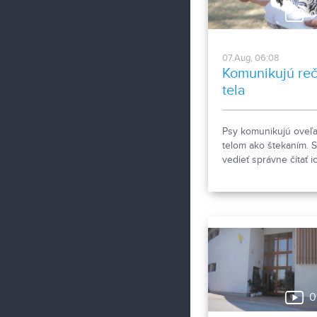
starostlivosti počas
0
horúčav.
07.Aug, 06:08
Komunikujú re
tela
Psy komunikujú oveľa
telom ako štekaním. S
vedieť správne čítať i
signály a reč tela. Ak
porozumieť a čomu sa
kontakte so psom rad
vyhnúť, ukázala
canisterapeutka spol
svojimi štvornohými
pomocníkmi.
0