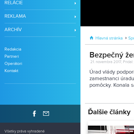
RELÁCIE
REKLAMA
ARCHÍV
Hlavná stránka
Sp
Redakcia
Bezpečný že
Partneri
21. novembra 2017, Pridal
Operátori
Kontakt
Úrad vlády podpori
zamestnanci úradu,
pomôcky. Konala sa 
Ďalšie články
Všetky práva vyhradené