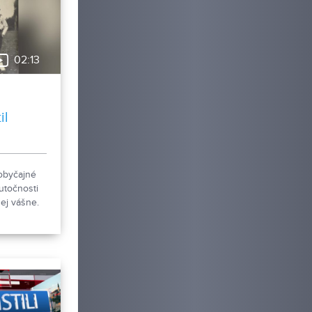
02:13
il
obyčajné
utočnosti
ej vášne.
úzeum v
je novú
 pohľadníc
ákov.
ky
a Šabíka
iec, ktorú