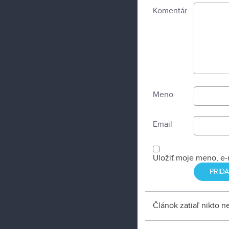
Komentár
Meno
Email
Uložiť moje meno, e-
Článok zatiaľ nikto 