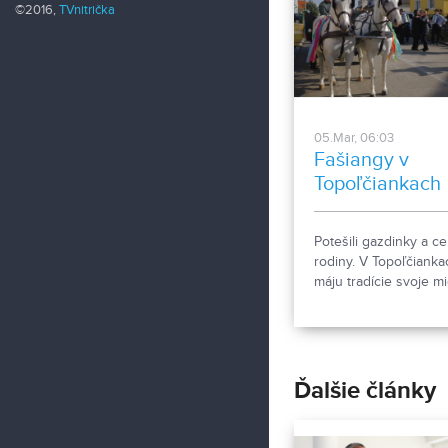
©2016,
TVnitrička
05.Mar, 06:03
Fašiangy v
Topoľčiankach
Potešili gazdinky a ce
rodiny. V Topoľčianka
máju tradície svoje mi
Na fašiangy prechádz
sprievody celou dedi
Ďalšie články