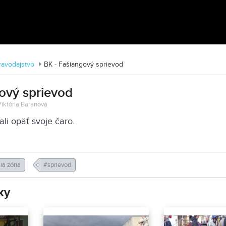
MDD vo Veľkom Záluží
ravodajstvo
BK - Fašiangový sprievod
ový sprievod
 Viktória Baranová
li opäť svoje čaro.
ia zóna
#sprievod
ky