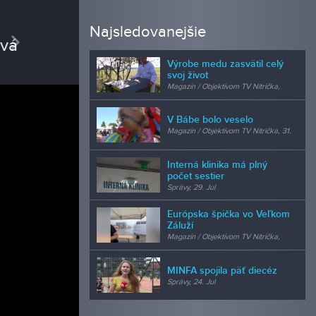
REDAK
Najsledovanejšie
vious
Next
Miri
Výrobe medu zasvätil celý
redaktor
svoj život
Magazín / Objektívom TV Nitrička,
24. Jul
V Bábe bolo veselo
Magazín / Objektívom TV Nitrička, 31.
Jul
Interná klinika má plný
počet sestier
Správy, 29. Jul
Európska špička vo Veľkom
Záluží
Magazín / Objektívom TV Nitrička,
24. Jul
MINFA spojila päť diecéz
Správy, 24. Jul