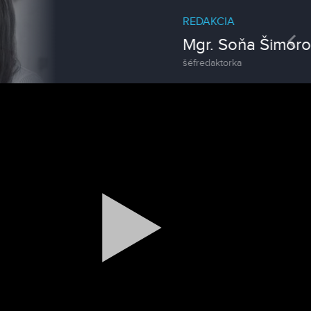
REDAKCIA
Pre
Mgr. Soňa Šimorová
šéfredaktorka
Spravodajstvo
Zoo v Lužiankach
Magazín
Traktormánia 2025 s pozvánkou
Magazín / Objektívom TV Nitrička