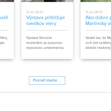
31.Jul, 06:07
31.Jul, 06:07
ašli
Výstava približuje
Ako dobre 
svedkov viery
Martinský v
Nitry
Výstava Storočie
Vedeli ste, že M
jav.
mučeníkov je putovnou
vrch bol osídlen
expozíciou umiestnenou
období neskorej
ým
na prízemí Biskupského
kamennej. Konc
paláca na Nitrianskom
storočia a v 9. s
v z
hrade. Predstavuje osudy
rozprestieralo 
 podľa
kresťanských mučeníkov
hradisko s hust
e, že
20. storočia z krajín
osídlením. Dnes
síc
strednej a východnej
kultúrna pamiat
Pozrieť staršie ...
ídlam.
Európy a počas letnej
obsahuje 13 pam
sezóny je sprístupnená
objektov. Je to 9
návštevníkom hradu.
murovaných bu
niekdajšieho „Ši
tábora", strážni
hostinca a kolká