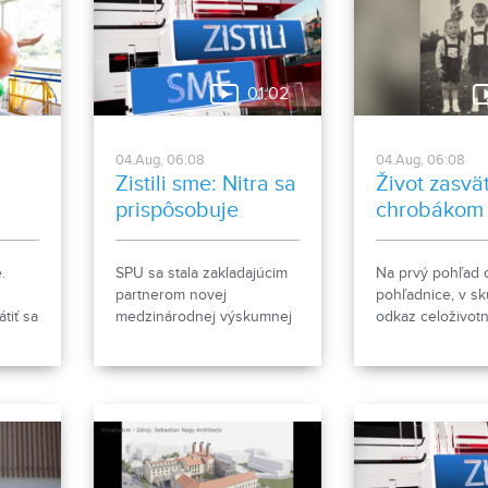
01:02
04.Aug, 06:08
04.Aug, 06:08
Zistili sme: Nitra sa
Život zasvät
prispôsobuje
chrobákom
horúčavám. SPU
nový
sa zapojila do
.
SPU sa stala zakladajúcim
Na prvý pohľad 
medzinárodnej
partnerom novej
pohľadnice, v sk
platformy
tiť sa
medzinárodnej výskumnej
odkaz celoživotn
platformy. Mesto Nitra
Ponitrianske m
pokračuje v opatreniach na
Nitre predstavu
zmiernenie dosahov
sériu dvanástich
letných horúčav.
s motívmi chrob
Vznikla zo zbier
entomológa Ivan
zo Zlatých Morav