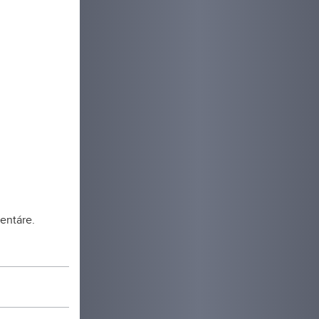
udova
oma
i a park.
entáre.