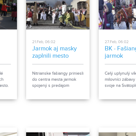
21.Feb, 06:02
27.Feb, 06:02
Jarmok aj masky
BK - Fašia
zaplnili mesto
jarmok
lé
Nitrianske fašiangy priniesli
Celý uplynulý ví
ch
do centra mesta jarmok
milovníci zábavy 
esto.
spojený s predajom
svoje na Svätop
ajú
tradičných zabíjačkových
námestí. Boli faš
nou.
špecialít a všetkým, čo k
tomuto obdobiu roka patrí.
Oslavy doplnil bohatý
kultúrny program, ktorý
vyvrcholil sprievodom
masiek pešou zónou.