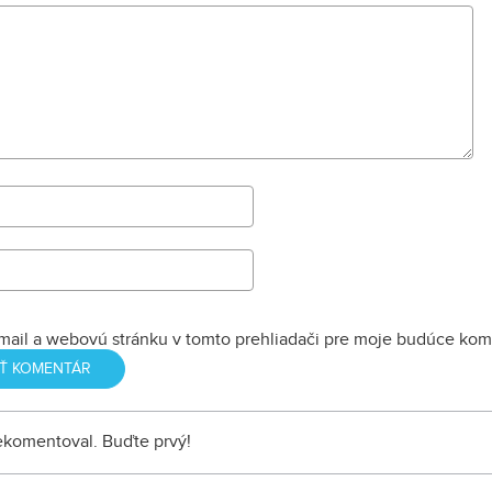
dopĺňa hlavná b
nemocnice s dv
menšími pavilónm
mail a webovú stránku v tomto prehliadači pre moje budúce kom
nekomentoval. Buďte prvý!