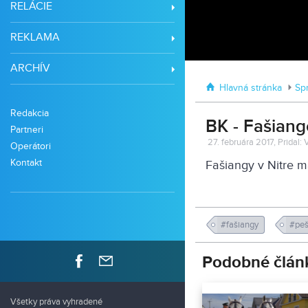
RELÁCIE
REKLAMA
ARCHÍV
Hlavná stránka
Sp
Redakcia
BK - Fašiang
Partneri
27. februára 2017, Pridal:
Operátori
Kontakt
Fašiangy v Nitre ma
#fašiangy
#peš
Podobné člán
Všetky práva vyhradené