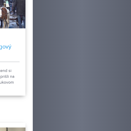
ngový
kend si
prišli na
lukovom
iangy.