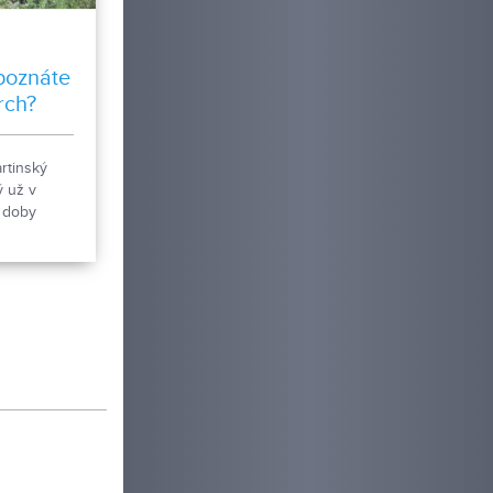
poznáte
rch?
artinský
ý už v
 doby
om 8.
toročí sa tu
mohutné
ým
 Národná
ka kasáreň
iatkových
dov
ator
ca, budova
reň, ktoré