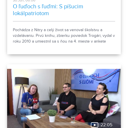
30.Jun, 06:06
O ľuďoch s ľuďmi: S píšucim
lokálpatriotom
Pochádza z Nitry a celý život sa venoval školstvu a
vzdelávaniu. Prvú knihu, zbierku poviedok Trogári, vydal v
roku 2010 a umiestnil sa s ňou na 4. mieste v ankete
Debut roka. Nasledovali Trogár v štátnej službe,
Podnikatelia a Pavučiny osudov. Aktuálne je z pera
Ladislava Haasa na pultoch kníh jeho prvý historicko-
dobrodružný román Vojna anjelov. Aj o ňom bola reč v
relácii O ľuďoch s ľuďmi.
22:05