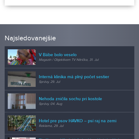
Najsledovanejšie
V Bábe bolo veselo
Magazín / Objektívom TV Nitrička, 31. Jul
Interná klinika má plný počet sestier
Správy, 29. Jul
Nehoda zničila sochu pri kostole
Správy, 04. Aug
Hotel pre psov HAVKO – psí raj na zemi
Reklama, 29. Jul