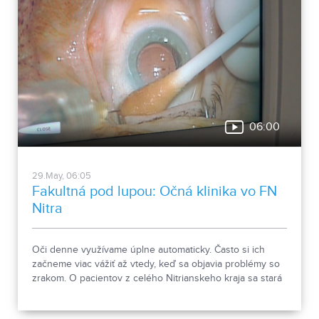
06:00
29.May, 06:05
Fakultná pod lupou: Očná klinika vo FN
Nitra
Oči denne využívame úplne automaticky. Často si ich
začneme viac vážiť až vtedy, keď sa objavia problémy so
zrakom. O pacientov z celého Nitrianskeho kraja sa stará
Očná klinika Fakultnej nemocnice v Nitre, ktorá je jediným
lôžkovým očným pracoviskom v kraji. Ročne tu aplikujú