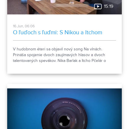
15:19
16.Jun, 06:06
O ľuďoch s ľuďmi: S Nikou a Itchom
V hudobnom éteri sa objavil nový song Na vlnách.
Prináša spojenie dvoch zaujímavých hlasov a dvoch
talentovaných spevákov. Nika Barlak a Itcho Pčelár o
ceste k ich hudobnej novinke porozprávali v relácii O
ľuďoch s ľuďmi.