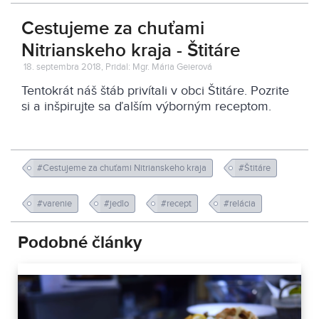
Cestujeme za chuťami
Nitrianskeho kraja - Štitáre
18. septembra 2018, Pridal: Mgr. Mária Geierová
Tentokrát náš štáb privítali v obci Štitáre. Pozrite
si a inšpirujte sa ďalším výborným receptom.
#Cestujeme za chuťami Nitrianskeho kraja
#Štitáre
#varenie
#jedlo
#recept
#relácia
Podobné články