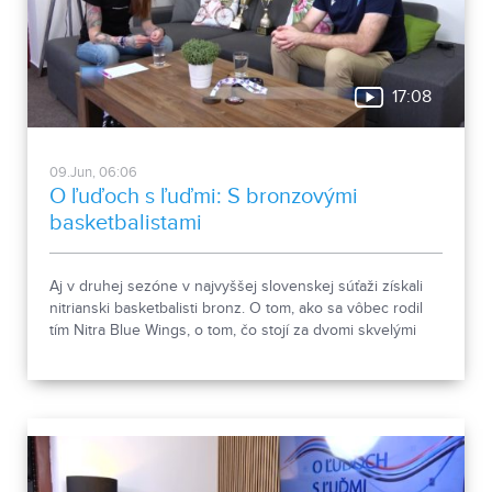
17:08
09.Jun, 06:06
O ľuďoch s ľuďmi: S bronzovými
basketbalistami
Aj v druhej sezóne v najvyššej slovenskej súťaži získali
nitrianski basketbalisti bronz. O tom, ako sa vôbec rodil
tím Nitra Blue Wings, o tom, čo stojí za dvomi skvelými
umiestneniami, ale aj o tom, aké sú plány klubu do
budúcna, sme sa v relácii O ľuďoch s ľuďmi rozprávali s
trénerom a generálnym manažérom Martinom Blahom.