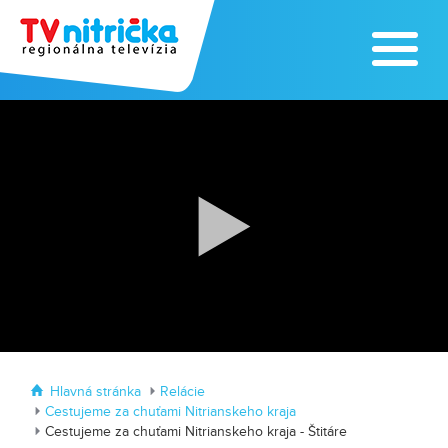
Zoo v Lužiankach
Traktormánia 2025 s pozvánkou
Hlavná stránka
Relácie
Cestujeme za chuťami Nitrianskeho kraja
Cestujeme za chuťami Nitrianskeho kraja - Štitáre