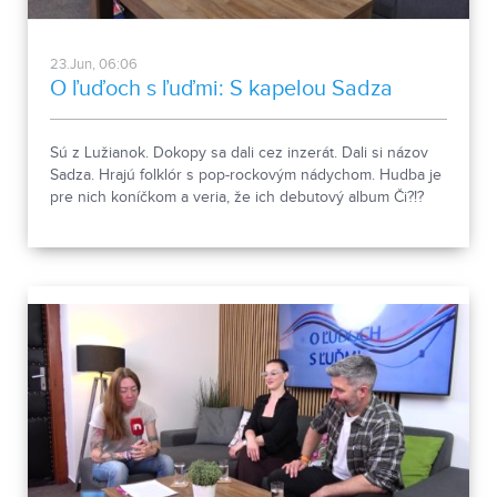
23.Jun, 06:06
O ľuďoch s ľuďmi: S kapelou Sadza
Sú z Lužianok. Dokopy sa dali cez inzerát. Dali si názov
Sadza. Hrajú folklór s pop-rockovým nádychom. Hudba je
pre nich koníčkom a veria, že ich debutový album Či?!?
poteší poslucháčov.