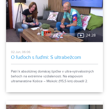
24:28
02.Jun, 06:06
O ľuďoch s ľuďmi: S ultrabežcom
Patrí k absolútnej domácej špičke v ultra-vytrvalostných
behoch na extrémne vzdialenosti. Na etapovom
ultramaratóne Košice – Miskolc (115,5 km) obsadil 2.
miesto, dokončil aj legendárny Spartathlon a o pár dní
prebehne naprieč Slovenskom. Aj o tom nám viac
prezradil v relácii O ľuďoch s ľuďmi Marián Pavúk z Levíc.