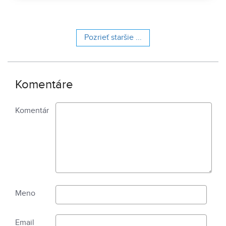
tisíce injekcií do oka, denne operujú desiatky pacientov a
pripravujú aj veľké sťahovanie do nových moderných
priestorov.
Pozrieť staršie ...
Komentáre
Komentár
Meno
Email