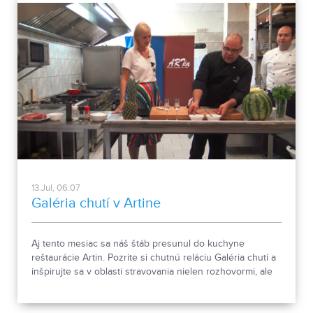
13.Jul, 06:07
Galéria chutí v Artine
Aj tento mesiac sa náš štáb presunul do kuchyne
reštaurácie Artin. Pozrite si chutnú reláciu Galéria chutí a
inšpirujte sa v oblasti stravovania nielen rozhovormi, ale
najmä zaujímavou kuchyňou v podaní šéfkuchára
Roberta.