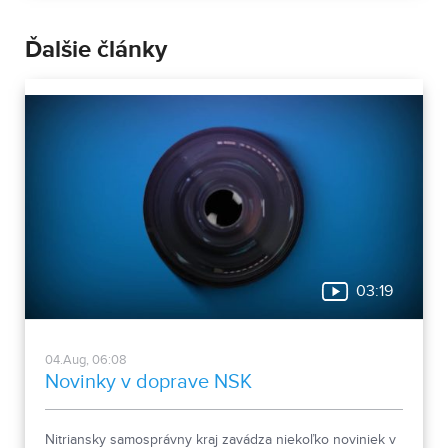
Ďalšie články
03:19
04.Aug, 06:08
Novinky v doprave NSK
Nitriansky samosprávny kraj zavádza niekoľko noviniek v