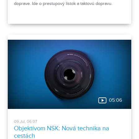
doprave. Ide o prestupový lístok a taktovú dopravu.
05:06
09.Jul, 06:07
Objektívom NSK: Nová technika na
cestách