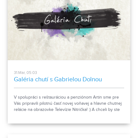
31.Mar, 05:03
Galéria chutí s Gabrielou Dolnou
V spolupráci s reštauráciou a penziónom Artin sme pre
Vás pripravili pilotnú časť novej voňavej a hlavne chutnej
relácie na obrazovke Televízie Nitrička! :) A chceli by ste
ochutnať? Zapojte sa do súťaže! A možno to budete práve
Vy... :) P.S: Recepty aj v popisku ;)