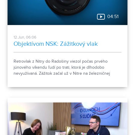
04:51
12.Jun, 06:06
Objektívom NSK: Zážitkový vlak
Retrovlak z Nitry do Radošiny viezol počas prvého
júnového víkendu ľudí po trati, ktorá je dlhodobo
nevyužívaná. Zážitok začal už v Nitre na železničnej
stanici.