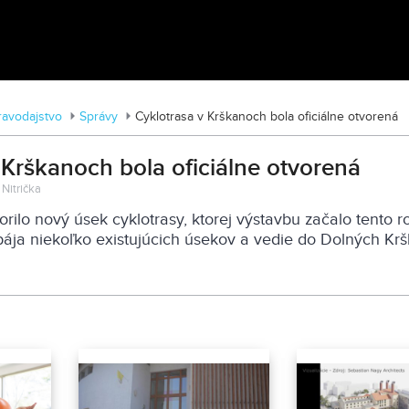
Traktormánia 2025 s pozvánkou
ravodajstvo
Správy
Cyklotrasa v Krškanoch bola oficiálne otvorená
 Krškanoch bola oficiálne otvorená
 Nitrička
orilo nový úsek cyklotrasy, ktorej výstavbu začalo tento r
epája niekoľko existujúcich úsekov a vedie do Dolných Krš