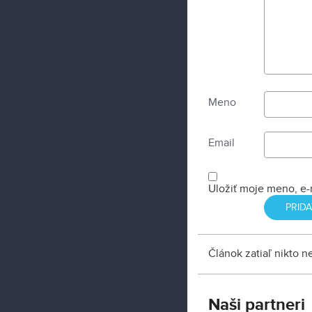
Meno
Email
Uložiť moje meno, e-
Článok zatiaľ nikto 
Naši partneri