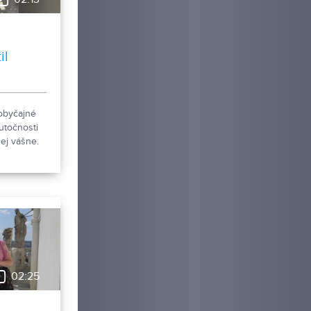
il
obyčajné
utočnosti
ej vášne.
úzeum v
je novú
 pohľadníc
ákov.
ky
a Šabíka
iec, ktorú
vala
02:25
hov
a aj príbeh
ska k