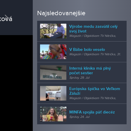
REDAK
Najsledovanejšie
vious
Next
Petra
Výrobe medu zasvätil celý
obchodn
svoj život
Magazín / Objektívom TV Nitrička,
24. Jul
V Bábe bolo veselo
Magazín / Objektívom TV Nitrička, 31.
Jul
Interná klinika má plný
počet sestier
Správy, 29. Jul
Európska špička vo Veľkom
Záluží
Magazín / Objektívom TV Nitrička,
24. Jul
MINFA spojila päť diecéz
Správy, 24. Jul