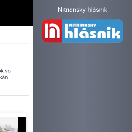
Nitriansky hlásnik
ok vo
kán.