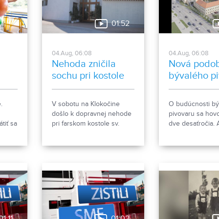
01:52
04.Aug, 06:08
04.Aug, 06:08
Nehoda zničila
Nová podo
sochu pri kostole
bývalého p
nový
.
V sobotu na Klokočine
O budúcnosti b
došlo k dopravnej nehode
pivovaru sa hovo
tiť sa
pri farskom kostole sv.
dve desaťročia. 
Gorazda. Zistovali sme, čo
však čoskoro do
sa stalo.
rozsiahlej revital
počíta so zacho
historických obje
s výstavbou nov
polyfunkčnej bu
01:11
01:02