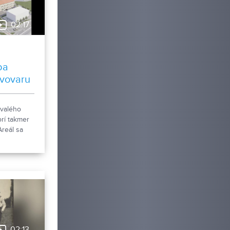
02:17
ba
ivovaru
ývalého
rí takmer
Areál sa
čká
izácie. Tá
vaním
ktov, ale aj
ej
dovy.
02:13