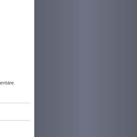
entáre.