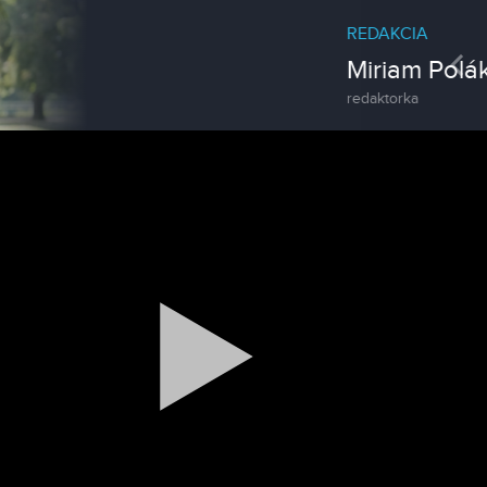
REDAKCIA
Pre
Miriam Poláková
redaktorka
Reklama
Zažite leto na kúpalisku v
Tvrdošovciach
Spravodajstvo
Zoo v Lužiankach
Magazín