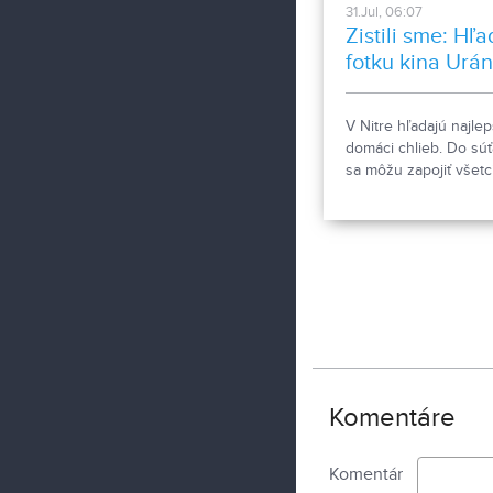
31.Jul, 06:07
Zistili sme: Hľ
fotku kina Urán
Naj chlebík z
Nitry
V Nitre hľadajú najlep
domáci chlieb. Do sú
sa môžu zapojiť všetc
neprofesionálni pekár
pekárky. Mesto Nitra 
s nadšencom historic
fotografie pátra po
fotografii bývalého ki
Uránia.
Komentáre
Komentár