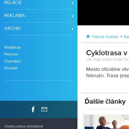
RELÁCIE
REKLAMA
ARCHÍV
Hlavná stránka
Sp
Redakcia
Cyklotrasa v
Partneri
26. mája 2026, Pridal: TV
Operátori
Kontakt
Mesto oficiálne otv
februári. Trasa pr
Ďalšie články
Všetky práva vyhradené