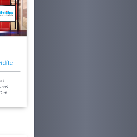
h
idíte
rt
ovaný
 Deň
dsnej
šie témy. Z