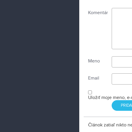
Komentár
Meno
Email
Uložiť moje meno, e-
Článok zatiaľ nikto 