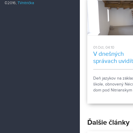
©2016,
TVnitrička
01.Oct, 04:10
V dnešných
správach uvidí
Deň jazykov na zákla
škole, obnovený Néc
dom pod Nitrianskym
hradom, Aj toto prin
v našich dnešných
správach.
Ďalšie články