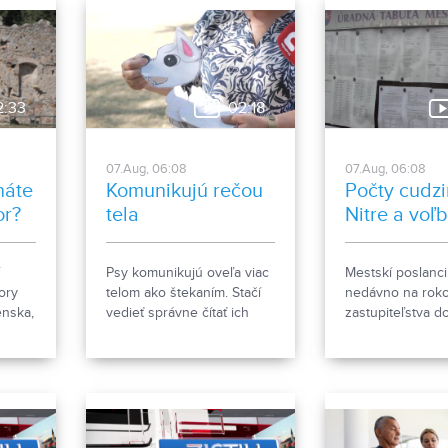
2:33
02:18
07.Aug, 06:08
07.Aug, 06:08
náte
Komunikujú rečou
Počty cudzi
or?
tela
Nitre a voľ
Psy komunikujú oveľa viac
Mestskí poslanci
ory
telom ako štekaním. Stačí
nedávno na roko
enska,
vedieť správne čítať ich
zastupiteľstva d
j
signály a reč tela. Ako im
že za necelý me
nemu
porozumieť a čomu sa pri
prihlásených be
kov
kontakte so psom radšej
4000 cudzincov
vyhnúť, ukázala
na trvalý pobyt. 
canisterapeutka spolu so
vyvolalo otázniky
svojimi štvornohými
možné za krátke