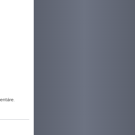
entáre.