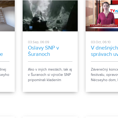
03.Sep, 06:09
03.Oct, 06:10
Oslavy SNP v
V dnešnýc
te
Šuranoch
správach uv
dnej
Ako v iných mestách, tak aj
Záverečný konce
seyho
v Šuranoch si výročie SNP
festivalu, oprav
pripomínali kladením
Nécseyho dom,
esieme
vencov k pomníku SNP.
jazykov na zákla
Mesto v spolupráci s
škole. A ešte ďal
Military Historical Museum
Nitry.
Pohronský Ruskov
pripravili autentický
program.