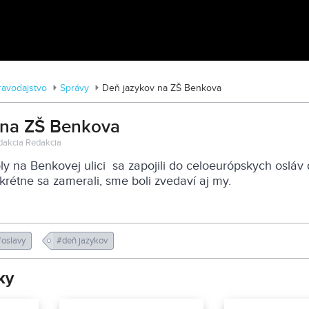
MDD vo Veľkom Záluží
ravodajstvo
Správy
Deň jazykov na ZŠ Benkova
 na ZŠ Benkova
edakcia Redakcia
oly na Benkovej ulici sa zapojili do celoeurópskych osláv
krétne sa zamerali, sme boli zvedaví aj my.
#oslavy
#deň jazykov
ky