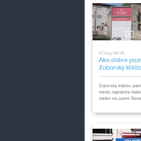
0
07.Aug, 06:08
Ako dobre poz
Zoborský klášt
Zoborský kláštor patrí
medzi najstaršie klášt
nielen na území Slov
ale aj v rámci stredne
Európy a viažu sa k 
Zoborské listiny z ro
1111 a 1113 - najstaršie
zachovalé písomné
dokumenty z nášho