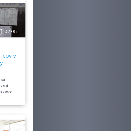
02:05
ncov v
by
 sa
vaní
ozvedeli,
siac bolo
zmála
 v meste
Toto
, ako je
 obdobie