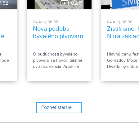
1:52
02:17
04.Aug, 06:08
04.Aug, 06:08
Nová podoba
Zistili sme:
le
bývalého pivovaru
Nitra zakla
ženkský tím
Gorazdov
e
O budúcnosti bývalého
Hlavnú cenu fest
Močenok p
ehode
pivovaru sa hovorí takmer
Gorazdov Močen
víťaza
.
dve desaťročia. Areál sa
Divadelný súbo
e, čo
však čoskoro dočká
zo Spišskej Stare
rozsiahlej revitalizácie. Tá
hlavičkou HK Nit
počíta so zachovaním
nový ženský hok
historických objektov, ale aj
s výstavbou novej
polyfunkčnej budovy.
Pozrieť staršie ...