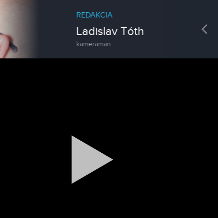
REDAKCIA
Pre
Ladislav Tóth
kameraman
Spravodajstvo
Zoo v Lužiankach
Magazín
Traktormánia 2025 s pozvánkou
Magazín / Objektívom TV Nitrička