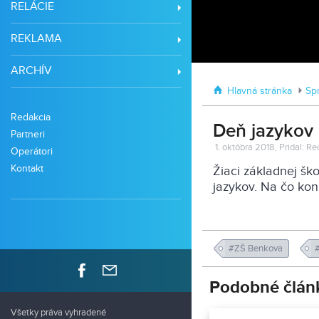
RELÁCIE
REKLAMA
ARCHÍV
Hlavná stránka
Sp
Redakcia
Deň jazykov
Partneri
1. októbra 2018, Pridal: R
Operátori
Kontakt
Žiaci základnej šk
jazykov. Na čo kon
#ZŠ Benkova
Podobné člán
Všetky práva vyhradené