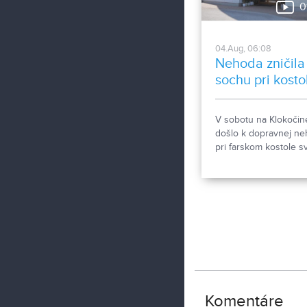
0
horúčav.
04.Aug, 06:08
Nehoda zničila
sochu pri kosto
V sobotu na Klokočin
došlo k dopravnej n
pri farskom kostole sv
Gorazda. Zistovali sm
sa stalo.
Komentáre