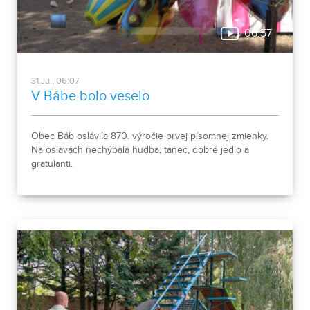
06:57
31.Jul, 06:07
V Bábe bolo veselo
Obec Báb oslávila 870. výročie prvej písomnej zmienky.
Na oslavách nechýbala hudba, tanec, dobré jedlo a
gratulanti.