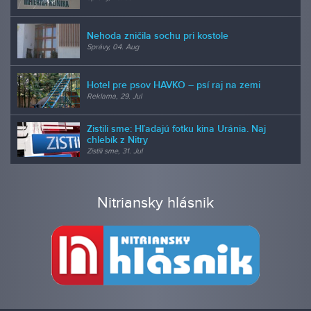
Nehoda zničila sochu pri kostole
Správy, 04. Aug
Hotel pre psov HAVKO – psí raj na zemi
Reklama, 29. Jul
Zistili sme: Hľadajú fotku kina Uránia. Naj
chlebík z Nitry
Zistili sme, 31. Jul
Nitriansky hlásnik