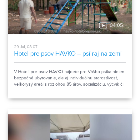
04:05
29.Jul, 08:07
Hotel pre psov HAVKO – psí raj na zemi
V Hoteli pre psov HAVKO nájdete pre Vášho psíka nielen
bezpečné ubytovanie, ale aj individuálnu starostlivosť,
veľkorysý areál s rozlohou 85 árov, socializáciu, výcvik či
pomoc pri prevýchove. Spoznajte miesto, kde sú psy na
prvom mieste a kde sa o každého štvornohého hosťa
starajú s rešpektom, skúsenosťami a láskou.