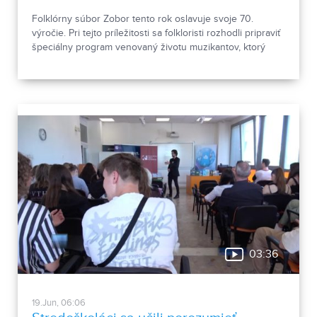
Folklórny súbor Zobor tento rok oslavuje svoje 70.
výročie. Pri tejto príležitosti sa folkloristi rozhodli pripraviť
špeciálny program venovaný životu muzikantov, ktorý
odpremiérujú 27. júna 2026 v Divadle Andreja Bagara v
Nitre. V predpremiére si ho verejnosť môže pozrieť 26.
júna.
03:36
19.Jun, 06:06