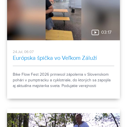
03:17
24.Jul, 06:07
Európska špička vo Veľkom Záluží
Bike Flow Fest 2026 priniesol zápolenia v Slovenskom
pohári v pumptracku a cyklotriale, do ktorých sa zapojila
aj aktuálna majsterka sveta. Podujatie verejnosti
predstavilo aj možno budúceho olympionika.