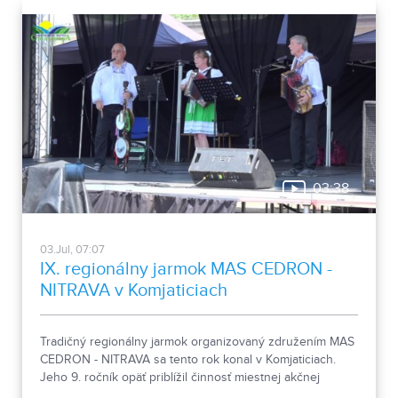
03:38
03.Jul, 07:07
IX. regionálny jarmok MAS CEDRON -
NITRAVA v Komjaticiach
Tradičný regionálny jarmok organizovaný združením MAS
CEDRON - NITRAVA sa tento rok konal v Komjaticiach.
Jeho 9. ročník opäť priblížil činnosť miestnej akčnej
skupiny aj remeslá a tradície regiónov.