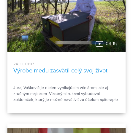
03:15
24.Jul, 01:07
Výrobe medu zasvätil celý svoj život
Juraj Vaškovič je nielen vynikajúcim včelárom, ale aj
zručným majstrom. Vlastnými rukami vybudoval
apidomček, ktorý je možné navštíviť za účelom apiterapie.
Ak ste o jej účinkoch ešte nikdy nepočuli, pozrite si
nasledujúcu reportáž.