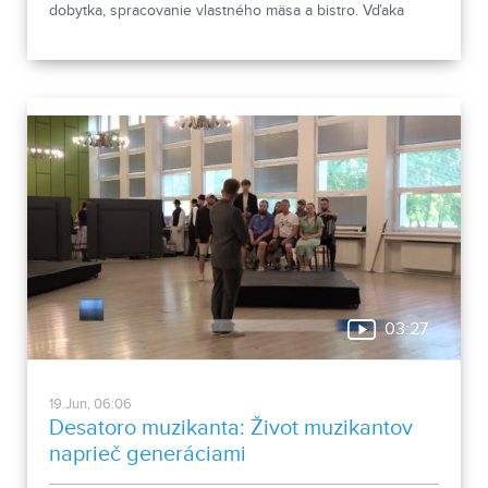
dobytka, spracovanie vlastného mäsa a bistro. Vďaka
uzavretému systému „z lúky na tanier“ stavia na lokálnom
pôvode a rešpekte k prírode.
03:27
19.Jun, 06:06
Desatoro muzikanta: Život muzikantov
naprieč generáciami