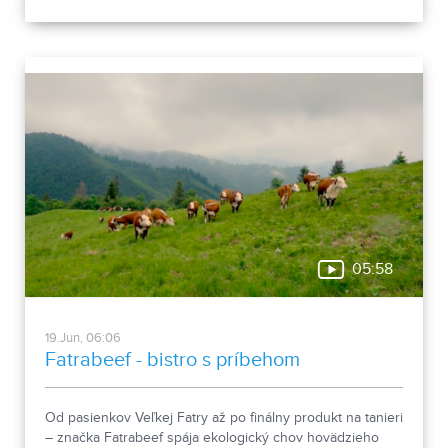
05:58
19.Jun, 06:06
Fatrabeef - bistro s príbehom
Od pasienkov Veľkej Fatry až po finálny produkt na tanieri
– značka Fatrabeef spája ekologický chov hovädzieho