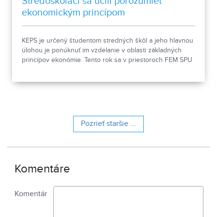
Stredoškoláci sa učili porozumieť
ekonomickým princípom
KEPS je určený študentom stredných škôl a jeho hlavnou
úlohou je ponúknuť im vzdelanie v oblasti základných
princípov ekonómie. Tento rok sa v priestoroch FEM SPU
v Nitre konal pravidelne počas10 mesiacov už jeho 3.
ročník.
Pozrieť staršie ...
Komentáre
Komentár