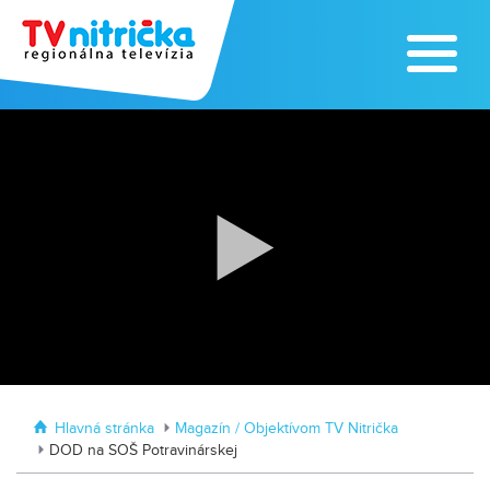
Traktormánia 2025 s pozvánkou
MDD vo Veľkom Záluží
Hlavná stránka
Magazín / Objektívom TV Nitrička
DOD na SOŠ Potravinárskej