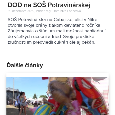
DOD na SOŠ Potravinárskej
6. decembra 2019, Pridal: Mgr. Dominika Lörincová
SOŠ Potravinárska na Cabajskej ulici v Nitre
otvorila svoje brány žiakom deviateho ročníka.
Záujemcovia o štúdium mali možnosť nahliadnuť
do všetkých učební a tried. Svoje praktické
zručnosti im predviedli cukrári ale aj pekári.
Ďalšie články