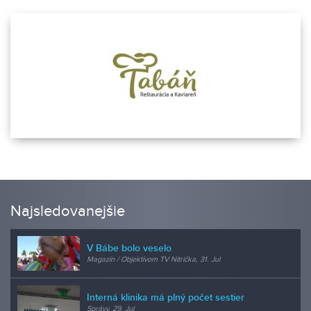
Najsledovanejšie
V Bábe bolo veselo
Magazín / Objektívom TV Nitrička, 31. Jul
Interná klinika má plný počet sestier
Správy, 29. Jul