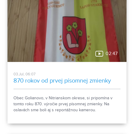
02:47
03.Jul, 06:07
870 rokov od prvej písomnej zmienky
Obec Golianovo, v Nitrianskom okrese, si pripomína v
tomto roku 870. výročie prvej písomnej zmienky. Na
oslavách sme boli aj s reportážnou kamerou.