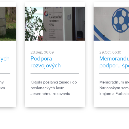
23.Sep, 06:09
29.Oct, 06:10
nych
Podpora
Memorand
rozvojových
podporu šp
agentúr
ny
Krajskí poslanci zasadli do
Memoradnum me
eva
poslaneckých lavíc.
Nitrianskym sa
h
Jesennému rokovaniu
krajom a Futbal
o
dominovali témy najmä o
akadémiou má z
je
financiách, ale nielen tie.
podporiť mladýc
2022?
futbalistov. Za 
je známy futbalo
reprezentant a t
Ľubomír Moravčík