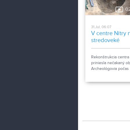
0
31.Jul, 06:07
V centre Nitry n
stredoveké
pohrebisko
Rekonštrukcia centra 
priniesla nečakaný ob
Archeológovia počas
výskumu pod dnešn
chodníkom odkryli
približne desať hrobo
10. až 11. storočia, čo
odborníkov potvrdzuj
Nitra patrila už pred ti
rokmi k významným s
Okrem kostrových
pozostatkov našli aj
bronzové záušnice či