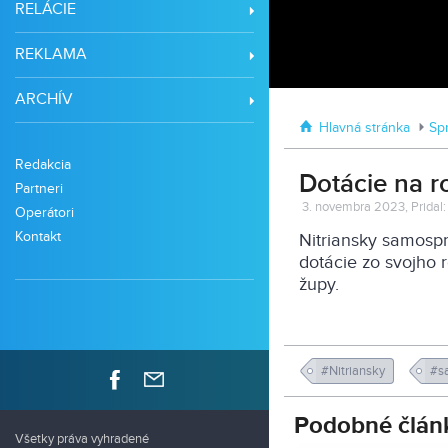
RELÁCIE
REKLAMA
ARCHÍV
Hlavná stránka
Sp
Redakcia
Dotácie na r
Partneri
3. novembra 2023, Pridal: 
Operátori
Kontakt
Nitriansky samosp
dotácie zo svojho r
župy.
#Nitriansky
#s
Podobné člán
Všetky práva vyhradené