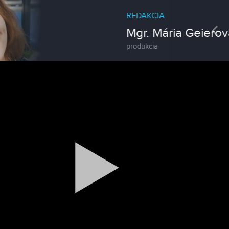
REDAKCIA
Pre
Mgr. Mária Geierová
produkcia
Magazín
Traktormánia 2025 s pozvánkou
Magazín / Objektívom TV Nitrička
MDD vo Veľkom Záluží
Magazín / Objektívom TV Nitrička