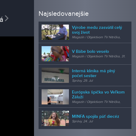
REDAK
Najsledovanejšie
vious
Next
Petra
Výrobe medu zasvätil celý
obchodn
svoj život
Magazín / Objektívom TV Nitrička,
24. Jul
V Bábe bolo veselo
Magazín / Objektívom TV Nitrička, 31.
Jul
Interná klinika má plný
počet sestier
Správy, 29. Jul
Európska špička vo Veľkom
Záluží
Magazín / Objektívom TV Nitrička,
24. Jul
MINFA spojila päť diecéz
Správy, 24. Jul