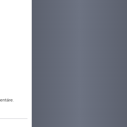
ca, budova
reň, ktoré
udova
oma
i a park.
entáre.