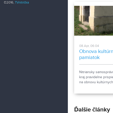
©2016,
TVnitrička
08.Apr, 06:04
Obnova kultúr
pamiatok
Nitriansky samospráv
kraj pravidelne prispi
na obnovu kultúrnyc
pamiatok. Financuje t
formou dotácií. Koľko 
vyčlenených na rok 
Ďalšie články