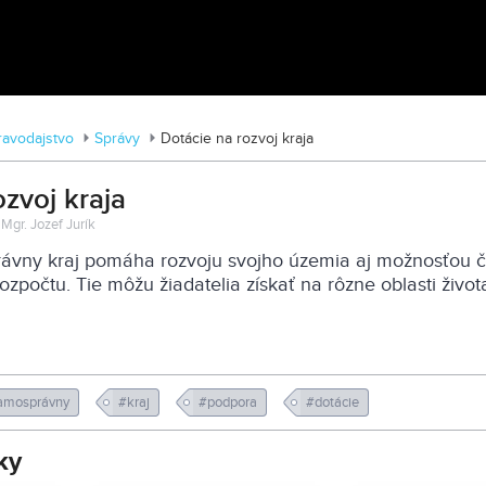
Tváre Parkinsona: Príbehy skryté za
diagnózou
ravodajstvo
Správy
Dotácie na rozvoj kraja
ozvoj kraja
Mgr. Jozef Jurík
rávny kraj pomáha rozvoju svojho územia aj možnosťou č
ozpočtu. Tie môžu žiadatelia získať na rôzne oblasti živo
amosprávny
#kraj
#podpora
#dotácie
ky