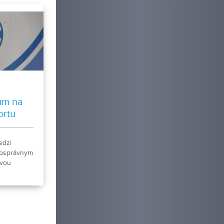
um na
ortu
dzi
mosprávnym
ovou
a úlohu
h budúcich
myšlienkou
vý
réner
, ktorý je