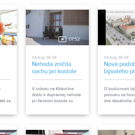
zároveň aj posl
Vyššieho územn
01:52
04.Aug, 06:08
04.Aug, 06:08
Nehoda zničila
Nová podo
sochu pri kostole
bývalého p
nový
.
V sobotu na Klokočine
O budúcnosti b
došlo k dopravnej nehode
pivovaru sa hovo
tiť sa
pri farskom kostole sv.
dve desaťročia. 
Gorazda. Zistovali sme, co
však čoskoro do
sa stalo.
rozsiahlej revital
počíta so zacho
historických obje
s výstavbou nov