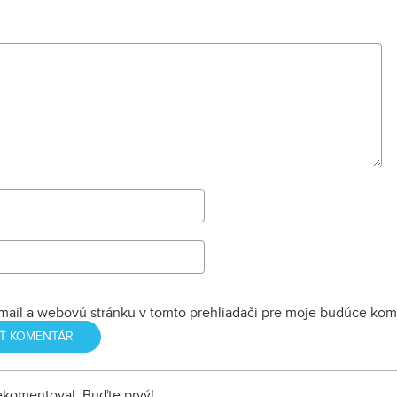
tábora", strážni
hostinca a kolká
dopĺňa hlavná b
nemocnice s dv
menšími pavilónm
mail a webovú stránku v tomto prehliadači pre moje budúce kom
nekomentoval. Buďte prvý!