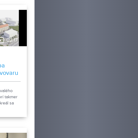
ancom
ého celku.
02:17
ba
ivovaru
ývalého
rí takmer
Areál sa
čká
izácie. Tá
vaním
ktov, ale aj
ej