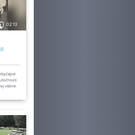
dovy.
02:13
il
obyčajné
utočnosti
ej vášne.
úzeum v
je novú
 pohľadníc
ákov.
ky
a Šabíka
iec, ktorú
vala