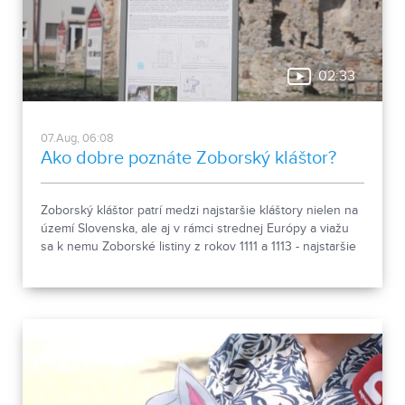
02:33
07.Aug, 06:08
Ako dobre poznáte Zoborský kláštor?
Zoborský kláštor patrí medzi najstaršie kláštory nielen na
území Slovenska, ale aj v rámci strednej Európy a viažu
sa k nemu Zoborské listiny z rokov 1111 a 1113 - najstaršie
zachovalé písomné dokumenty z nášho územia. Areál
spája históriu dvoch rehoľných rádov. Viete, ktoré sú to? :)