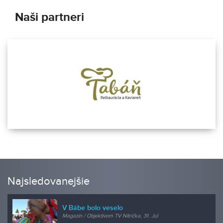
Naši partneri
Najsledovanejšie
V Bábe bolo veselo
Magazín / Objektívom TV Nitrička, 31. Jul