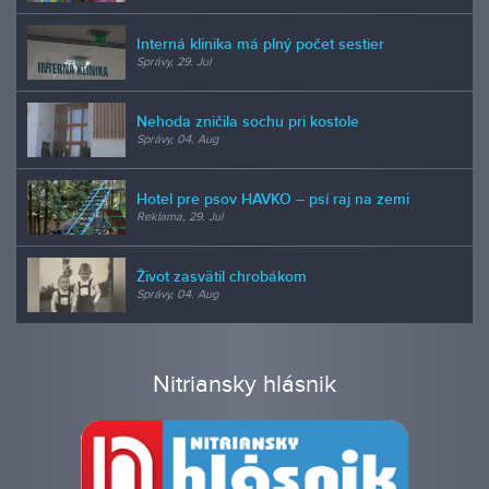
Interná klinika má plný počet sestier
Správy, 29. Jul
Nehoda zničila sochu pri kostole
Správy, 04. Aug
Hotel pre psov HAVKO – psí raj na zemi
Reklama, 29. Jul
Život zasvätil chrobákom
Správy, 04. Aug
Nitriansky hlásnik