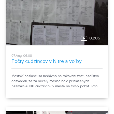
02:05
07.Aug, 06:08
Počty cudzincov v Nitre a voľby
Mestskí poslanci sa nedávno na rokovaní zastupiteľstva
dozvedeli, že za necelý mesiac bolo prihlásených
bezmála 4000 cudzincov v meste na trvalý pobyt. Toto
vyvolalo otázniky, ako je možné za krátke obdobie zapísať
taký počet nových obyvateľov. Tieto nezrovnalosti sme sa
rozhodli objasniť.