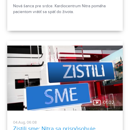
Nová šanca pre srdce. Kardiocentrum Nitra pomáha
pacientom vrátiť sa späť do života.
01:02
04.Aug, 06:08
Zistili sme: Nitra sa prispôsobuje