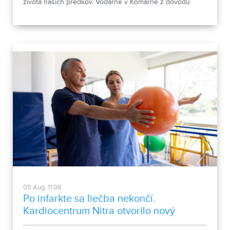
života našich predkov. Vodárne v Komárne z dôvodu
poklesu hladín v nádržiach a vysokej spotreby apelujú na
verejnosť, aby šetrila pitnou vodou.
05.Aug, 11:08
Po infarkte sa liečba nekončí.
Kardiocentrum Nitra otvorilo nový
stacionár