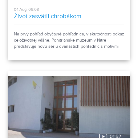
04.Aug, 06:08
Život zasvätil chrobákom
Na prvý pohľad obyčajné pohľadnice, v skutočnosti odkaz
celoživotnej vášne. Ponitrianske múzeum v Nitre
predstavuje novú sériu dvanástich pohľadníc s motívmi
chrobákov. Vznikla zo zbierky entomológa Ivana Šabíka zo
Zlatých Moraviec, ktorú jeho rodina darovala múzeu.
Okrem zaujímavých druhov približuje zbierka aj príbeh
muža, ktorého láska k prírode pretrvala aj po jeho
odchode.
01:52