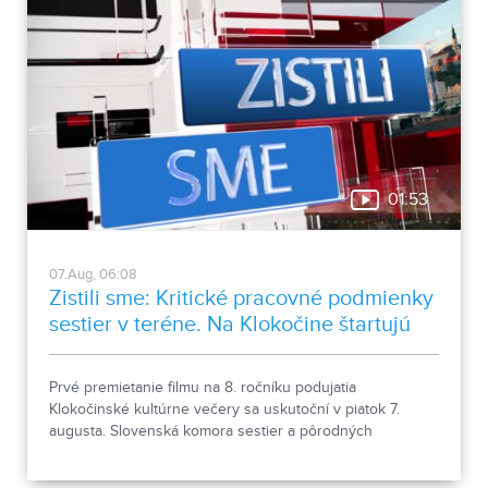
01:53
07.Aug, 06:08
Zistili sme: Kritické pracovné podmienky
sestier v teréne. Na Klokočine štartujú
kultúrne večery
Prvé premietanie filmu na 8. ročníku podujatia
Klokočinské kultúrne večery sa uskutoční v piatok 7.
augusta. Slovenská komora sestier a pôrodných
asistentiek upozorňuje na kritické pracovné podmienky
sestier v domácej ošetrovateľskej starostlivosti počas