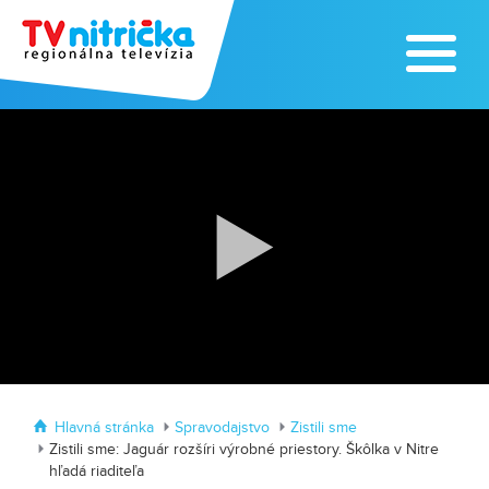
Zoo v Lužiankach
Traktormánia 2025 s pozvánkou
Hlavná stránka
Spravodajstvo
Zistili sme
Zistili sme: Jaguár rozšíri výrobné priestory. Škôlka v Nitre
hľadá riaditeľa