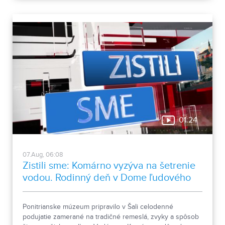
horúčav.
01:24
07.Aug, 06:08
Zistili sme: Komárno vyzýva na šetrenie
vodou. Rodinný deň v Dome ľudového
bývania a architektúry
Ponitrianske múzeum pripravilo v Šali celodenné
podujatie zamerané na tradičné remeslá, zvyky a spôsob