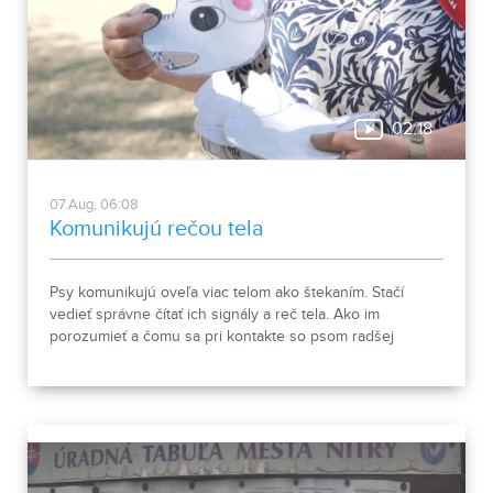
02:18
07.Aug, 06:08
Komunikujú rečou tela
Psy komunikujú oveľa viac telom ako štekaním. Stačí
vedieť správne čítať ich signály a reč tela. Ako im
porozumieť a čomu sa pri kontakte so psom radšej
vyhnúť, ukázala canisterapeutka spolu so svojimi
štvornohými pomocníkmi.