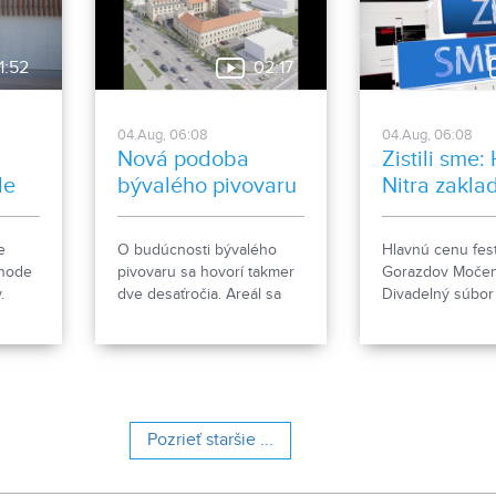
stóriu
pomocníkmi.
v.
1:52
02:17
04.Aug, 06:08
04.Aug, 06:08
Nová podoba
Zistili sme:
le
bývalého pivovaru
Nitra zakla
ženkský tím
Gorazdov
e
O budúcnosti bývalého
Hlavnú cenu fest
Močenok p
ehode
pivovaru sa hovorí takmer
Gorazdov Močen
víťaza
.
dve desaťročia. Areál sa
Divadelný súbo
e, čo
však čoskoro dočká
zo Spišskej Stare
rozsiahlej revitalizácie. Tá
hlavičkou HK Nit
počíta so zachovaním
nový ženský hok
historických objektov, ale aj
s výstavbou novej
polyfunkčnej budovy.
Pozrieť staršie ...