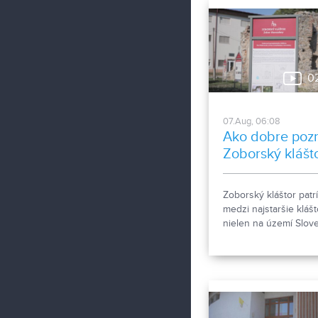
vyvolalo otázniky, ako
možné za krátke obd
zapísať taký počet n
obyvateľov. Tieto
nezrovnalosti sme sa
0
rozhodli objasniť.
07.Aug, 06:08
Ako dobre poz
Zoborský klášt
Zoborský kláštor patrí
medzi najstaršie klášt
nielen na území Slov
ale aj v rámci stredne
Európy a viažu sa k 
Zoborské listiny z ro
1111 a 1113 - najstaršie
zachovalé písomné
dokumenty z nášho