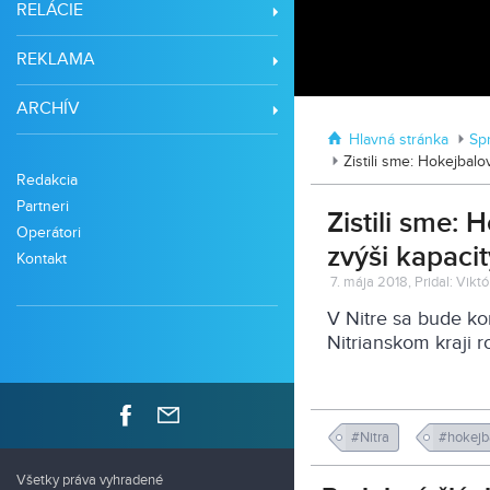
RELÁCIE
REKLAMA
ARCHÍV
Hlavná stránka
Sp
Zistili sme: Hokejbal
Redakcia
Partneri
Zistili sme:
Operátori
zvýši kapacit
Kontakt
7. mája 2018, Pridal: Vikt
V Nitre sa bude ko
Nitrianskom kraji ro
#Nitra
#hokejb
Všetky práva vyhradené