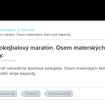
MDD vo Veľkom Záluží
ravodajstvo
Zistili sme
ový maratón. Osem materských škôl zvýši kapacity.
 Hokejbalový maratón. Osem materských
y.
ória Baranová
nať netradičné športové podujatie. Osem materských škô
zšíri svoje kapacity.
alový turnaj
#maratón
#materské školy