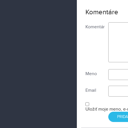
Komentáre
Komentár
Meno
Email
Uložiť moje meno, e-