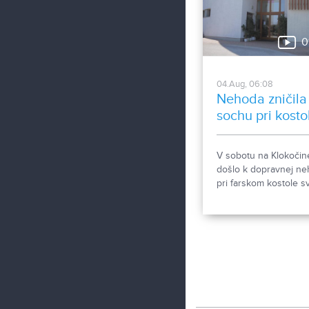
územia. Areál spája hi
dvoch rehoľných rádo
Viete, ktoré sú to? :)
0
04.Aug, 06:08
Nehoda zničila
sochu pri kosto
V sobotu na Klokočin
došlo k dopravnej n
pri farskom kostole sv
Gorazda. Zistovali sm
sa stalo.