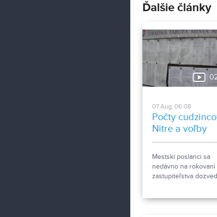
Ďalšie články
0
07.Aug, 06:08
Počty cudzinco
Nitre a voľby
Mestskí poslanci sa
nedávno na rokovaní
zastupiteľstva dozvede
že za necelý mesiac 
prihlásených bezmála
4000 cudzincov v me
na trvalý pobyt. Toto