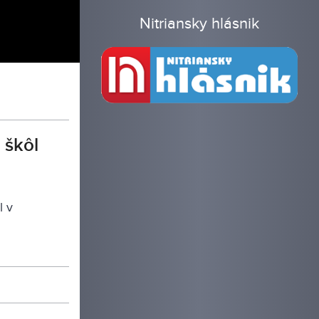
Nitriansky hlásnik
 škôl
l v