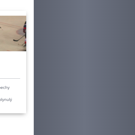
pechy
lynulý
tre.