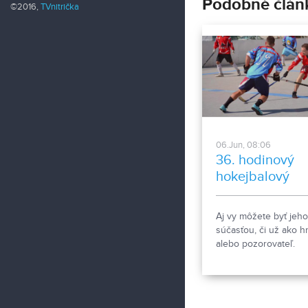
Podobné člán
©2016,
TVnitrička
06.Jun, 08:06
36. hodinový
hokejbalový
maratón
Aj vy môžete byť jeho
súčasťou, či už ako h
alebo pozorovateľ.