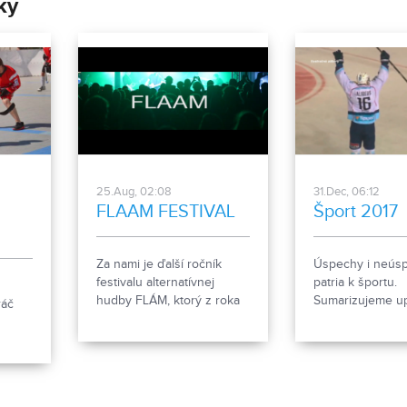
ky
25.Aug, 02:08
31.Dec, 06:12
FLAAM FESTIVAL
Šport 2017
Za nami je ďalší ročník
Úspechy i neús
festivalu alternatívnej
patria k športu.
hudby FLÁM, ktorý z roka
Sumarizujeme up
ráč
na rok opäť vyrástol a
športový rok v Ni
ponúkol až 7 koncertov na
čele s headlinerom
kapelou Korben Dallas. V
našom magazíne