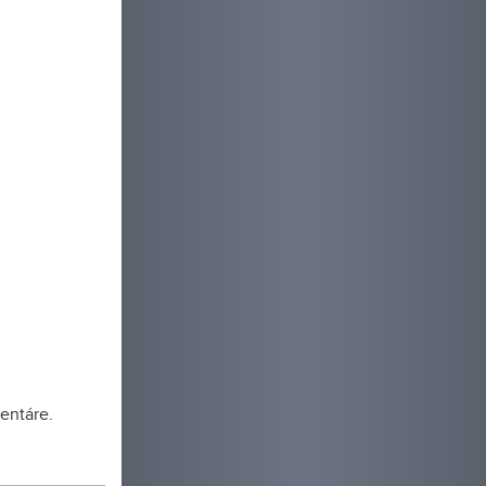
entáre.