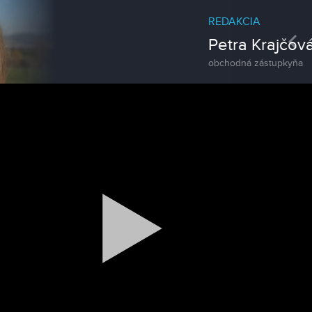
REDAKCIA
Pre
Petra Krajčová
obchodná zástupkyňa
Spravodajstvo
Zoo v Lužiankach
Magazín
Traktormánia 2025 s pozvánkou
Magazín / Objektívom TV Nitrička