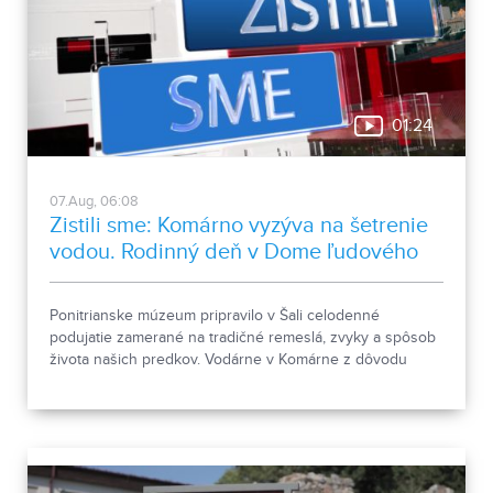
01:24
07.Aug, 06:08
Zistili sme: Komárno vyzýva na šetrenie
vodou. Rodinný deň v Dome ľudového
bývania a architektúry
Ponitrianske múzeum pripravilo v Šali celodenné
podujatie zamerané na tradičné remeslá, zvyky a spôsob
života našich predkov. Vodárne v Komárne z dôvodu
poklesu hladín v nádržiach a vysokej spotreby apelujú na
verejnosť, aby šetrila pitnou vodou.