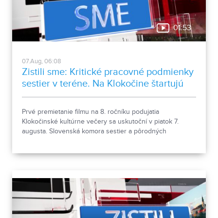
01:53
07.Aug, 06:08
Zistili sme: Kritické pracovné podmienky
sestier v teréne. Na Klokočine štartujú
kultúrne večery
Prvé premietanie filmu na 8. ročníku podujatia
Klokočinské kultúrne večery sa uskutoční v piatok 7.
augusta. Slovenská komora sestier a pôrodných
asistentiek upozorňuje na kritické pracovné podmienky
sestier v domácej ošetrovateľskej starostlivosti počas
horúčav.