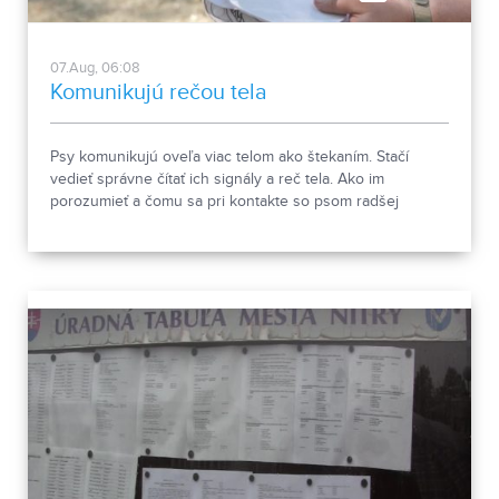
07.Aug, 06:08
Komunikujú rečou tela
Psy komunikujú oveľa viac telom ako štekaním. Stačí
vedieť správne čítať ich signály a reč tela. Ako im
porozumieť a čomu sa pri kontakte so psom radšej
vyhnúť, ukázala canisterapeutka spolu so svojimi
štvornohými pomocníkmi.