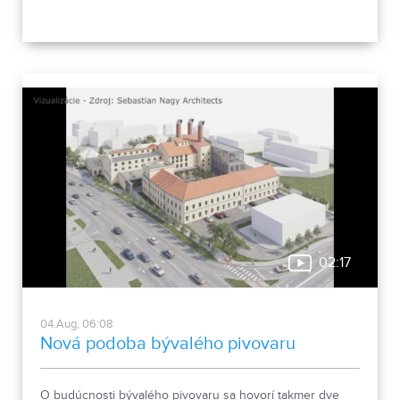
02:17
04.Aug, 06:08
Nová podoba bývalého pivovaru
O budúcnosti bývalého pivovaru sa hovorí takmer dve