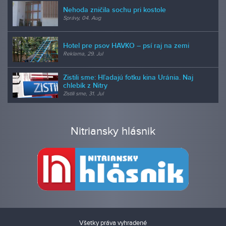
Nehoda zničila sochu pri kostole
Správy, 04. Aug
Hotel pre psov HAVKO – psí raj na zemi
Reklama, 29. Jul
Zistili sme: Hľadajú fotku kina Uránia. Naj
chlebík z Nitry
Zistili sme, 31. Jul
Nitriansky hlásnik
Všetky práva vyhradené