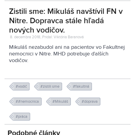
Zistili sme: Mikuláš navštívil FN v
Nitre. Dopravca stále hľadá
nových vodičov.
8. decembra 2018, Pridal: Viktória Baranová
Mikuláš nezabudol ani na pacientov vo Fakultnej
nemocnici v Nitre. MHD potrebuje ďalších
vodičov.
#vodič
#zistili sme
#fakultná
##nemocnica
#Mikuláš
#doprava
#práca
Podobné články