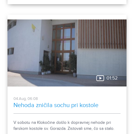
01:52
04.Aug, 06:08
Nehoda zničila sochu pri kostole
V sobotu na Klokočine došlo k dopravnej nehode pri
farskom kostole sv. Gorazda. Zistovali sme, čo sa stalo.