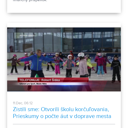
11.Dec, 06:12
Zistili sme: Otvorili školu korčuľovania,
Prieskumy o počte áut v doprave mesta