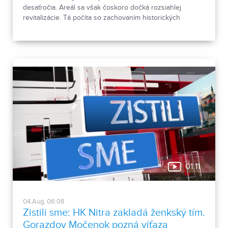
desaťročia. Areál sa však čoskoro dočká rozsiahlej
revitalizácie. Tá počíta so zachovaním historických
objektov, ale aj s výstavbou novej polyfunkčnej budovy.
01:11
04.Aug, 06:08
Zistili sme: HK Nitra zakladá ženkský tím.
Gorazdov Močenok pozná víťaza