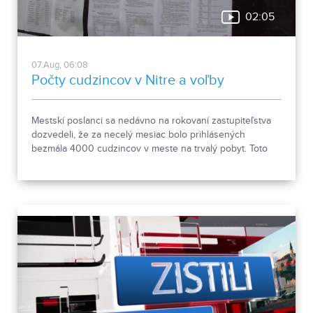
02:05
07.Aug, 06:08
Počty cudzincov v Nitre a voľby
Mestskí poslanci sa nedávno na rokovaní zastupiteľstva
dozvedeli, že za necelý mesiac bolo prihlásených
bezmála 4000 cudzincov v meste na trvalý pobyt. Toto
vyvolalo otázniky, ako je možné za krátke obdobie zapísať
taký počet nových obyvateľov. Tieto nezrovnalosti sme sa
rozhodli objasniť.