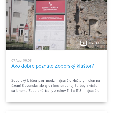
02:33
07.Aug, 06:08
Ako dobre poznáte Zoborský kláštor?
Zoborský kláštor patrí medzi najstaršie kláštory nielen na
území Slovenska, ale aj v rámci strednej Európy a viažu
sa k nemu Zoborské listiny z rokov 1111 a 1113 - najstaršie
zachovalé písomné dokumenty z nášho územia. Areál
spája históriu dvoch rehoľných rádov. Viete, ktoré sú to? :)