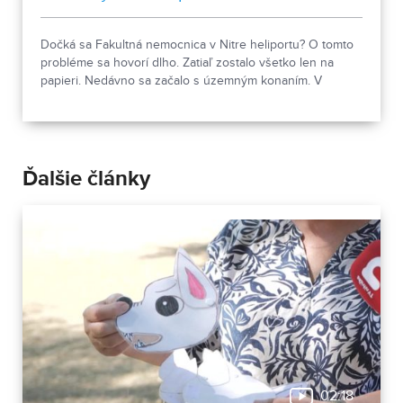
Dočká sa Fakultná nemocnica v Nitre heliportu? O tomto
probléme sa hovorí dlho. Zatiaľ zostalo všetko len na
papieri. Nedávno sa začalo s územným konaním. V
súčasnosti záchranársky vrtuľník pristáva mimo budovy
nemocnice.
Ďalšie články
02:18