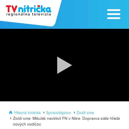
Traktormánia 2025 s pozvánkou
MDD vo Veľkom Záluží
Hlavná stránka
Spravodajstvo
Zistili sme
Zistili sme: Mikuláš navštívil FN v Nitre. Dopravca stále hľadá
nových vodičov.