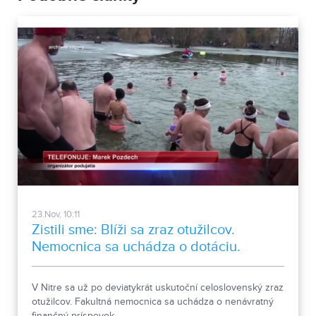
23.Nov, 10:11
Zistili sme: Blíži sa zraz otužilcov.
Nemocnica sa uchádza o dotáciu.
V Nitre sa už po deviatykrát uskutoční celoslovenský zraz
otužilcov. Fakultná nemocnica sa uchádza o nenávratný
finančný príspevok.