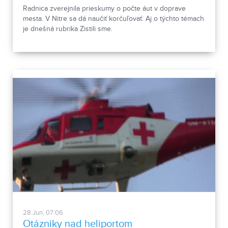
Radnica zverejnila prieskumy o počte áut v doprave
mesta. V Nitre sa dá naučiť korčuľovať. Aj o týchto témach
je dnešná rubrika Zistili sme.
28.Jun, 07:06
Otázniky nad heliportom