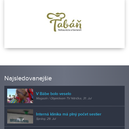
Najsledovanejšie
V Bábe bolo veselo
Magazín / Objektívom TV Nitrička, 31. Jul
Interná klinika má plný počet sestier
Správy, 29. Jul