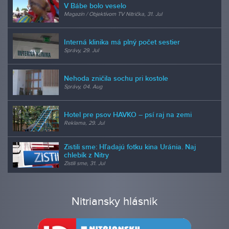
V Bábe bolo veselo
Magazín / Objektívom TV Nitrička, 31. Jul
Interná klinika má plný počet sestier
Správy, 29. Jul
Nehoda zničila sochu pri kostole
Správy, 04. Aug
Hotel pre psov HAVKO – psí raj na zemi
Reklama, 29. Jul
Zistili sme: Hľadajú fotku kina Uránia. Naj
chlebík z Nitry
Zistili sme, 31. Jul
Nitriansky hlásnik