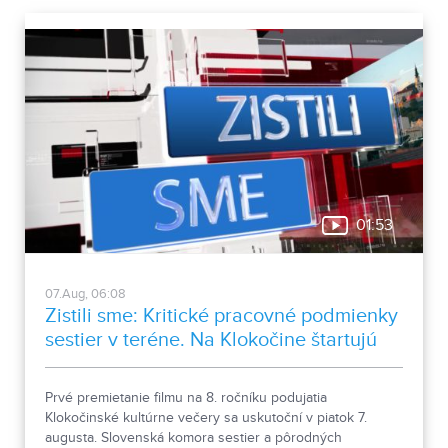
01:53
07.Aug, 06:08
Zistili sme: Kritické pracovné podmienky
sestier v teréne. Na Klokočine štartujú
kultúrne večery
Prvé premietanie filmu na 8. ročníku podujatia
Klokočinské kultúrne večery sa uskutoční v piatok 7.
augusta. Slovenská komora sestier a pôrodných