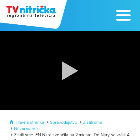
Zoo v Lužiankach
Traktormánia 2025 s pozvánkou
Hlavná stránka
Spravodajstvo
Zistili sme
Nezaradené
Zistili sme: FN Nitra skončila na 2.mieste. Do Nitry sa vrátil A.