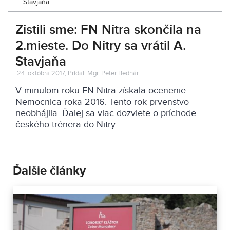
Stavjaňa
Zistili sme: FN Nitra skončila na
2.mieste. Do Nitry sa vrátil A.
Stavjaňa
24. októbra 2017, Pridal: Mgr. Peter Bednár
V minulom roku FN Nitra získala ocenenie
Nemocnica roka 2016. Tento rok prvenstvo
neobhájila. Ďalej sa viac dozviete o príchode
českého trénera do Nitry.
Ďalšie články