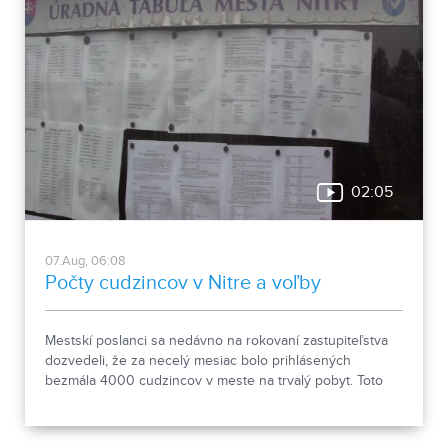
02:05
07.Aug, 06:08
Počty cudzincov v Nitre a voľby
Mestskí poslanci sa nedávno na rokovaní zastupiteľstva
dozvedeli, že za necelý mesiac bolo prihlásených
bezmála 4000 cudzincov v meste na trvalý pobyt. Toto
vyvolalo otázniky, ako je možné za krátke obdobie zapísať
taký počet nových obyvateľov. Tieto nezrovnalosti sme sa
rozhodli objasniť.