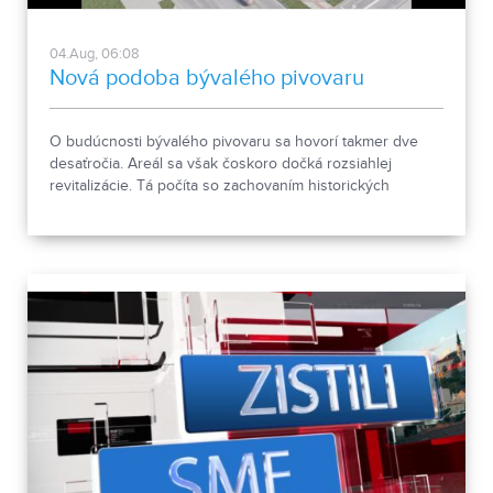
04.Aug, 06:08
Nová podoba bývalého pivovaru
O budúcnosti bývalého pivovaru sa hovorí takmer dve
desaťročia. Areál sa však čoskoro dočká rozsiahlej
revitalizácie. Tá počíta so zachovaním historických
objektov, ale aj s výstavbou novej polyfunkčnej budovy.