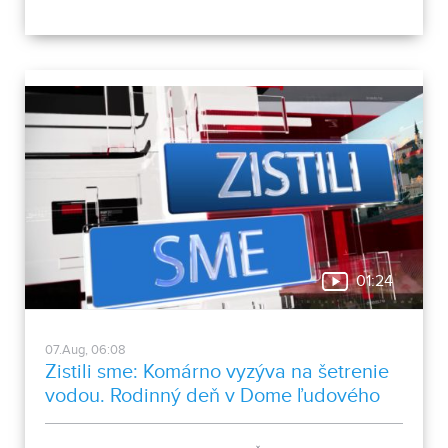
asistentiek upozorňuje na kritické pracovné podmienky
sestier v domácej ošetrovateľskej starostlivosti počas
horúčav.
01:24
07.Aug, 06:08
Zistili sme: Komárno vyzýva na šetrenie
vodou. Rodinný deň v Dome ľudového
bývania a architektúry