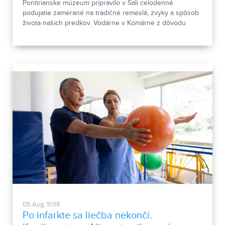
Ponitrianske múzeum pripravilo v Šali celodenné
podujatie zamerané na tradičné remeslá, zvyky a spôsob
života našich predkov. Vodárne v Komárne z dôvodu
poklesu hladín v nádržiach a vysokej spotreby apelujú na
verejnosť, aby šetrila pitnou vodou.
05.Aug, 11:08
Po infarkte sa liečba nekončí.