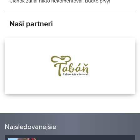
Článok zatiaľ nikto nekomentoval. Buďte prvý!
Naši partneri
Najsledovanejšie