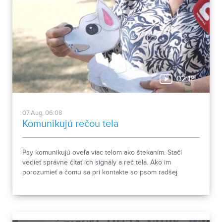
02:18
07.Aug, 06:08
Komunikujú rečou tela
Psy komunikujú oveľa viac telom ako štekaním. Stačí
vedieť správne čítať ich signály a reč tela. Ako im
porozumieť a čomu sa pri kontakte so psom radšej
vyhnúť, ukázala canisterapeutka spolu so svojimi
štvornohými pomocníkmi.