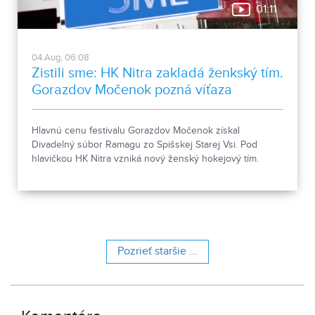
01:11
04.Aug, 06:08
Zistili sme: HK Nitra zakladá ženkský tím.
Gorazdov Močenok pozná víťaza
Hlavnú cenu festivalu Gorazdov Močenok získal
Divadelný súbor Ramagu zo Spišskej Starej Vsi. Pod
hlavičkou HK Nitra vzniká nový ženský hokejový tím.
Pozrieť staršie ...