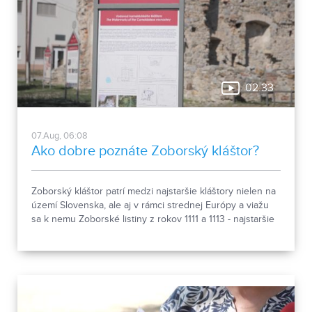
02:33
07.Aug, 06:08
Ako dobre poznáte Zoborský kláštor?
Zoborský kláštor patrí medzi najstaršie kláštory nielen na
území Slovenska, ale aj v rámci strednej Európy a viažu
sa k nemu Zoborské listiny z rokov 1111 a 1113 - najstaršie
zachovalé písomné dokumenty z nášho územia. Areál
spája históriu dvoch rehoľných rádov. Viete, ktoré sú to? :)