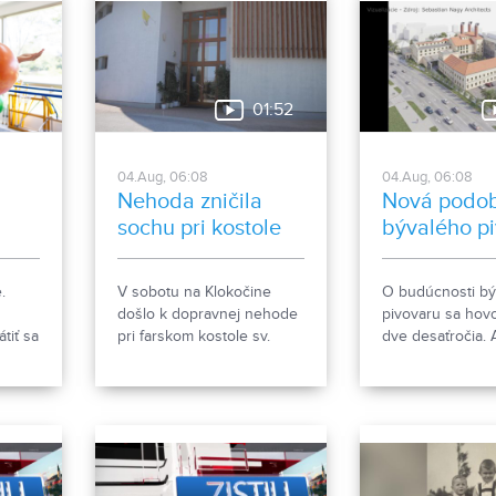
01:52
04.Aug, 06:08
04.Aug, 06:08
Nehoda zničila
Nová podo
sochu pri kostole
bývalého p
nový
.
V sobotu na Klokočine
O budúcnosti b
došlo k dopravnej nehode
pivovaru sa hovo
tiť sa
pri farskom kostole sv.
dve desaťročia. 
Gorazda. Zistovali sme, čo
však čoskoro do
sa stalo.
rozsiahlej revital
počíta so zacho
historických obje
s výstavbou nov
polyfunkčnej bu