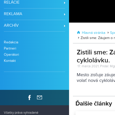
RELÁCIE
REKLAMA
ARCHÍV
Hlavná stránka
Sp
Zistili sme: Záujem o
Redakcia
Partneri
Zistili sme:
Operátori
cyklolávku.
Kontakt
17. marca 2021, Pridal: M
Mesto zisťuje záuj
volať nová cyklolá
Ďalšie články
Všetky práva vyhradené