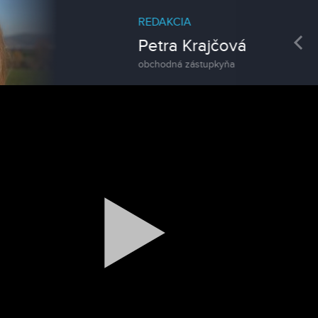
REDAKCIA
Pre
Petra Krajčová
obchodná zástupkyňa
Spravodajstvo
Zoo v Lužiankach
Magazín
Traktormánia 2025 s pozvánkou
Magazín / Objektívom TV Nitrička