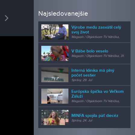
REDAK
Najsledovanejšie
vious
Next
Mgr.
Výrobe medu zasvätil celý
produkci
svoj život
Magazín / Objektívom TV Nitrička,
24. Jul
V Bábe bolo veselo
Magazín / Objektívom TV Nitrička, 31.
Jul
Interná klinika má plný
počet sestier
Správy, 29. Jul
Európska špička vo Veľkom
Záluží
Magazín / Objektívom TV Nitrička,
24. Jul
MINFA spojila päť diecéz
Správy, 24. Jul