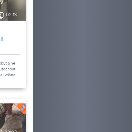
02:13
il
obyčajné
utočnosti
ej vášne.
úzeum v
je novú
 pohľadníc
ákov.
ky
a Šabíka
iec, ktorú
vala