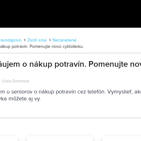
MDD vo Veľkom Záluží
ravodajstvo
Zistili sme
Nezaradené
 nákup potravín. Pomenujte novú cyklolávku.
 Záujem o nákup potravín. Pomenujte no
gr. Soňa Šimorová
em u seniorov o nákup potravín cez telefón. Vymyslieť, a
vka môžete aj vy.