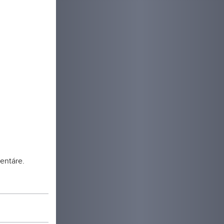
entáre.