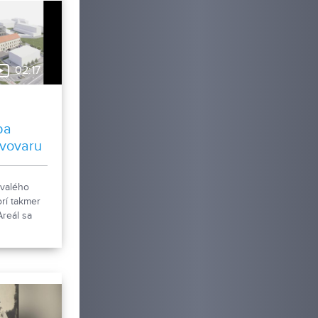
02:17
ba
ivovaru
ývalého
rí takmer
Areál sa
čká
izácie. Tá
vaním
ktov, ale aj
ej
dovy.