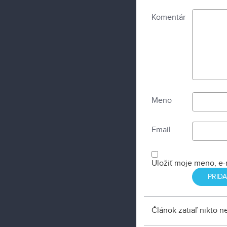
Komentár
Meno
Email
Uložiť moje meno, e-
Článok zatiaľ nikto 